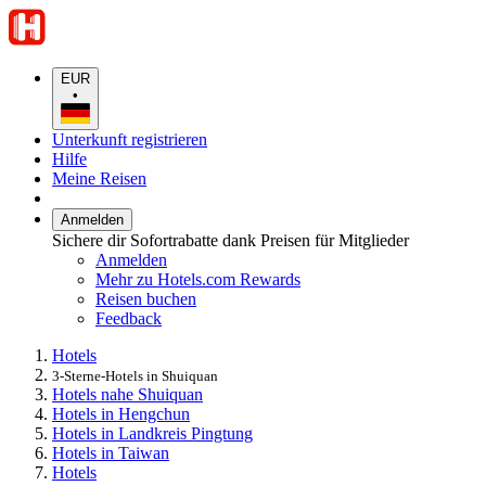
EUR
•
Unterkunft registrieren
Hilfe
Meine Reisen
Anmelden
Sichere dir Sofortrabatte dank Preisen für Mitglieder
Anmelden
Mehr zu Hotels.com Rewards
Reisen buchen
Feedback
Hotels
3-Sterne-Hotels in Shuiquan
Hotels nahe Shuiquan
Hotels in Hengchun
Hotels in Landkreis Pingtung
Hotels in Taiwan
Hotels