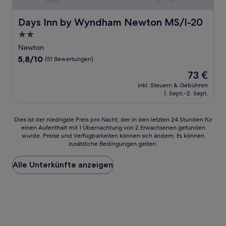
Days Inn by Wyndham Newton MS/I-20
Days Inn by Wyndham Newton MS/I-20
2.0-
Sterne-
Newton
Unterkunft
5.8
5,8/10
(51 Bewertungen)
von
Der
73 €
10,
Preis
(51
inkl. Steuern & Gebühren
beträgt
1. Sept.–2. Sept.
Bewertungen)
73 €
Dies
Dies ist der niedrigste Preis pro Nacht, der in den letzten 24 Stunden für
einen Aufenthalt mit 1 Übernachtung von 2 Erwachsenen gefunden
ist
wurde. Preise und Verfügbarkeiten können sich ändern. Es können
der
zusätzliche Bedingungen gelten.
niedrigste
Preis
Alle Unterkünfte anzeigen
pro
Nacht,
der
in
den
letzten
24 Stunden