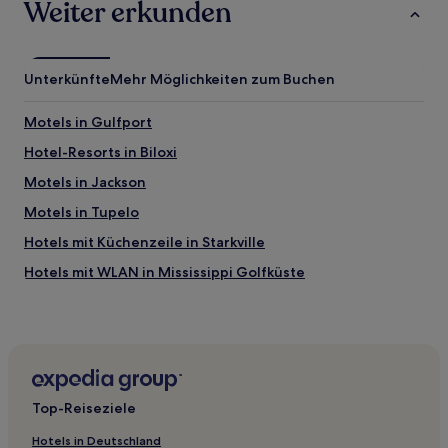
Weiter erkunden
Unterkünfte
Mehr Möglichkeiten zum Buchen
Motels in Gulfport
Hotel-Resorts in Biloxi
Motels in Jackson
Motels in Tupelo
Hotels mit Küchenzeile in Starkville
Hotels mit WLAN in Mississippi Golfküste
Günstige in Mississippi Golfküste
Familien in Pearl
Hotels mit inbegriffenem Frühstück nahe Front Beach
Günstige in Hattiesburg
Top-Reiseziele
Hotels mit Casino in Biloxi
Hotels in Deutschland