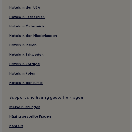
Hotels mit Küchenzeile in Biloxi
Hotels in den USA
Luxus in Biloxi
Hotels in Tschechien
Günstige in Biloxi
Hotels in Österreich
Strand in Biloxi
Hotels in den Niederlanden
Strand in Ocean Springs
Lgbtqia-Freundliche in Tupelo
Hotels in Italien
Familien in Vicksburg
Hotels in Schweden
Hotels mit Casino in Gulfport
Hotels in Portugal
Haustierfreundliche in Grenada
Hotels in Polen
Günstige in Grenada
Hotels in der Türkei
Lgbtqia-Freundliche in Grenada
Support und häufig gestellte Fragen
Hotels mit Parkplatz in Grenada
Hotels mit Küchenzeile in Jackson
Meine Buchungen
Günstige in Jackson
Häufig gestellte Fragen
Hotels mit inbegriffenem Frühstück in Jackson
Kontakt