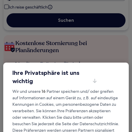
Ich reise geschäftlich
Suchen
Kostenlose Stornierung bei
Planänderungen
Verdiene Prämien für jede
wahrgenommene Übernachtung
Ihre Privatsphäre ist uns
wichtig
Mehr sparen mit Preisen für Mitglieder
Wir und unsere
16
Partner speichern und/ oder greifen
auf Informationen auf einem Gerät zu, z.B. auf eindeutige
Kennungen in Cookies, um personenbezogene Daten zu
Überprüfe die Preise für diese Daten
verarbeiten. Sie können Ihre Präferenzen akzeptieren
oder verwalten. Klicken Sie dazu bitte unten oder
Heute
Morgen
besuchen Sie jederzeit die Seite der Datenschutzrichtlinie.
6. Aug. - 7. Aug.
7. Aug. - 8. Aug.
Diese Präferenzen werden unseren Partnern signalisiert