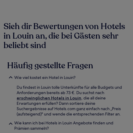
für
einen
Aufenthalt
mit
1 Übernachtung
Sieh dir Bewertungen von Hotels
von
in Louin an, die bei Gästen sehr
2 Erwachsenen
gefunden
beliebt sind
wurde.
Preise
und
Verfügbarkeiten
Häufig gestellte Fragen
können
sich
ändern.
Wie viel kostet ein Hotel in Louin?
Es
können
Du findest in Louin tolle Unterkünfte für alle Budgets und
zusätzliche
Anforderungen bereits ab 73 €. Du suchst nach
Bedingungen
erschwinglichen Hotels in Louin
, die all deine
gelten.
Erwartungen erfüllen? Dann sortiere deine
Suchergebnisse auf Hotels.com ganz einfach nach „Preis
(aufsteigend)" und wende die entsprechenden Filter an.
Wie kann ich bei Hotels in Louin Angebote finden und
Prämien sammeln?