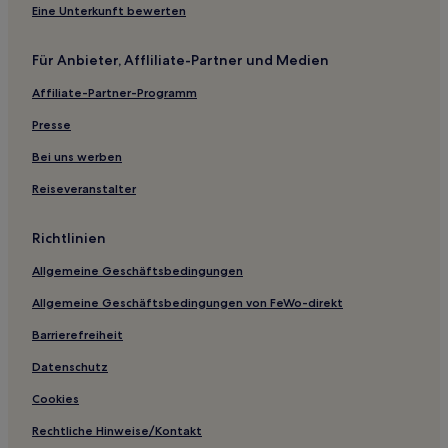
Hotels mit Küchenzeile in Oxford
Eine Unterkunft bewerten
Haustierfreundliche in Oxford
Für Anbieter, Affliliate-Partner und Medien
Hotels mit Fitnessbereich in Meridian
Affiliate-Partner-Programm
Hotels mit Pool in Meridian
Familien in Columbus
Presse
Hotels mit Parkplatz in Columbus
Bei uns werben
Newton Hotels
Reiseveranstalter
Hotels nahe Forest City Coliseum
Richtlinien
Hattiesburg Hotels
Allgemeine Geschäftsbedingungen
Karthago Hotels
Allgemeine Geschäftsbedingungen von FeWo-direkt
Hotels nahe Hattiesburg - Laurel
Hotels nahe Pearl River Resort
Barrierefreiheit
Magee Hotels
Datenschutz
Hotels nahe Baptist Memorial Hospital-Leake
Cookies
Mize Hotels
Rechtliche Hinweise/Kontakt