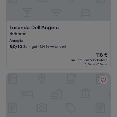
Locanda Dell'Angelo
Locanda Dell'Angelo
4.0-
Sterne-
Ameglia
Unterkunft
8.0
8,0/10
Sehr gut
(324 Bewertungen)
von
Der
118 €
10,
Preis
Sehr
inkl. Steuern & Gebühren
beträgt
6. Sept.–7. Sept.
gut,
118 €
(324
Bewertungen)
Hotel Sette Archi