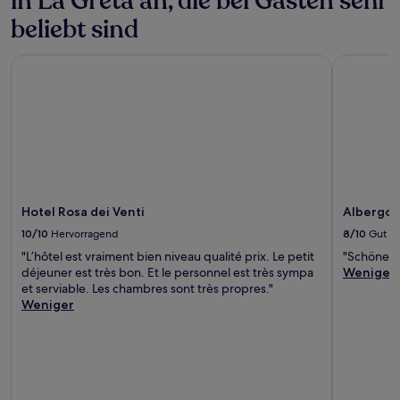
in La Greta an, die bei Gästen sehr
beliebt sind
Hotel Rosa dei Venti
Albergo P
Hotel Rosa dei Venti
Albergo 
10/10
Hervorragend
8/10
Gut
"L’hôtel est vraiment bien niveau qualité prix. Le petit
"Schöne L
déjeuner est très bon. Et le personnel est très sympa
Weniger
et serviable. Les chambres sont très propres."
Weniger