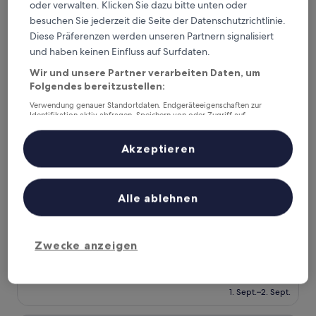
191 €
oder verwalten. Klicken Sie dazu bitte unten oder
Bewertungen)
besuchen Sie jederzeit die Seite der Datenschutzrichtlinie.
Hotel Al Sant andrea
Diese Präferenzen werden unseren Partnern signalisiert
und haben keinen Einfluss auf Surfdaten.
Wir und unsere Partner verarbeiten Daten, um
Folgendes bereitzustellen:
Verwendung genauer Standortdaten. Endgeräteeigenschaften zur
Identifikation aktiv abfragen. Speichern von oder Zugriff auf
Informationen auf einem Endgerät. Personalisierte Werbung und
Inhalte, Messung von Werbeleistung und der Performance von Inhalten,
Zielgruppenforschung sowie Entwicklung und Verbesserung von
Akzeptieren
Angeboten.
Liste der Partner (Lieferanten)
Hotel Al Sant andrea
Hotel Al Sant andrea
Alle ablehnen
3.0-
Sterne-
Sarzana
Unterkunft
7.4
7,4/10
Gut
Zwecke anzeigen
(78 Bewertungen)
von
Der
70 €
10,
Preis
Gut,
inkl. Steuern & Gebühren
beträgt
1. Sept.–2. Sept.
(78
70 €
Bewertungen)