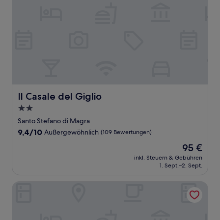
Il Casale del Giglio
Il Casale del Giglio
2.0-
Sterne-
Santo Stefano di Magra
Unterkunft
9.4
9,4/10
Außergewöhnlich
(109 Bewertungen)
von
Der
95 €
10,
Preis
Außergewöhnlich,
inkl. Steuern & Gebühren
beträgt
1. Sept.–2. Sept.
(109
95 €
Bewertungen)
Hotiday Lerici Trebiano