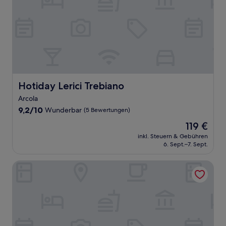
Hotiday Lerici Trebiano
Hotiday Lerici Trebiano
Arcola
9.2
9,2/10
Wunderbar
(5 Bewertungen)
von
Der
119 €
10,
Preis
Wunderbar,
inkl. Steuern & Gebühren
beträgt
6. Sept.–7. Sept.
(5
119 €
Bewertungen)
Locanda de Banchieri