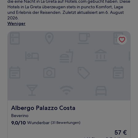
die eine Nacht in La Greta auf Hotels.com gebucht haben. Diese
Hotels in La Greta überzeugen stets in puncto Komfort, Lage
und Erlebnis der Reisenden. Zuletzt aktualisiert am
6. August
2026
.
Weniger
Albergo Palazzo Costa
Albergo Palazzo Costa
Albergo Palazzo Costa
Beverino
9.0
9,0/10
Wunderbar
(31 Bewertungen)
von
Der
57 €
10,
Preis