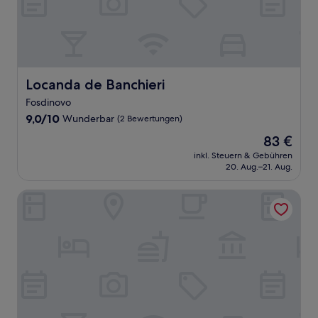
Locanda de Banchieri
Locanda de Banchieri
Fosdinovo
9.0
9,0/10
Wunderbar
(2 Bewertungen)
von
Der
83 €
10,
Preis
Wunderbar,
inkl. Steuern & Gebühren
beträgt
20. Aug.–21. Aug.
(2
83 €
Bewertungen)
B&B Mikeme