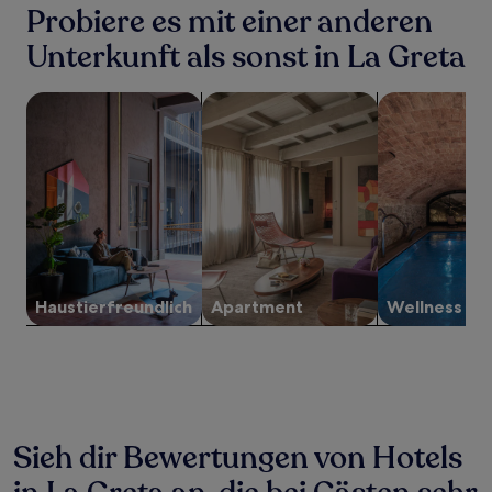
letzten
Probiere es mit einer anderen
24 Stunden
für
Unterkunft als sonst in La Greta
einen
Aufenthalt
Suche nach haustierfreundlichen Unterkünften
Suche nach Apartments
Suche nach Un
mit
1 Übernachtung
von
2 Erwachsenen
gefunden
wurde.
Preise
und
Verfügbarkeiten
können
sich
Haustier­freundlich
Apartment
Wellness
ändern.
Es
können
zusätzliche
Bedingungen
gelten.
Sieh dir Bewertungen von Hotels