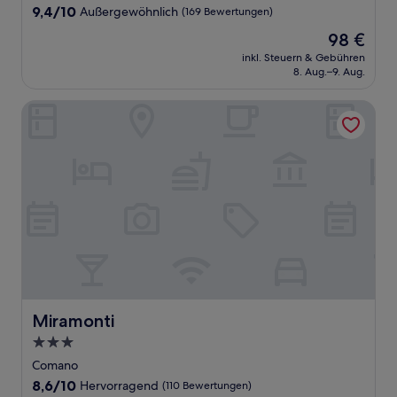
9.4
9,4/10
Außergewöhnlich
(169 Bewertungen)
von
Der
98 €
10,
Preis
Außergewöhnlich,
inkl. Steuern & Gebühren
beträgt
8. Aug.–9. Aug.
(169
98 €
Bewertungen)
Miramonti
Miramonti
Miramonti
3.0-
Sterne-
Comano
Unterkunft
8.6
8,6/10
Hervorragend
(110 Bewertungen)