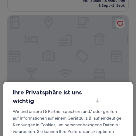
Wunderbar,
inkl. Steuern & Gebühren
beträgt
1. Sept.–2. Sept.
(31
57 €
Bewertungen)
Castello di Pontebosio Luxury Resort
Castello di Pontebosio Luxury Resort
Castello di Pontebosio Luxury Resort
Ihre Privatsphäre ist uns
4.0-
wichtig
Sterne-
Licciana Nardi
Unterkunft
Wir und unsere
16
Partner speichern und/ oder greifen
9.4
9,4/10
Außergewöhnlich
(76 Bewertungen)
von
auf Informationen auf einem Gerät zu, z.B. auf eindeutige
Der
191 €
10,
Kennungen in Cookies, um personenbezogene Daten zu
Preis
Außergewöhnlich,
inkl. Steuern & Gebühren
verarbeiten. Sie können Ihre Präferenzen akzeptieren
beträgt
2. Sept.–3. Sept.
(76