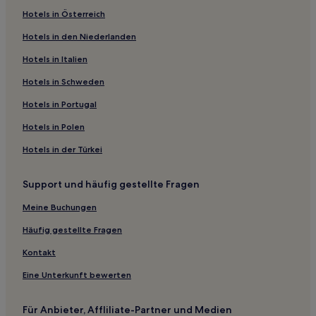
Hotels in Österreich
Poggio Hotels
Hotels in den Niederlanden
Hotels nahe Spazio 2000
Isola Hotels
Hotels in Italien
Serralta Hotels
Hotels in Schweden
Rometta Hotels
Hotels in Portugal
Fivizzano Hotels
Hotels in Polen
Filattiera Hotels
Hotels in der Türkei
Sambuca Hotels
Support und häufig gestellte Fragen
Collegnago Hotels
Villa di Sotto Hotels
Meine Buchungen
Pariana Hotels
Häufig gestellte Fragen
Hotels nahe Archeopark Fortezza delle Verrucole
Kontakt
Varano Hotels
Eine Unterkunft bewerten
Gavedo Hotels
Für Anbieter, Affliliate-Partner und Medien
Gasthäuser in Passeggiata di Viareggio