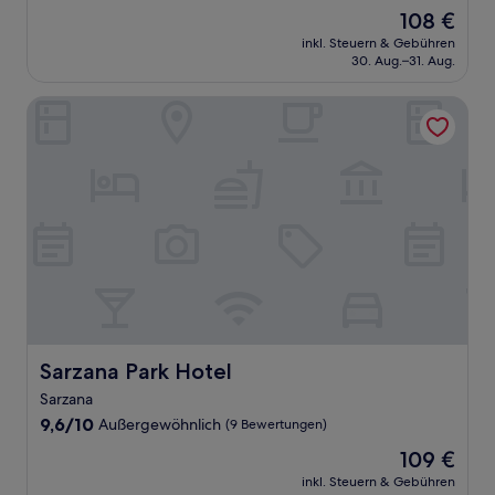
von
Der
108 €
10,
Preis
Hervorragend,
inkl. Steuern & Gebühren
beträgt
30. Aug.–31. Aug.
(110
108 €
Bewertungen)
Sarzana Park Hotel
Sarzana Park Hotel
Sarzana Park Hotel
Sarzana
9.6
9,6/10
Außergewöhnlich
(9 Bewertungen)
von
Der
109 €
10,
Preis
Außergewöhnlich,
inkl. Steuern & Gebühren