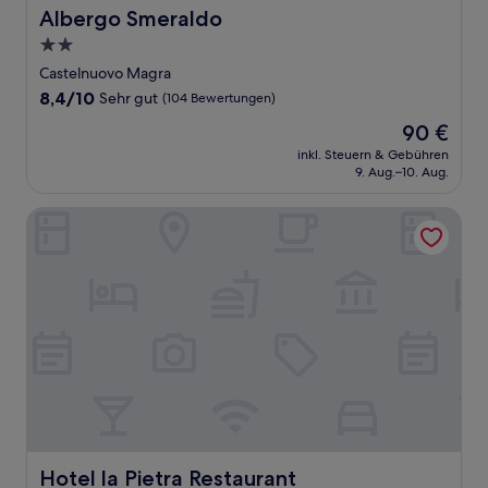
Albergo Smeraldo
Albergo Smeraldo
2.0-
Sterne-
Castelnuovo Magra
Unterkunft
8.4
8,4/10
Sehr gut
(104 Bewertungen)
von
Der
90 €
10,
Preis
Sehr
inkl. Steuern & Gebühren
beträgt
9. Aug.–10. Aug.
gut,
90 €
(104
Bewertungen)
Hotel la Pietra Restaurant
Hotel la Pietra Restaurant
Hotel la Pietra Restaurant