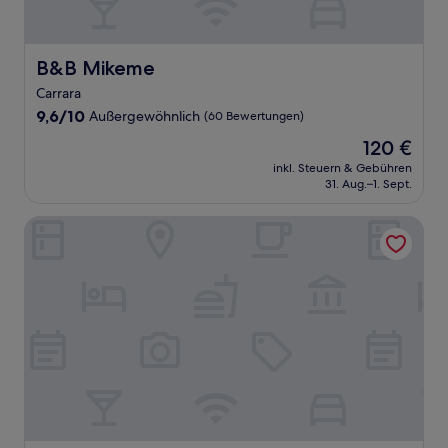
B&B Mikeme
B&B Mikeme
Carrara
9.6
9,6/10
Außergewöhnlich
(60 Bewertungen)
von
Der
120 €
10,
Preis
Außergewöhnlich,
inkl. Steuern & Gebühren
beträgt
31. Aug.–1. Sept.
(60
120 €
Bewertungen)
Albergo Smeraldo