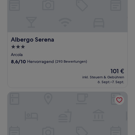
Albergo Serena
Albergo Serena
3.0-
Sterne-
Arcola
Unterkunft
8.6
8,6/10
Hervorragend
(293 Bewertungen)
von
Der
101 €
10,
Preis
Hervorragend,
inkl. Steuern & Gebühren
beträgt
6. Sept.–7. Sept.
(293
101 €
Bewertungen)
Locanda Dell'Angelo