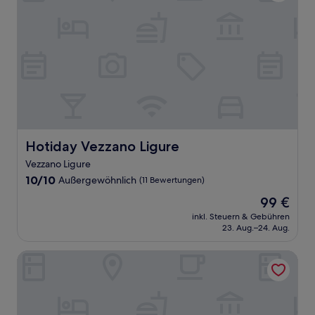
Hotiday Vezzano Ligure
Hotiday Vezzano Ligure
Vezzano Ligure
10.0
10/10
Außergewöhnlich
(11 Bewertungen)
von
Der
99 €
10,
Preis
Außergewöhnlich,
inkl. Steuern & Gebühren
beträgt
23. Aug.–24. Aug.
(11
99 €
Bewertungen)
Hotel Rosa dei Venti