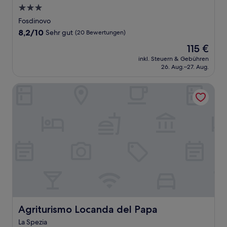
3.0-
Sterne-
Fosdinovo
Unterkunft
8.2
8,2/10
Sehr gut
(20 Bewertungen)
von
Der
115 €
10,
Preis
Sehr
inkl. Steuern & Gebühren
beträgt
26. Aug.–27. Aug.
gut,
115 €
(20
Bewertungen)
Agriturismo Locanda del Papa
Agriturismo Locanda del Papa
Agriturismo Locanda del Papa
La Spezia