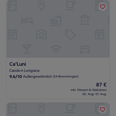
Ca'Luni
Ca'Luni
Ca'Luni
Casola in Lunigiana
9.6
9,6/10
Außergewöhnlich
(24 Bewertungen)
von
Der
87 €
10,
Preis
Außergewöhnlich,
inkl. Steuern & Gebühren
beträgt
20. Aug.–21. Aug.
(24
87 €
Bewertungen)
Il Casale del Giglio