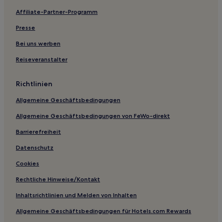
Affiliate-Partner-Programm
Ferienwohnungen in Massa Carrara Provinz
Gasthöfe in Massa
Presse
Ferienwohnungen in Massa
Bei uns werben
B&B in Massa
Reiseveranstalter
B&B in Carrara
Richtlinien
Villen in Camaiore
Allgemeine Geschäftsbedingungen
B&B in Camaiore
Allgemeine Geschäftsbedingungen von FeWo-direkt
Gasthäuser in Pietrasanta
Ferienwohnungen in Pietrasanta
Barrierefreiheit
Haustierfreundliche in Pietrasanta
Datenschutz
Lgbtqia-Freundliche in Pietrasanta
Cookies
Familien in Tonfano
Rechtliche Hinweise/Kontakt
Haustierfreundliche in Tonfano
Inhaltsrichtlinien und Melden von Inhalten
Haustierfreundliche in Pescaglia
Allgemeine Geschäftsbedingungen für Hotels.com Rewards
Hotels mit Parkplatz in Mulazzo