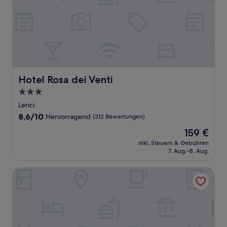
Hotel Rosa dei Venti
Hotel Rosa dei Venti
3.0-
Sterne-
Lerici
Unterkunft
8.6
8,6/10
Hervorragend
(312 Bewertungen)
von
Der
159 €
10,
Preis
Hervorragend,
inkl. Steuern & Gebühren
beträgt
7. Aug.–8. Aug.
(312
159 €
Bewertungen)
Albergo Serena