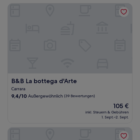
Bewertungen)
B&B La bottega d'Arte
B&B La bottega d'Arte
B&B La bottega d'Arte
Carrara
9.4
9,4/10
Außergewöhnlich
(39 Bewertungen)
von
Der
105 €
10,
Preis
Außergewöhnlich,
inkl. Steuern & Gebühren
beträgt
1. Sept.–2. Sept.
(39
105 €
Bewertungen)
Hotiday Vezzano Ligure