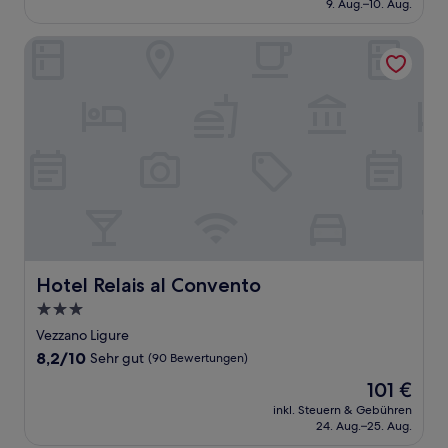
beträgt
9. Aug.–10. Aug.
(9
109 €
Bewertungen)
Hotel Relais al Convento
Hotel Relais al Convento
Hotel Relais al Convento
3.0-
Sterne-
Vezzano Ligure
Unterkunft
8.2
8,2/10
Sehr gut
(90 Bewertungen)
von
Der
101 €
10,
Preis
Sehr
inkl. Steuern & Gebühren
beträgt
24. Aug.–25. Aug.
gut,
101 €
(90