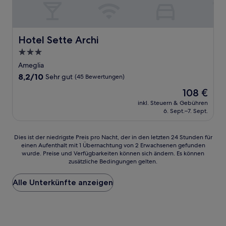
Hotel Sette Archi
Hotel Sette Archi
3.0-
Sterne-
Ameglia
Unterkunft
8.2
8,2/10
Sehr gut
(45 Bewertungen)
von
Der
108 €
10,
Preis
Sehr
inkl. Steuern & Gebühren
beträgt
6. Sept.–7. Sept.
gut,
108 €
(45
Bewertungen)
Dies
Dies ist der niedrigste Preis pro Nacht, der in den letzten 24 Stunden für
einen Aufenthalt mit 1 Übernachtung von 2 Erwachsenen gefunden
ist
wurde. Preise und Verfügbarkeiten können sich ändern. Es können
der
zusätzliche Bedingungen gelten.
niedrigste
Preis
Alle Unterkünfte anzeigen
pro
Nacht,
der
in
den