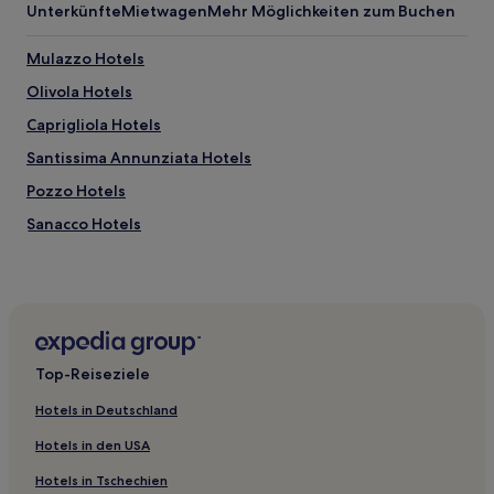
Unterkünfte
Mietwagen
Mehr Möglichkeiten zum Buchen
Mulazzo Hotels
Olivola Hotels
Caprigliola Hotels
Santissima Annunziata Hotels
Pozzo Hotels
Sanacco Hotels
Hotels nahe Palazzo delle Logge
Massa Carrara Provinz: Hotels
Tendola Hotels
Sassalbo Hotels
Top-Reiseziele
Hotels nahe Restaurant Il Giardino della Luna
Hotels in Deutschland
Hotels nahe Piazza Alberica
Hotels in den USA
Hotels nahe Bahnhof Pontremoli
Hotels in Tschechien
Massa Hotels