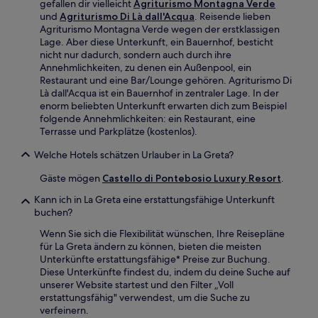
gefallen dir vielleicht
Agriturismo Montagna Verde
und
Agriturismo Di Là dall'Acqua
. Reisende lieben
Agriturismo Montagna Verde wegen der erstklassigen
Lage. Aber diese Unterkunft, ein Bauernhof, besticht
nicht nur dadurch, sondern auch durch ihre
Annehmlichkeiten, zu denen ein Außenpool, ein
Restaurant und eine Bar/Lounge gehören. Agriturismo Di
Là dall'Acqua ist ein Bauernhof in zentraler Lage. In der
enorm beliebten Unterkunft erwarten dich zum Beispiel
folgende Annehmlichkeiten: ein Restaurant, eine
Terrasse und Parkplätze (kostenlos).
Welche Hotels schätzen Urlauber in La Greta?
Gäste mögen
Castello di Pontebosio Luxury Resort
.
Kann ich in La Greta eine erstattungsfähige Unterkunft
buchen?
Wenn Sie sich die Flexibilität wünschen, Ihre Reisepläne
für La Greta ändern zu können, bieten die meisten
Unterkünfte erstattungsfähige* Preise zur Buchung.
Diese Unterkünfte findest du, indem du deine Suche auf
unserer Website startest und den Filter „Voll
erstattungsfähig" verwendest, um die Suche zu
verfeinern.