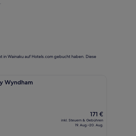
.
t in Wainaku auf Hotels.com gebucht haben. Diese
m
n by Wyndham
Der
171 €
Preis
inkl. Steuern & Gebühren
beträgt
19. Aug.–20. Aug.
171 €