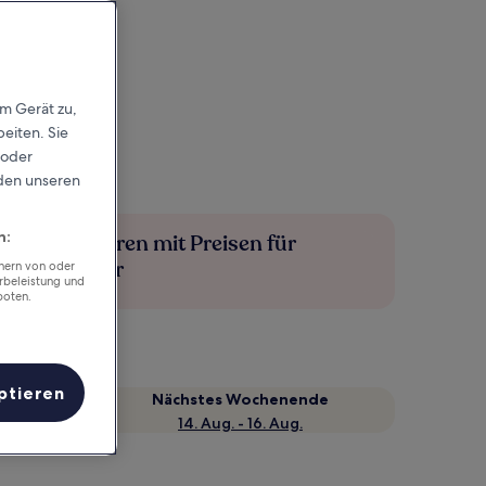
em Gerät zu,
eiten. Sie
 oder
rden unseren
n:
Mehr sparen mit Preisen für
Mitglieder
chern von oder
rbeleistung und
boten.
ptieren
Nächstes Wochenende
14. Aug. - 16. Aug.