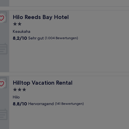
Hilo Reeds Bay Hotel
Hilo Reeds Bay Hotel
2.0-
Sterne-
Keaukaha
Unterkunft
8.2
8,2/10
Sehr gut
(1.004 Bewertungen)
von
10,
Sehr
gut,
(1.004
Bewertungen)
Hilltop Vacation Rental
Hilltop Vacation Rental
3.0-
Sterne-
Hilo
Unterkunft
8.8
8,8/10
Hervorragend
(141 Bewertungen)
von
10,
Hervorragend,
(141