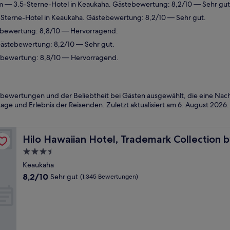
m
— 3.5-Sterne-Hotel in Keaukaha. Gästebewertung: 8,2/10 — Sehr gut
Sterne-Hotel in Keaukaha. Gästebewertung: 8,2/10 — Sehr gut.
ebewertung: 8,8/10 — Hervorragend.
ästebewertung: 8,2/10 — Sehr gut.
tebewertung: 8,8/10 — Hervorragend.
bewertungen und der Beliebtheit bei Gästen ausgewählt, die eine Nach
age und Erlebnis der Reisenden. Zuletzt aktualisiert am
6. August 2026
.
 Wyndham
Hilo Hawaiian Hotel, Trademark Collection by Wyndha
Hilo Hawaiian Hotel, Trademark Collectio
3.5-
Sterne-
Keaukaha
Unterkunft
8.2
8,2/10
Sehr gut
(1.345 Bewertungen)
von
10,
Sehr
gut,
(1.345