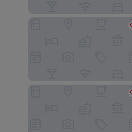
Kikala Waterfall Lodge
Hilo Bay Oceanfront B&B