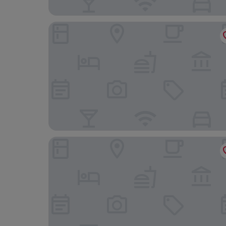
Hamakua Guesthouse
Hilo Town Inn