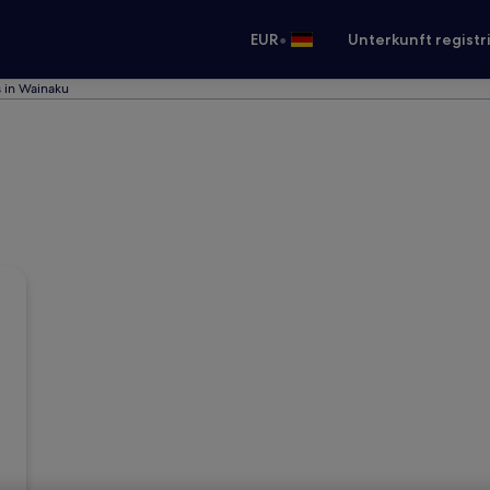
•
EUR
Unterkunft registr
s in Wainaku