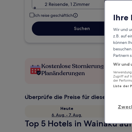
2 Reisende, 1 Zimmer
Ihre
Ich reise geschäftlich
Suchen
Wir und u
z.B. auf 
können Ihr
besuchen S
Partnern s
Wir und 
Kostenlose Stornierung bei
Planänderungen
Verwendung g
Zugriff auf 
der Perform
Liste der 
Überprüfe die Preise für diese Daten
Zwec
Heute
6. Aug. - 7. Aug.
Top 5 Hotels in Wainaku auf