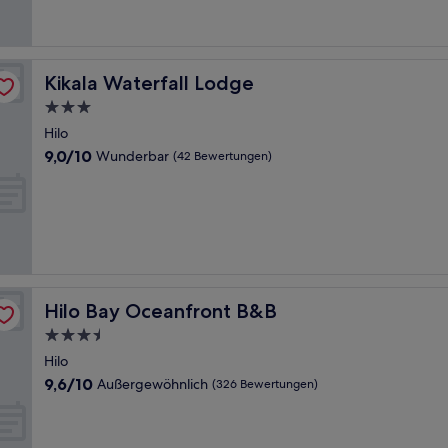
Bewertungen)
Kikala Waterfall Lodge
Kikala Waterfall Lodge
3.0-
Sterne-
Hilo
Unterkunft
9.0
9,0/10
Wunderbar
(42 Bewertungen)
von
10,
Wunderbar,
(42
Bewertungen)
Hilo Bay Oceanfront B&B
Hilo Bay Oceanfront B&B
3.5-
Sterne-
Hilo
Unterkunft
9.6
9,6/10
Außergewöhnlich
(326 Bewertungen)
von
10,
Außergewöhnlich,