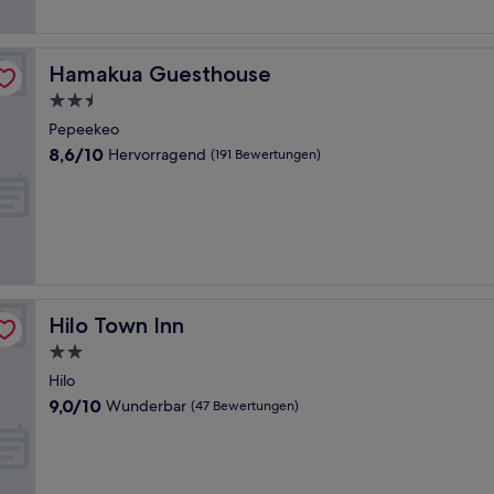
Bewertungen)
Hamakua Guesthouse
Hamakua Guesthouse
2.5-
Sterne-
Pepeekeo
Unterkunft
8.6
8,6/10
Hervorragend
(191 Bewertungen)
von
10,
Hervorragend,
(191
Bewertungen)
Hilo Town Inn
Hilo Town Inn
2.0-
Sterne-
Hilo
Unterkunft
9.0
9,0/10
Wunderbar
(47 Bewertungen)
von
10,
Wunderbar,
(47