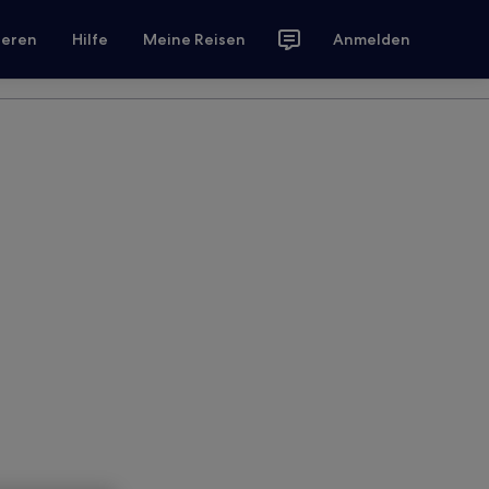
ieren
Hilfe
Meine Reisen
Anmelden