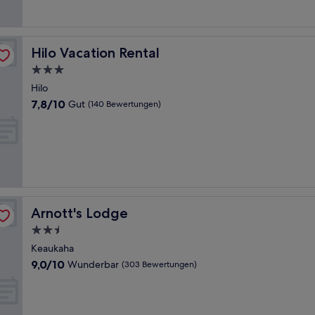
Bewertungen)
Hilo Vacation Rental
Hilo Vacation Rental
3.0-
Sterne-
Hilo
Unterkunft
7.8
7,8/10
Gut
(140 Bewertungen)
von
10,
Gut,
(140
Bewertungen)
Arnott's Lodge
Arnott's Lodge
2.5-
Sterne-
Keaukaha
Unterkunft
9.0
9,0/10
Wunderbar
(303 Bewertungen)
von
10,
Wunderbar,
(303