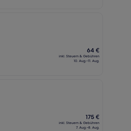
Der
64 €
Preis
inkl. Steuern & Gebühren
beträgt
10. Aug.–11. Aug.
64 €
Der
175 €
Preis
inkl. Steuern & Gebühren
beträgt
7. Aug.–8. Aug.