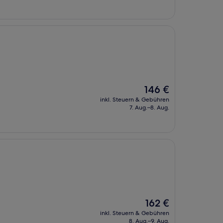
175 €
Der
146 €
Preis
inkl. Steuern & Gebühren
beträgt
7. Aug.–8. Aug.
146 €
Der
162 €
Preis
inkl. Steuern & Gebühren
beträgt
8. Aug.–9. Aug.