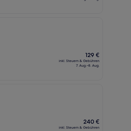
162 €
Der
129 €
Preis
inkl. Steuern & Gebühren
beträgt
7. Aug.–8. Aug.
129 €
Der
240 €
Preis
inkl. Steuern & Gebühren