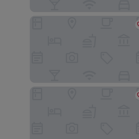
Hilo Vacation Rental
Arnott's Lodge