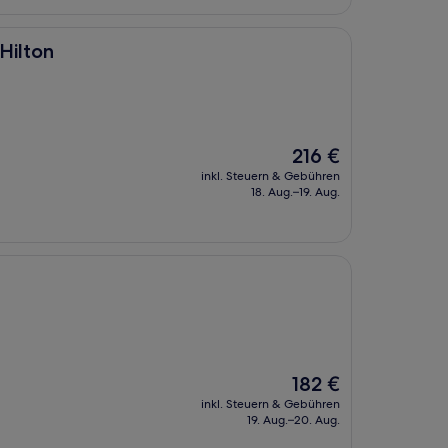
Hilton
Der
216 €
Preis
inkl. Steuern & Gebühren
beträgt
18. Aug.–19. Aug.
216 €
Der
182 €
Preis
inkl. Steuern & Gebühren
beträgt
19. Aug.–20. Aug.
182 €