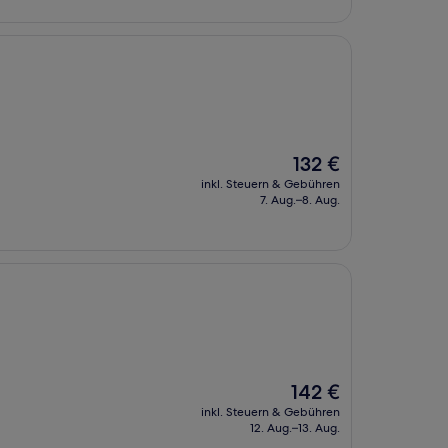
Der
132 €
Preis
inkl. Steuern & Gebühren
beträgt
7. Aug.–8. Aug.
132 €
Der
142 €
Preis
inkl. Steuern & Gebühren
beträgt
12. Aug.–13. Aug.
142 €