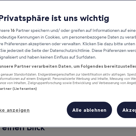
 Privatsphäre ist uns wichtig
nsere
16
Partner speichern und/ oder greifen auf Informationen auf ein
eindeutige Kennungen in Cookies, um personenbezogene Daten zu verarb
e Präferenzen akzeptieren oder verwalten. Klicken Sie dazu bitte unten
ie jederzeit die Seite der Datenschutzrichtlinie. Diese Präferenzen we
ignalisiert und haben keinen Einfluss auf Surfdaten.
unsere Partner verarbeiten Daten, um Folgendes bereitzustelle
Verdiene Prämien für jede
wahrgenommene Übernachtung
enauer Standortdaten. Endgeräteeigenschaften zur Identifikation aktiv abfragen. Spei
Informationen auf einem Endgerät. Personalisierte Werbung und Inhalte, Messung von We
ance von Inhalten, Zielgruppenforschung sowie Entwicklung und Verbesserung von Ange
Partner (Lieferanten)
ke anzeigen
Alle ablehnen
Akze
Morgen
Dieses Wochenende
7. Aug. - 8. Aug.
7. Aug. - 9. Aug.
 einen Blick