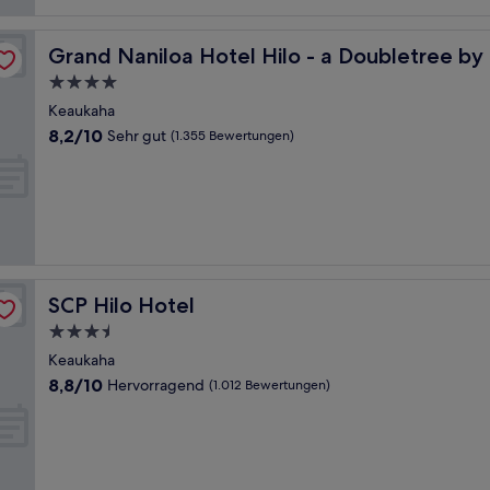
Bewertungen)
on
Grand Naniloa Hotel Hilo - a Doubletree by Hilton
Grand Naniloa Hotel Hilo - a Doubletree by 
4.0-
Sterne-
Keaukaha
Unterkunft
8.2
8,2/10
Sehr gut
(1.355 Bewertungen)
von
10,
Sehr
gut,
(1.355
Bewertungen)
SCP Hilo Hotel
SCP Hilo Hotel
3.5-
Sterne-
Keaukaha
Unterkunft
8.8
8,8/10
Hervorragend
(1.012 Bewertungen)
von
10,
Hervorragend,
(1.012
Bewertungen)