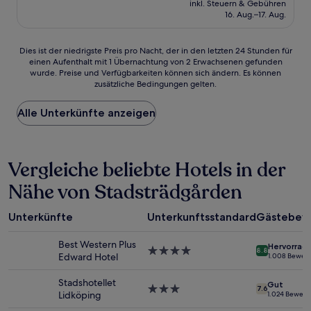
Sehr
inkl. Steuern & Gebühren
beträgt
16. Aug.–17. Aug.
gut,
100 €
(973
Bewertungen)
Dies
Dies ist der niedrigste Preis pro Nacht, der in den letzten 24 Stunden für
einen Aufenthalt mit 1 Übernachtung von 2 Erwachsenen gefunden
ist
wurde. Preise und Verfügbarkeiten können sich ändern. Es können
der
zusätzliche Bedingungen gelten.
niedrigste
Preis
Alle Unterkünfte anzeigen
pro
Nacht,
der
in
Vergleiche beliebte Hotels in der
den
letzten
Nähe von Stadsträdgården
24 Stunden
für
einen
Unterkünfte
Unterkunftsstandard
Gästebew
Aufenthalt
mit
Best Western Plus
Hervorrag
1 Übernachtung
4.0-
8.8
Edward Hotel
1.008 Bewer
von
Sterne-
2 Erwachsenen
Unterkunft
Stadshotellet
Gut
gefunden
3.0-
7.6
Lidköping
1.024 Bewer
wurde.
Sterne-