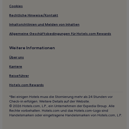
Hotels mit Parkplatz in Gemeinde Orust
Cookies
Haustierfreundliche in Henån
Rechtliche Hinweise/Kontakt
Haustierfreundliche in Karlsborg
Inhaltsrichtlinien und Melden von Inhalten
Hotels mit inbegriffenem Frühstück in Karlsborg
Allgemeine Geschäftsbedingungen für Hotels.com Rewards
Familien in Skövde
Weitere Informationen
Haustierfreundliche in Skövde
Hotels mit inbegriffenem Frühstück in Skövde
Über uns
Hotels mit Parkplatz in Gamla staden
Karriere
Haustierfreundliche in Munkedal
Reiseführer
Haustierfreundliche in Hova
Hotels.com Rewards
Haustierfreundliche in Götene
*Bei einigen Hotels muss die Stornierung mehr als 24 Stunden vor
3-Sterne-Hotels in Borås
Check-in erfolgen. Weitere Details auf der Website.
© 2026 Hotels.com, L.P., ein Unternehmen der Expedia Group. Alle
Rechte vorbehalten. Hotels.com und das Hotels.com-Logo sind
Handelsmarken oder eingetragene Handelsmarken von Hotels.com, L.P.