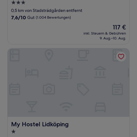
3.0-
Sterne-
0,5 km von Stadsträdgården entfernt
Unterkunft
7.6
7,6/10
Gut
(1.004 Bewertungen)
von
Der
117 €
10,
Preis
Gut,
inkl. Steuern & Gebühren
beträgt
9. Aug.–10. Aug.
(1.004
117 €
Bewertungen)
My Hostel Lidköping
My Hostel Lidköping
My Hostel Lidköping
1.0-