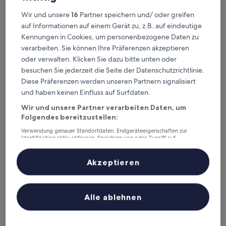
Wir und unsere
16
Partner speichern und/ oder greifen
Best Western Plus Edward Hotel
Best Western Plus Edward Hotel
auf Informationen auf einem Gerät zu, z.B. auf eindeutige
4.0-
Kennungen in Cookies, um personenbezogene Daten zu
Sterne-
0,5 km von Stadsträdgården entfernt
verarbeiten. Sie können Ihre Präferenzen akzeptieren
Unterkunft
8.8
8,8/10
Hervorragend
(1.008 Bewertungen)
oder verwalten. Klicken Sie dazu bitte unten oder
von
Der
88 €
besuchen Sie jederzeit die Seite der Datenschutzrichtlinie.
10,
Preis
Hervorragend,
Diese Präferenzen werden unseren Partnern signalisiert
inkl. Steuern & Gebühren
beträgt
6. Sept.–7. Sept.
(1.008
und haben keinen Einfluss auf Surfdaten.
88 €
Bewertungen)
Wir und unsere Partner verarbeiten Daten, um
Stadshotellet Lidköping
Folgendes bereitzustellen:
Verwendung genauer Standortdaten. Endgeräteeigenschaften zur
Identifikation aktiv abfragen. Speichern von oder Zugriff auf
Informationen auf einem Endgerät. Personalisierte Werbung und
Inhalte, Messung von Werbeleistung und der Performance von Inhalten,
Zielgruppenforschung sowie Entwicklung und Verbesserung von
Akzeptieren
Angeboten.
Liste der Partner (Lieferanten)
Alle ablehnen