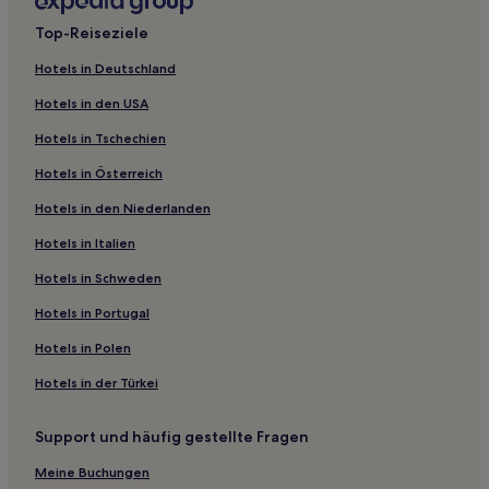
Gamla staden Hotels
Top-Reiseziele
Gemeinde Götene: Hotels
Hotels in Deutschland
Trollhättan Hotels
Hotels in den USA
Hotels nahe Vasaporten
Hotels in Tschechien
Hotels nahe Hornborgasjön
Hotels in Österreich
Gemeinde Mariestad: Hotels
Hotels in den Niederlanden
Åvassen Hotels
Gamla Staden-Nya Staden: Hotels
Hotels in Italien
Hotels nahe Skräddaretorp
Hotels in Schweden
Hotels nahe Brunnhemsbacken
Hotels in Portugal
Gemeinde Essunga: Hotels
Hotels in Polen
Hotels nahe Hattareviken
Hotels in der Türkei
Hotels nahe Eisenbahnmuseum von Skara
Support und häufig gestellte Fragen
Hotels nahe Vanersborg
Hotels nahe Rörstrand Museum
Meine Buchungen