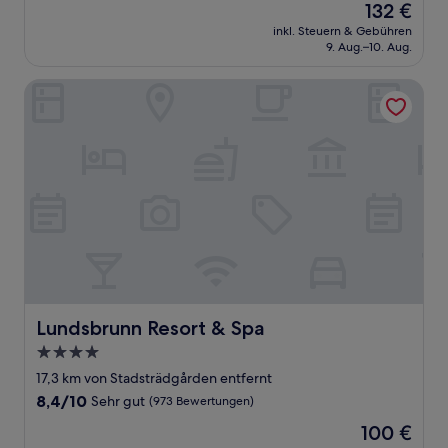
Der
132 €
10,
Preis
Hervorragend,
inkl. Steuern & Gebühren
beträgt
9. Aug.–10. Aug.
(1.006
132 €
Bewertungen)
Lundsbrunn Resort & Spa
Lundsbrunn Resort & Spa
Lundsbrunn Resort & Spa
4.0-
Sterne-
17,3 km von Stadsträdgården entfernt
Unterkunft
8.4
8,4/10
Sehr gut
(973 Bewertungen)
von
Der
100 €
10,
Preis