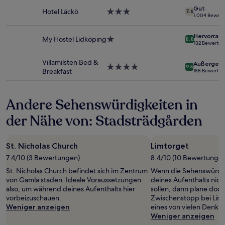
Preise
Unterkunft
Gut
und
Hotel Läckö
3.0-
7.6
1.004 Bewer
Verfügbarkeiten
Sterne-
können
Unterkunft
Hervorrag
sich
My Hostel Lidköping
1.0-
8.8
132 Bewertu
ändern.
Stern-
Es
Unterkunft
Villamilsten Bed &
Außergewö
können
4.0-
9.8
Breakfast
188 Bewertu
zusätzliche
Sterne-
Bedingungen
Unterkunft
gelten.
Andere Sehenswürdigkeiten in
der Nähe von: Stadsträdgården
St. Nicholas Church
Limtorget
7.4/10 (3 Bewertungen)
8.4/10 (10 Bewertunge
St. Nicholas Church befindet sich im Zentrum
Wenn die Sehenswürdi
von Gamla staden. Ideale Voraussetzungen
deines Aufenthalts nic
also, um während deines Aufenthalts hier
sollen, dann plane doch
vorbeizuschauen.
Zwischenstopp bei Limto
Weniger anzeigen
eines von vielen Denkm
Weniger anzeigen