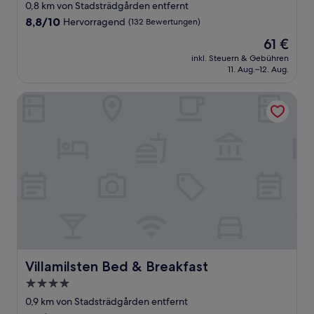
Stern-
0,8 km von Stadsträdgården entfernt
Unterkunft
8.8
8,8/10
Hervorragend
(132 Bewertungen)
von
Der
61 €
10,
Preis
Hervorragend,
inkl. Steuern & Gebühren
beträgt
11. Aug.–12. Aug.
(132
61 €
Bewertungen)
Villamilsten Bed & Breakfast
Villamilsten Bed & Breakfast
Villamilsten Bed & Breakfast
4.0-
Sterne-
0,9 km von Stadsträdgården entfernt
Unterkunft