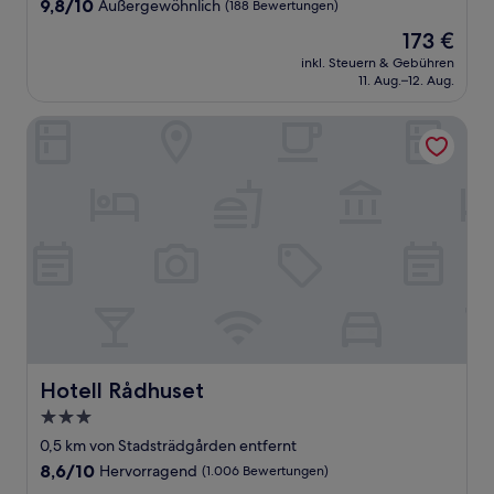
9.8
9,8/10
Außergewöhnlich
(188 Bewertungen)
von
Der
173 €
10,
Preis
Außergewöhnlich,
inkl. Steuern & Gebühren
beträgt
11. Aug.–12. Aug.
(188
173 €
Bewertungen)
Hotell Rådhuset
Hotell Rådhuset
Hotell Rådhuset
3.0-
Sterne-
0,5 km von Stadsträdgården entfernt
Unterkunft
8.6
8,6/10
Hervorragend
(1.006 Bewertungen)
von