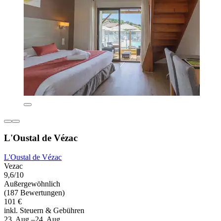
L'Oustal de Vézac
L'Oustal de Vézac
Vezac
9,6/10
Außergewöhnlich
(187 Bewertungen)
101 €
inkl. Steuern & Gebühren
23. Aug.–24. Aug.