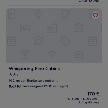
9. Aug.–10. Aug.
(561
199 €
Bewertungen)
Whispering Pine Cabins
Whispering Pine Cabins
Whispering Pine Cabins
2.5-
Sterne-
14,2 km von Bonito Lake entfernt
Unterkunft
8.6
8,6/10
Hervorragend
(99 Bewertungen)
von
Der
170 €
10,
Preis
Hervorragend,
inkl. Steuern & Gebühren
beträgt
9. Aug.–10. Aug.
(99
170 €
Bewertungen)