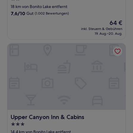
Sterne-
18 km von Bonito Lake entfernt
Unterkunft
7.6
7,6/10
Gut
(1.002 Bewertungen)
von
Der
64 €
10,
Preis
Gut,
inkl. Steuern & Gebühren
beträgt
19. Aug.–20. Aug.
(1.002
64 €
Bewertungen)
Upper Canyon Inn & Cabins
Upper Canyon Inn & Cabins
Upper Canyon Inn & Cabins
3.0-
Sterne-
14,4 km von Bonito Lake entfernt