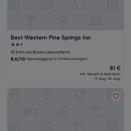
Best Western Pine Springs Inn
Best Western Pine Springs Inn
2.5-
Sterne-
18,8 km von Bonito Lake entfernt
Unterkunft
8.6
8,6/10
Hervorragend
(1.004 Bewertungen)
von
Der
81 €
10,
Preis
Hervorragend,
inkl. Steuern & Gebühren
beträgt
17. Aug.–18. Aug.
(1.004
81 €
Bewertungen)
MCM Elegante Lodge & Suites Ruidoso