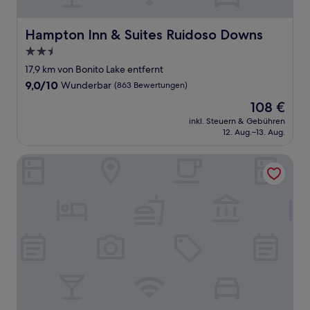
Hampton Inn & Suites Ruidoso Downs
Hampton Inn & Suites Ruidoso Downs
2.5-
Sterne-
17,9 km von Bonito Lake entfernt
Unterkunft
9.0
9,0/10
Wunderbar
(863 Bewertungen)
von
Der
108 €
10,
Preis
Wunderbar,
inkl. Steuern & Gebühren
beträgt
12. Aug.–13. Aug.
(863
108 €
Bewertungen)
Bestway Inn