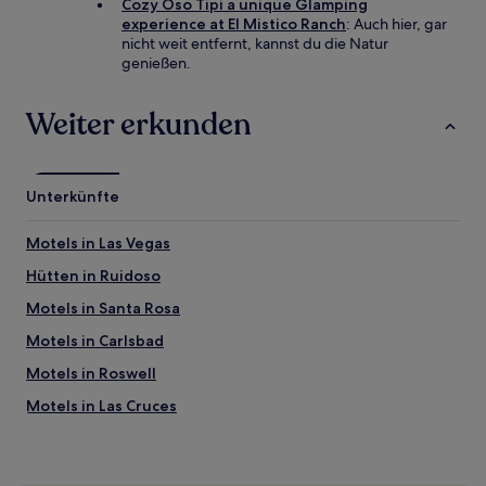
Cozy Oso Tipi a unique Glamping
experience at El Mistico Ranch
: Auch hier, gar
nicht weit entfernt, kannst du die Natur
genießen.
Weiter erkunden
Unterkünfte
Motels in Las Vegas
Hütten in Ruidoso
Motels in Santa Rosa
Motels in Carlsbad
Motels in Roswell
Motels in Las Cruces
Motels in Santa Fé
B&B in Santa Fé