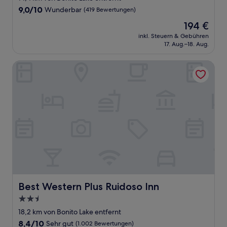
Unterkunft
9.0
9,0/10
Wunderbar
(419 Bewertungen)
von
Der
194 €
10,
Preis
Wunderbar,
inkl. Steuern & Gebühren
beträgt
17. Aug.–18. Aug.
(419
194 €
Bewertungen)
Best Western Plus Ruidoso Inn
Best Western Plus Ruidoso Inn
Best Western Plus Ruidoso Inn
2.5-
Sterne-
18,2 km von Bonito Lake entfernt
Unterkunft
8.4
8,4/10
Sehr gut
(1.002 Bewertungen)