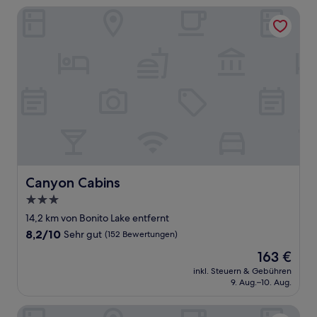
Canyon Cabins
Canyon Cabins
Canyon Cabins
3.0-
Sterne-
14,2 km von Bonito Lake entfernt
Unterkunft
8.2
8,2/10
Sehr gut
(152 Bewertungen)
von
Der
163 €
10,
Preis
Sehr
inkl. Steuern & Gebühren
beträgt
9. Aug.–10. Aug.
gut,
163 €
(152
Bewertungen)
Travelodge by Wyndham Ruidoso