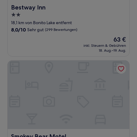
Bestway Inn
Bestway Inn
2.0-
Sterne-
18,1 km von Bonito Lake entfernt
Unterkunft
8.0
8,0/10
Sehr gut
(299 Bewertungen)
von
Der
63 €
10,
Preis
Sehr
inkl. Steuern & Gebühren
beträgt
18. Aug.–19. Aug.
gut,
63 €
(299
Bewertungen)
Smokey Bear Motel
Smokey Bear Motel
Smokey Bear Motel