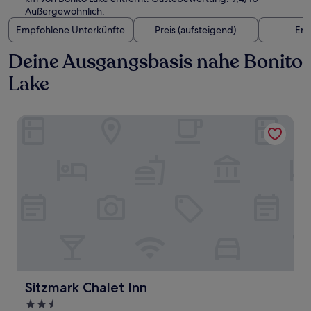
Außergewöhnlich.
Empfohlene Unterkünfte
Preis (aufsteigend)
Ent
Deine Ausgangsbasis nahe Bonito
Lake
Sitzmark Chalet Inn
Sitzmark Chalet Inn
Sitzmark Chalet Inn
2.5-