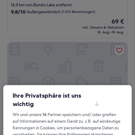
Sterne-
16,9 km von Bonito Lake entfernt
Unterkunft
9.8
9,8/10
Außergewöhnlich
(1.001 Bewertungen)
von
Der
69 €
10,
Preis
Außergewöhnlich,
inkl. Steuern & Gebühren
beträgt
18. Aug.–19. Aug.
(1.001
69 €
Bewertungen)
Comfort Inn & Suites Midtown
Ihre Privatsphäre ist uns
wichtig
Wir und unsere
16
Partner speichern und/ oder greifen
Comfort Inn & Suites Midtown
Comfort Inn & Suites Midtown
auf Informationen auf einem Gerät zu, z.B. auf eindeutige
2.5-
Kennungen in Cookies, um personenbezogene Daten zu
Sterne-
15 km von Bonito Lake entfernt
verarbeiten. Sie können Ihre Präferenzen akzeptieren