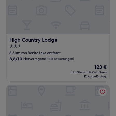
High Country Lodge
High Country Lodge
2.5-
Sterne-
8,5 km von Bonito Lake entfernt
Unterkunft
8.8
8,8/10
Hervorragend
(216 Bewertungen)
von
Der
123 €
10,
Preis
Hervorragend,
inkl. Steuern & Gebühren
beträgt
17. Aug.–18. Aug.
(216
123 €
Bewertungen)
Best Western Pine Springs Inn