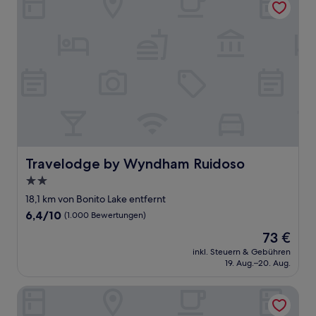
Travelodge by Wyndham Ruidoso
Travelodge by Wyndham Ruidoso
2.0-
Sterne-
18,1 km von Bonito Lake entfernt
Unterkunft
6.4
6,4/10
(1.000 Bewertungen)
von
Der
73 €
10,
Preis
(1.000
inkl. Steuern & Gebühren
beträgt
19. Aug.–20. Aug.
Bewertungen)
73 €
Ruidoso Mountain Inn