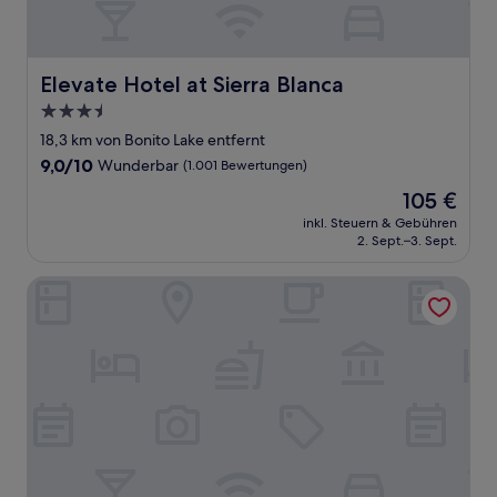
Elevate Hotel at Sierra Blanca
Elevate Hotel at Sierra Blanca
3.5-
Sterne-
18,3 km von Bonito Lake entfernt
Unterkunft
9.0
9,0/10
Wunderbar
(1.001 Bewertungen)
von
Der
105 €
10,
Preis
Wunderbar,
inkl. Steuern & Gebühren
beträgt
2. Sept.–3. Sept.
(1.001
105 €
Bewertungen)
Hampton Inn & Suites Ruidoso Downs