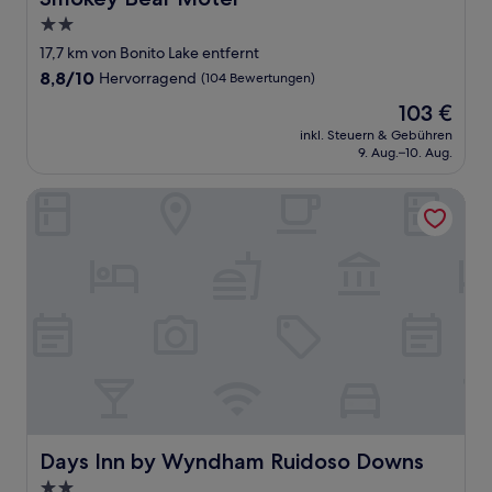
2.0-
Sterne-
17,7 km von Bonito Lake entfernt
Unterkunft
8.8
8,8/10
Hervorragend
(104 Bewertungen)
von
Der
103 €
10,
Preis
Hervorragend,
inkl. Steuern & Gebühren
beträgt
9. Aug.–10. Aug.
(104
103 €
Bewertungen)
Days Inn by Wyndham Ruidoso Downs
Days Inn by Wyndham Ruidoso Downs
Days Inn by Wyndham Ruidoso Downs
2.0-