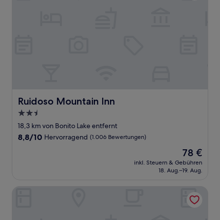
Ruidoso Mountain Inn
Ruidoso Mountain Inn
2.5-
Sterne-
18,3 km von Bonito Lake entfernt
Unterkunft
8.8
8,8/10
Hervorragend
(1.006 Bewertungen)
von
Der
78 €
10,
Preis
Hervorragend,
inkl. Steuern & Gebühren
beträgt
18. Aug.–19. Aug.
(1.006
78 €
Bewertungen)
Quality Inn Ruidoso