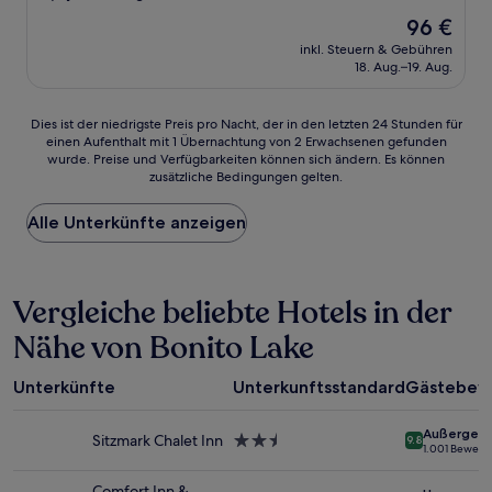
von
Der
96 €
10,
Preis
Sehr
inkl. Steuern & Gebühren
beträgt
18. Aug.–19. Aug.
gut,
96 €
(1.002
Bewertungen)
Dies
Dies ist der niedrigste Preis pro Nacht, der in den letzten 24 Stunden für
einen Aufenthalt mit 1 Übernachtung von 2 Erwachsenen gefunden
ist
wurde. Preise und Verfügbarkeiten können sich ändern. Es können
der
zusätzliche Bedingungen gelten.
niedrigste
Preis
Alle Unterkünfte anzeigen
pro
Nacht,
der
in
Vergleiche beliebte Hotels in der
den
letzten
Nähe von Bonito Lake
24 Stunden
für
einen
Unterkünfte
Unterkunftsstandard
Gästebew
Aufenthalt
mit
Außergewö
1 Übernachtung
Sitzmark Chalet Inn
2.5-
9.8
1.001 Bewert
von
Sterne-
2 Erwachsenen
Unterkunft
Comfort Inn &