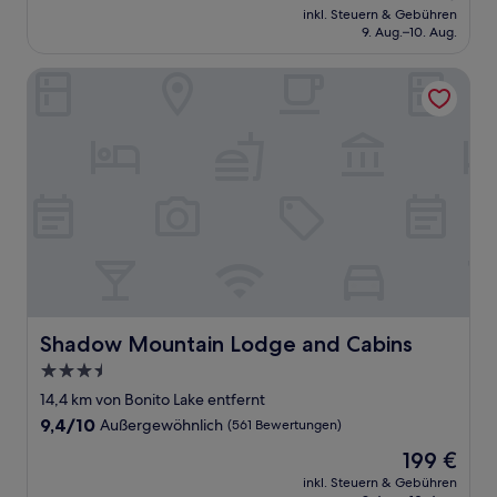
Preis
Gut,
inkl. Steuern & Gebühren
beträgt
9. Aug.–10. Aug.
(953
59 €
Bewertungen)
Shadow Mountain Lodge and Cabins
Shadow Mountain Lodge and Cabins
Shadow Mountain Lodge and Cabins
3.5-
Sterne-
14,4 km von Bonito Lake entfernt
Unterkunft
9.4
9,4/10
Außergewöhnlich
(561 Bewertungen)
von
Der
199 €
10,
Preis
Außergewöhnlich,
inkl. Steuern & Gebühren
beträgt