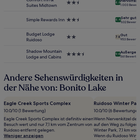
Hervorrag
gefunden
2.5-
8.6
Suites Midtown
1.003 Bewer
wurde.
Sterne-
Preise
Unterkunft
Sehr gut
und
Simple Rewards Inn
2.5-
8.4
632 Bewertu
Verfügbarkeiten
Sterne-
können
Unterkunft
Budget Lodge
Gut
sich
2.0-
7.8
Ruidoso
953 Bewertu
ändern.
Sterne-
Es
Unterkunft
Shadow Mountain
Außergewö
können
3.5-
9.4
Lodge and Cabins
561 Bewertu
zusätzliche
Sterne-
Bedingungen
Unterkunft
gelten.
Andere Sehenswürdigkeiten in
der Nähe von: Bonito Lake
Eagle Creek Sports Complex
Ruidoso Winter Par
10.0/10 (1 Bewertung)
10.0/10 (6 Bewertungen
Eagle Creek Sports Complex ist definitiv einen
Wenn Nervenkitzel dein
Besuch wert und nur 7,1 km vom Zentrum von
auf den Weg zu folgend
Ruidoso entfernt gelegen.
Winter Park, 7,1 km von
Weniger anzeigen
Wenn du Ruidoso Winter 