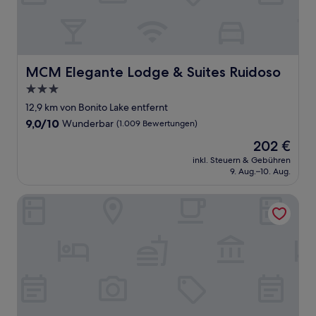
MCM Elegante Lodge & Suites Ruidoso
MCM Elegante Lodge & Suites Ruidoso
3.0-
Sterne-
12,9 km von Bonito Lake entfernt
Unterkunft
9.0
9,0/10
Wunderbar
(1.009 Bewertungen)
von
Der
202 €
10,
Preis
Wunderbar,
inkl. Steuern & Gebühren
beträgt
9. Aug.–10. Aug.
(1.009
202 €
Bewertungen)
Elevate Hotel at Sierra Blanca