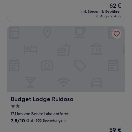
von
Der
62 €
10,
Preis
Sehr
inkl. Steuern & Gebühren
beträgt
18. Aug.–19. Aug.
gut,
62 €
(632
Bewertungen)
Budget Lodge Ruidoso
Budget Lodge Ruidoso
Budget Lodge Ruidoso
2.0-
Sterne-
17,1 km von Bonito Lake entfernt
Unterkunft
7.8
7,8/10
Gut
(953 Bewertungen)
von
Der
59 €
10,