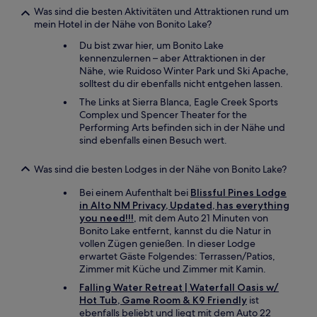
Was sind die besten Aktivitäten und Attraktionen rund um
mein Hotel in der Nähe von Bonito Lake?
Du bist zwar hier, um Bonito Lake
kennenzulernen – aber Attraktionen in der
Nähe, wie Ruidoso Winter Park und Ski Apache,
solltest du dir ebenfalls nicht entgehen lassen.
The Links at Sierra Blanca, Eagle Creek Sports
Complex und Spencer Theater for the
Performing Arts befinden sich in der Nähe und
sind ebenfalls einen Besuch wert.
Was sind die besten Lodges in der Nähe von Bonito Lake?
Bei einem Aufenthalt bei
Blissful Pines Lodge
in Alto NM Privacy, Updated, has everything
you need!!!
, mit dem Auto 21 Minuten von
Bonito Lake entfernt, kannst du die Natur in
vollen Zügen genießen. In dieser Lodge
erwartet Gäste Folgendes: Terrassen/Patios,
Zimmer mit Küche und Zimmer mit Kamin.
Falling Water Retreat | Waterfall Oasis w/
Hot Tub, Game Room & K9 Friendly
ist
ebenfalls beliebt und liegt mit dem Auto 22