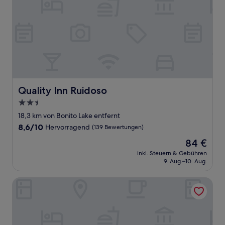
Quality Inn Ruidoso
Quality Inn Ruidoso
2.5-
Sterne-
18,3 km von Bonito Lake entfernt
Unterkunft
8.6
8,6/10
Hervorragend
(139 Bewertungen)
von
Der
84 €
10,
Preis
Hervorragend,
inkl. Steuern & Gebühren
beträgt
9. Aug.–10. Aug.
(139
84 €
Bewertungen)
High Country Lodge