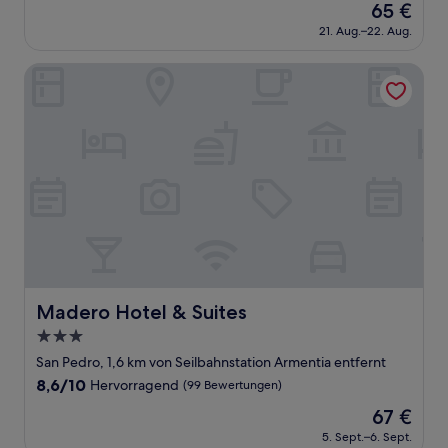
Der
65 €
10,
Preis
Hervorragend,
21. Aug.–22. Aug.
beträgt
(22
65 €
Bewertungen)
Madero Hotel & Suites
Madero Hotel & Suites
Madero Hotel & Suites
3.0-
Sterne-
San Pedro, 1,6 km von Seilbahnstation Armentia entfernt
Unterkunft
8.6
8,6/10
Hervorragend
(99 Bewertungen)
von
Der
67 €
10,
Preis
Hervorragend,
5. Sept.–6. Sept.