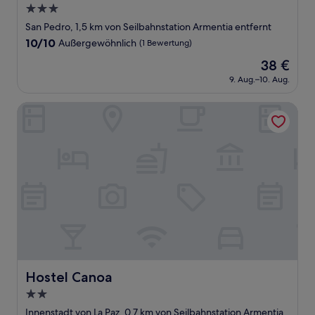
3.0-
Sterne-
San Pedro, 1,5 km von Seilbahnstation Armentia entfernt
Unterkunft
10.0
10/10
Außergewöhnlich
(1 Bewertung)
von
Der
38 €
10,
Preis
Außergewöhnlich,
9. Aug.–10. Aug.
beträgt
(1
38 €
Bewertung)
Hostel Canoa
Hostel Canoa
Hostel Canoa
2.0-
Sterne-
Innenstadt von La Paz, 0,7 km von Seilbahnstation Armentia