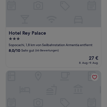
Hotel Rey Palace
Hotel Rey Palace
3.0-
Sterne-
Sopocachi, 1,8 km von Seilbahnstation Armentia entfernt
Unterkunft
8.0
8,0/10
Sehr gut
(66 Bewertungen)
von
Der
27 €
10,
Preis
Sehr
8. Aug.–9. Aug.
beträgt
gut,
27 €
(66
Hotel LP Columbus
Bewertungen)