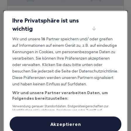
DREAM By Stannum Hotel
DREAM By Stannum Hotel
Ihre Privatsphäre ist uns
3.5-
Sterne-
San Pedro, 1,5 km von Seilbahnstation Armentia entfernt
wichtig
Unterkunft
9.6
9,6/10
Außergewöhnlich
(82 Bewertungen)
Wir und unsere
16
Partner speichern und/ oder greifen
von
Der
63 €
10,
auf Informationen auf einem Gerät zu, z.B. auf eindeutige
Preis
Außergewöhnlich,
24. Aug.–25. Aug.
Kennungen in Cookies, um personenbezogene Daten zu
beträgt
(82
verarbeiten. Sie können Ihre Präferenzen akzeptieren
63 €
Bewertungen)
Mitru Express
oder verwalten. Klicken Sie dazu bitte unten oder
besuchen Sie jederzeit die Seite der Datenschutzrichtlinie.
Diese Präferenzen werden unseren Partnern signalisiert
und haben keinen Einfluss auf Surfdaten.
Wir und unsere Partner verarbeiten Daten, um
Folgendes bereitzustellen:
Verwendung genauer Standortdaten. Endgeräteeigenschaften zur
Identifikation aktiv abfragen. Speichern von oder Zugriff auf
Informationen auf einem Endgerät. Personalisierte Werbung und
Inhalte, Messung von Werbeleistung und der Performance von Inhalten,
Zielgruppenforschung sowie Entwicklung und Verbesserung von
Akzeptieren
Angeboten.
Mitru Express