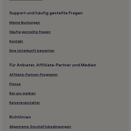
Macrodistrito Sur: Hotels
Support und häufig gestellte Fragen
Hotels nahe Gruta de San Pedro
Hotels nahe Estadio Hernando Siles
Meine Buchungen
Hotels nahe Casa de la Cultura Franz Tamayo
Häufig gestellte Fragen
San Pedro: Hotels
Kontakt
Ancoamaya Hotels
Eine Unterkunft bewerten
Provinz Nor Yungas: Hotels
Für Anbieter, Affliliate-Partner und Medien
Hotels nahe Catedral Metropolitana Nuestra Señora de La
Paz
Affiliate-Partner-Programm
Provinz Sud Yungas: Hotels
Presse
Hotels nahe Parque del Montículo
Bei uns werben
Sorata Hotels
Reiseveranstalter
Hotels nahe Multicine Unterhaltungszentrum
Hotels nahe Mirador Laikakota
Richtlinien
Hotels nahe Casa Günther
Allgemeine Geschäftsbedingungen