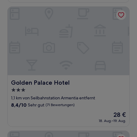
beträgt
(99
67 €
Bewertungen)
Golden Palace Hotel
Golden Palace Hotel
Golden Palace Hotel
3.0-
Sterne-
1,1 km von Seilbahnstation Armentia entfernt
Unterkunft
8.4
8,4/10
Sehr gut
(71 Bewertungen)
von
Der
28 €
10,
Preis
Sehr
18. Aug.–19. Aug.
beträgt
gut,
28 €
(71
Casa Fusión