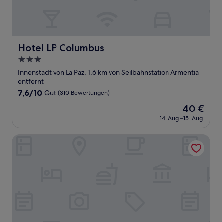
Hotel LP Columbus
Hotel LP Columbus
3.0-
Sterne-
Innenstadt von La Paz, 1,6 km von Seilbahnstation Armentia
Unterkunft
entfernt
7.6
7,6/10
Gut
(310 Bewertungen)
von
Der
40 €
10,
Preis
Gut,
14. Aug.–15. Aug.
beträgt
(310
40 €
Bewertungen)
Elegance Hotel