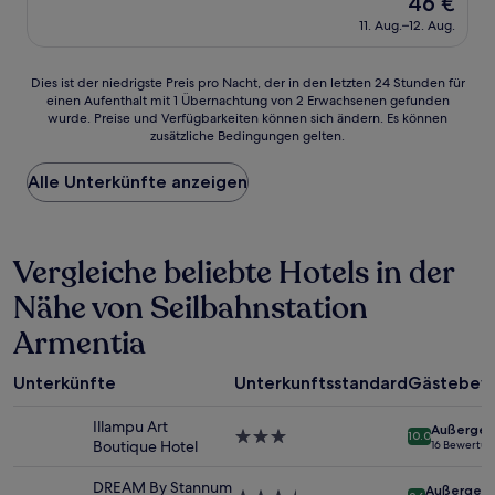
46 €
10,
Preis
Wunderbar,
11. Aug.–12. Aug.
beträgt
(236
46 €
Bewertungen)
Dies
Dies ist der niedrigste Preis pro Nacht, der in den letzten 24 Stunden für
einen Aufenthalt mit 1 Übernachtung von 2 Erwachsenen gefunden
ist
wurde. Preise und Verfügbarkeiten können sich ändern. Es können
der
zusätzliche Bedingungen gelten.
niedrigste
Preis
Alle Unterkünfte anzeigen
pro
Nacht,
der
in
Vergleiche beliebte Hotels in der
den
letzten
Nähe von Seilbahnstation
24 Stunden
für
Armentia
einen
Aufenthalt
mit
Unterkünfte
Unterkunftsstandard
Gästebew
1 Übernachtung
von
Illampu Art
Außergew
3.0-
10.0
2 Erwachsenen
Boutique Hotel
16 Bewertu
Sterne-
gefunden
Unterkunft
wurde.
DREAM By Stannum
Außergewö