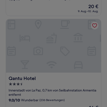
von
Der
20 €
10,
Preis
Außergewöhnlich,
9. Aug.–10. Aug.
beträgt
(7
20 €
Bewertungen)
Qantu Hotel
Qantu Hotel
Qantu Hotel
3.5-
Sterne-
Innenstadt von La Paz, 0,7 km von Seilbahnstation Armentia
Unterkunft
entfernt
9.0
9,0/10
Wunderbar
(236 Bewertungen)
von
Der