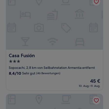
Bewertungen)
Casa Fusión
Casa Fusión
3.0-
Sterne-
Sopocachi, 2,8 km von Seilbahnstation Armentia entfernt
Unterkunft
8.4
8,4/10
Sehr gut
(46 Bewertungen)
von
Der
45 €
10,
Preis
Sehr
10. Aug.–11. Aug.
beträgt
gut,
45 €
(46
Hotel Sagarnaga
Bewertungen)