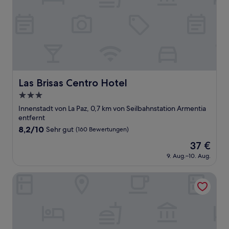
Las Brisas Centro Hotel
Las Brisas Centro Hotel
3.0-
Sterne-
Innenstadt von La Paz, 0,7 km von Seilbahnstation Armentia
Unterkunft
entfernt
8.2
8,2/10
Sehr gut
(160 Bewertungen)
von
Der
37 €
10,
Preis
Sehr
9. Aug.–10. Aug.
beträgt
gut,
37 €
(160
Hotel Rey Palace
Bewertungen)