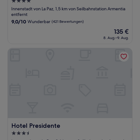
4.0-
Sterne-
Innenstadt von La Paz, 1,5 km von Seilbahnstation Armentia
Unterkunft
entfernt
9.0
9,0/10
Wunderbar
(421 Bewertungen)
von
Der
135 €
10,
Preis
Wunderbar,
8. Aug.–9. Aug.
beträgt
(421
135 €
Bewertungen)
Hotel Presidente
Hotel Presidente
Hotel Presidente
3.5-