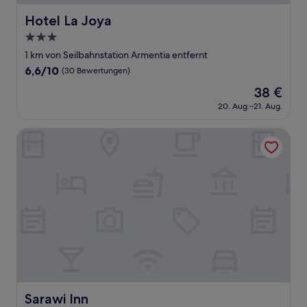
Hotel La Joya
Hotel La Joya
3.0-
Sterne-
1 km von Seilbahnstation Armentia entfernt
Unterkunft
6.6
6,6/10
(30 Bewertungen)
von
Der
38 €
10,
Preis
(30
20. Aug.–21. Aug.
beträgt
Bewertungen)
38 €
Sarawi Inn
Sarawi Inn
Sarawi Inn