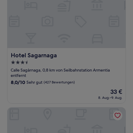
Hotel Sagarnaga
Hotel Sagarnaga
3.5-
Sterne-
Calle Sagàrnaga, 0,8 km von Seilbahnstation Armentia
Unterkunft
entfernt
8.0
8,0/10
Sehr gut
(427 Bewertungen)
von
Der
33 €
10,
Preis
Sehr
8. Aug.–9. Aug.
beträgt
gut,
33 €
(427
Las Brisas Centro Hotel
Bewertungen)