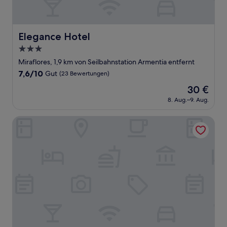
Elegance Hotel
Elegance Hotel
3.0-
Sterne-
Miraflores, 1,9 km von Seilbahnstation Armentia entfernt
Unterkunft
7.6
7,6/10
Gut
(23 Bewertungen)
von
Der
30 €
10,
Preis
Gut,
8. Aug.–9. Aug.
beträgt
(23
30 €
Bewertungen)
Hotel La Joya