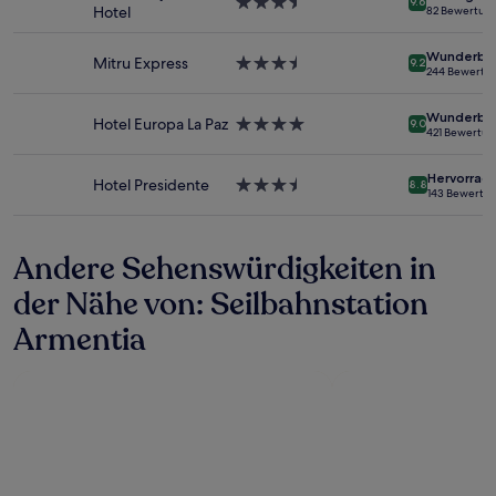
3.5-
9.6
Preise
Hotel
82 Bewertun
Sterne-
und
Unterkunft
Verfügbarkeiten
Wunderba
Mitru Express
3.5-
können
9.2
244 Bewertu
Sterne-
sich
Unterkunft
ändern.
Wunderba
Hotel Europa La Paz
4.0-
Es
9.0
421 Bewertu
Sterne-
können
Unterkunft
zusätzliche
Hervorrag
Bedingungen
Hotel Presidente
3.5-
8.8
143 Bewertu
gelten.
Sterne-
Unterkunft
Andere Sehenswürdigkeiten in
der Nähe von: Seilbahnstation
Armentia