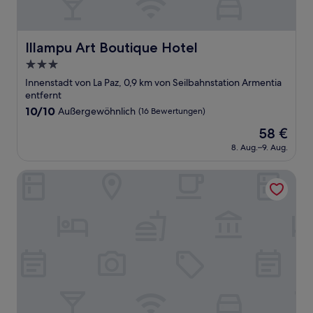
Illampu Art Boutique Hotel
Illampu Art Boutique Hotel
3.0-
Sterne-
Innenstadt von La Paz, 0,9 km von Seilbahnstation Armentia
Unterkunft
entfernt
10.0
10/10
Außergewöhnlich
(16 Bewertungen)
von
Der
58 €
10,
Preis
Außergewöhnlich,
8. Aug.–9. Aug.
beträgt
(16
58 €
Bewertungen)
DREAM By Stannum Hotel