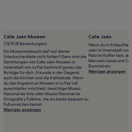
Foto von Gallop Around The Globe
Foto
Öffentliches
Foto
Calle Jaén Museen
Calle Jaén
von
7.0/10 (8 Bewertungen)
Wenn du in Einkaufslaun
Gallop
Jaén in Innenstadt von
Ein Museumsbesuch darf auf deiner
Around
Platz im Koffer hast, l
Urlaubscheckliste nicht fehlen? Dann sind die
The
Mercado Lanza und Cal
Sammlungen von Calle Jaén Museen in
Globe
Bummel ein.
Innenstadt von La Paz bestimmt genau das
Weniger anzeigen
Richtige für dich. Erkunde in der Gegend
auch die Kirchen und die Kathedrale. Wenn
du das Angebot an Museen in La Paz voll
ausschöpfen möchtest, besichtige Museo
Nacional de Arte oder Museo Nacional de
Etnografía y Folklore, die du beide bequem zu
Fuß erreichen kannst.
Weniger anzeigen