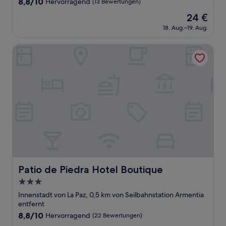
8.8
8,8/10
Hervorragend
(13 Bewertungen)
von
Der
24 €
10,
Preis
Hervorragend,
18. Aug.–19. Aug.
beträgt
(13
24 €
Bewertungen)
Patio de Piedra Hotel Boutique
Patio de Piedra Hotel Boutique
Patio de Piedra Hotel Boutique
3.0-
Sterne-
Innenstadt von La Paz, 0,5 km von Seilbahnstation Armentia
Unterkunft
entfernt
8.8
8,8/10
Hervorragend
(22 Bewertungen)
von