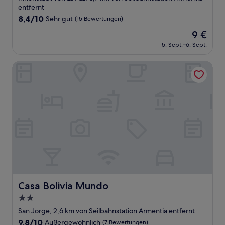
Unterkunft
entfernt
8.4
8,4/10
Sehr gut
(15 Bewertungen)
von
Der
9 €
10,
Preis
Sehr
5. Sept.–6. Sept.
beträgt
gut,
9 €
(15
Casa Bolivia Mundo
Bewertungen)
Casa Bolivia Mundo
Casa Bolivia Mundo
2.0-
Sterne-
San Jorge, 2,6 km von Seilbahnstation Armentia entfernt
Unterkunft
9.8
9,8/10
Außergewöhnlich
(7 Bewertungen)