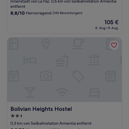
Sterne-
Innenstadt von La Paz, 0,6 km von Seilbahnstation Armentia
Unterkunft
entfernt
8.8
8,8/10
Hervorragend
(143 Bewertungen)
von
Der
105 €
10,
Preis
Hervorragend,
8. Aug.–9. Aug.
beträgt
(143
105 €
Bewertungen)
Bolivian Heights Hostel
Bolivian Heights Hostel
Bolivian Heights Hostel
2.5-
Sterne-
0,3 km von Seilbahnstation Armentia entfernt
Unterkunft