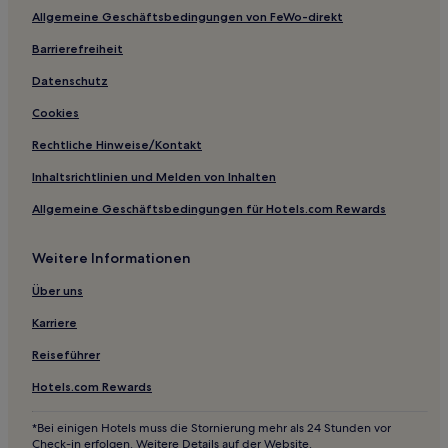
Villa Pabón: Hotels
Allgemeine Geschäftsbedingungen von FeWo-direkt
Hotels nahe Seilbahnstation Alto Obrajes
Barrierefreiheit
Hotels nahe Alcaldía Museum
Datenschutz
Hotels nahe Jardín Japonés
Cookies
Provinz Ingavi: Hotels
Rechtliche Hinweise/Kontakt
La Paz: Hotels
Inhaltsrichtlinien und Melden von Inhalten
Hotels nahe Plaza Monolito Bennett
Allgemeine Geschäftsbedingungen für Hotels.com Rewards
Hotels nahe Plaza San Francisco
Hotels nahe Seilbahnstation Central
Weitere Informationen
Palca: Hotels
Über uns
Ferienwohnungen in Calle Jaén
Karriere
Hostels in San Pedro
Reiseführer
Gasthäuser in La Paz
Hotels.com Rewards
Hostels in Copacabana
Hostels in Isla del Sol
*Bei einigen Hotels muss die Stornierung mehr als 24 Stunden vor
Check-in erfolgen. Weitere Details auf der Website.