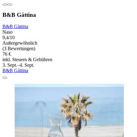
B&B Gàttina
B&B Gàttina
Naso
9,4/10
Außergewöhnlich
(3 Bewertungen)
76 €
inkl. Steuern & Gebühren
3. Sept.–4. Sept.
B&B Gàttina