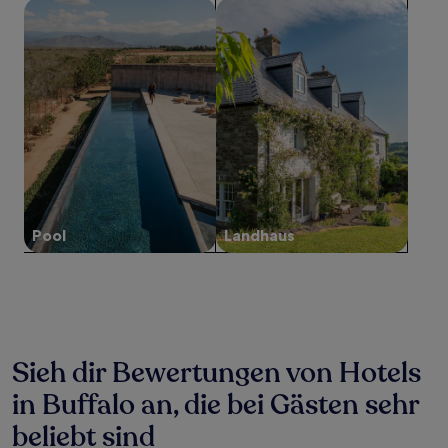
Suche nach Unterkünften mit Pool
Suche nach Landhäusern
mit
1 Übernachtung
von
2 Erwachsenen
gefunden
wurde.
Preise
und
Verfügbarkeiten
können
sich
ändern.
Es
Pool
Landhaus
können
zusätzliche
Bedingungen
gelten.
Sieh dir Bewertungen von Hotels
in Buffalo an, die bei Gästen sehr
beliebt sind