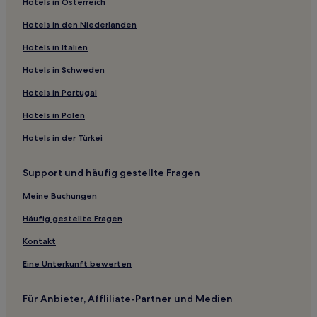
Hotels in Österreich
Günstige in Indiana
Hotels in den Niederlanden
Haustierfreundliche in Elkhart
Familien in Syracuse
Hotels in Italien
Günstige in Madison
Hotels in Schweden
Familien in Noblesville
Hotels in Portugal
Familien in Carmel
Hotels in Polen
Haustierfreundliche in Cloverdale
Hotels in der Türkei
Günstige in Marion
Support und häufig gestellte Fragen
Hotels mit Pool in Warsaw
Familien in Edinburgh
Meine Buchungen
Günstige in South Bend
Häufig gestellte Fragen
Hotels mit Fitnessbereich in Columbus
Kontakt
Hotels mit Pool in Columbus
Eine Unterkunft bewerten
Hotels mit Parkplatz in Michigan City
Für Anbieter, Affliliate-Partner und Medien
Hotels mit Pool in Fort Wayne