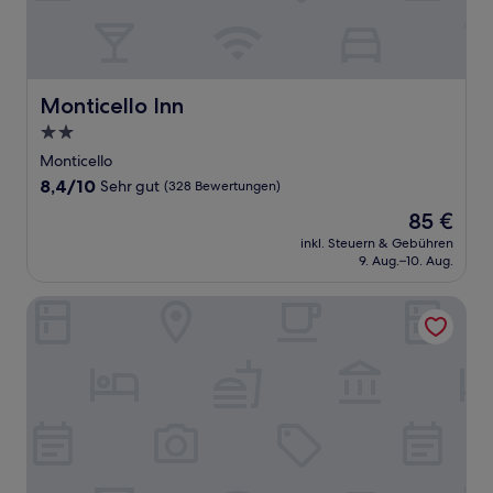
Monticello Inn
Monticello Inn
2.0-
Sterne-
Monticello
Unterkunft
8.4
8,4/10
Sehr gut
(328 Bewertungen)
von
Der
85 €
10,
Preis
Sehr
inkl. Steuern & Gebühren
beträgt
9. Aug.–10. Aug.
gut,
85 €
(328
Bewertungen)
Alexanders Landing