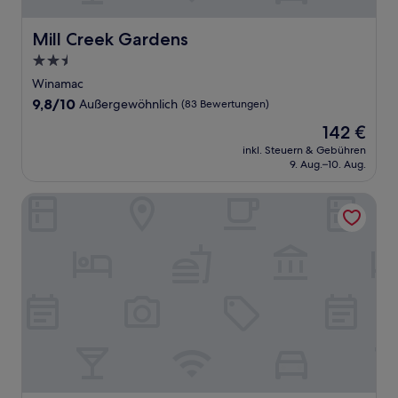
Mill Creek Gardens
Mill Creek Gardens
2.5-
Sterne-
Winamac
Unterkunft
9.8
9,8/10
Außergewöhnlich
(83 Bewertungen)
von
Der
142 €
10,
Preis
Außergewöhnlich,
inkl. Steuern & Gebühren
beträgt
9. Aug.–10. Aug.
(83
142 €
Bewertungen)
Indian Head Motel