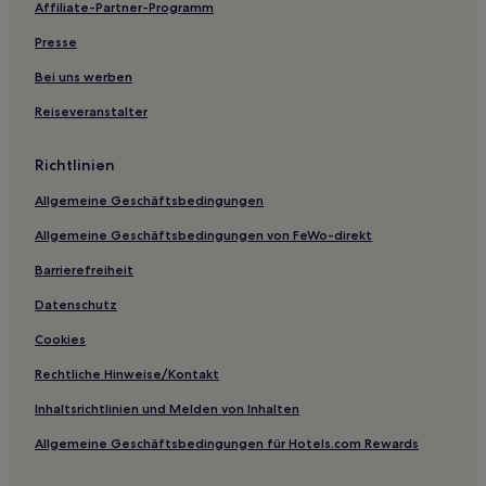
Affiliate-Partner-Programm
Haustierfreundliche in Terre Haute
Günstige in Terre Haute
Presse
Familien in Franklin
Bei uns werben
Familien in Indianapolis
Reiseveranstalter
Hotels mit Parkplatz in Indianapolis
Richtlinien
Hotels mit inbegriffenem Frühstück in Indianapolis
Allgemeine Geschäftsbedingungen
Haustierfreundliche in Seymour
Allgemeine Geschäftsbedingungen von FeWo-direkt
Günstige in Merrillville
Familien in Bloomington
Barrierefreiheit
Haustierfreundliche in Bloomington
Datenschutz
Günstige in Bloomington
Cookies
Hotels mit Parkplatz in Bloomington
Rechtliche Hinweise/Kontakt
Günstige in Muncie
Inhaltsrichtlinien und Melden von Inhalten
Familien in Clarksville
Allgemeine Geschäftsbedingungen für Hotels.com Rewards
Familien in Auburn