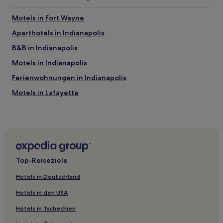
Motels in Fort Wayne
Aparthotels in Indianapolis
B&B in Indianapolis
Motels in Indianapolis
Ferienwohnungen in Indianapolis
Motels in Lafayette
Hotels mit inbegriffenem Frühstück in Valparaiso
Günstige in Valparaiso
Günstige in Jasper
Hotels mit Parkplatz in Jasper
Top-Reiseziele
Haustierfreundliche in Kokomo
Hotels in Deutschland
Günstige in Kokomo
Hotels in den USA
Familien in Shelbyville
Hotels in Tschechien
Hotels mit Parkplatz in Munster