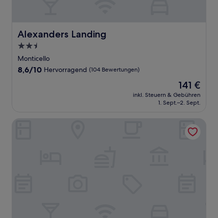
Alexanders Landing
Alexanders Landing
2.5-
Sterne-
Monticello
Unterkunft
8.6
8,6/10
Hervorragend
(104 Bewertungen)
von
Der
141 €
10,
Preis
Hervorragend,
inkl. Steuern & Gebühren
beträgt
1. Sept.–2. Sept.
(104
141 €
Bewertungen)
Mill Creek Gardens