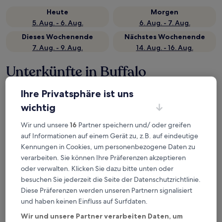
Heute
Morgen
5. Aug. - 6. Aug.
6. Aug. - 7. Aug.
Dieses Wochenende
Nächstes Wochenende
7. Aug. - 9. Aug.
14. Aug. - 16. Aug.
Unterkünfte in Buffalo
Die Unterkünfte werden auf der Grundlage echter
Ihre Privatsphäre ist uns
Reisebewertungen und der Beliebtheit bei Gästen ausgewählt,
wichtig
die eine Nacht in Buffalo auf Hotels.com gebucht haben. Diese
Hotels in Buffalo überzeugen stets in puncto Komfort, Lage und
Wir und unsere
16
Partner speichern und/ oder greifen
Erlebnis der Reisenden. Zuletzt aktualisiert am
5. August 2026
.
Weniger
auf Informationen auf einem Gerät zu, z.B. auf eindeutige
Kennungen in Cookies, um personenbezogene Daten zu
Best Western Plus Brandywine Inn & Suites
verarbeiten. Sie können Ihre Präferenzen akzeptieren
oder verwalten. Klicken Sie dazu bitte unten oder
besuchen Sie jederzeit die Seite der Datenschutzrichtlinie.
Diese Präferenzen werden unseren Partnern signalisiert
und haben keinen Einfluss auf Surfdaten.
Wir und unsere Partner verarbeiten Daten, um