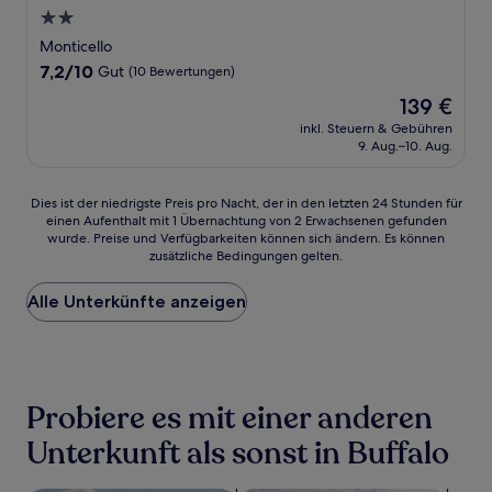
2.0-
Sterne-
Monticello
Unterkunft
7.2
7,2/10
Gut
(10 Bewertungen)
von
Der
139 €
10,
Preis
Gut,
inkl. Steuern & Gebühren
beträgt
9. Aug.–10. Aug.
(10
139 €
Bewertungen)
Dies
Dies ist der niedrigste Preis pro Nacht, der in den letzten 24 Stunden für
einen Aufenthalt mit 1 Übernachtung von 2 Erwachsenen gefunden
ist
wurde. Preise und Verfügbarkeiten können sich ändern. Es können
der
zusätzliche Bedingungen gelten.
niedrigste
Preis
Alle Unterkünfte anzeigen
pro
Nacht,
der
in
den
letzten
Probiere es mit einer anderen
24 Stunden
für
Unterkunft als sonst in Buffalo
einen
Aufenthalt