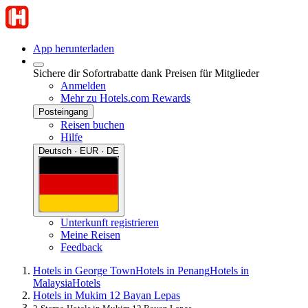
App herunterladen
Sichere dir Sofortrabatte dank Preisen für Mitglieder
Anmelden
Mehr zu Hotels.com Rewards
Posteingang
Reisen buchen
Hilfe
Deutsch · EUR · DE
Unterkunft registrieren
Meine Reisen
Feedback
Hotels in George Town
Hotels in Penang
Hotels in
Malaysia
Hotels
Hotels in Mukim 12 Bayan Lepas