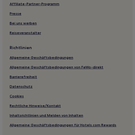
Affiliate-Partner-Programm
Shatang Hotels
Yulin Hotels
Presse
Hotels nahe Yulin International Convention and Exhibition
Bei uns werben
Center
Reiseveranstalter
Genzhu Hotels
Chetian Hotels
Richtlinien
Mengshan Hotels
Allgemeine Geschäftsbedingungen
Fusui Hotels
Allgemeine Geschäftsbedingungen von FeWo-direkt
Xiangzhou Hotels
Barrierefreiheit
Hotels nahe Feige-Pavillon von Guiping
Datenschutz
Gasthöfe in Guilin
Cookies
Hotel-Resorts in Guilin
Rechtliche Hinweise/Kontakt
Hostels in Guilin
Inhaltsrichtlinien und Melden von Inhalten
Gasthäuser in Yangshuo
Allgemeine Geschäftsbedingungen für Hotels.com Rewards
Hostels in Yangshuo