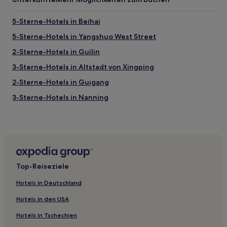
5-Sterne-Hotels in Beihai
5-Sterne-Hotels in Yangshuo West Street
2-Sterne-Hotels in Guilin
3-Sterne-Hotels in Altstadt von Xingping
2-Sterne-Hotels in Guigang
3-Sterne-Hotels in Nanning
4-Sterne-Hotels in Nanning
2-Sterne-Hotels in Hechi
Kreis Pingnan Hotels
Bezirk Qinbei: Hotels
Top-Reiseziele
Guangxi: Hotels
Hotels in Deutschland
Hotels nahe Jiuling See
Hotels in den USA
Mashan Hotels
Hotels in Tschechien
Hotels nahe Wanda Plaza Liuzhou Liunan