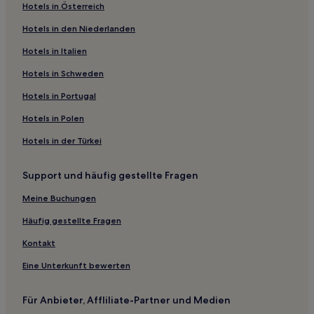
Hotels in Österreich
Shangyao Hotels
Hotels in den Niederlanden
Jinling Hotels
Guiping Hotels
Hotels in Italien
Bobai Hotels
Hotels in Schweden
Bezirk Yufeng: Hotels
Hotels in Portugal
Xi Xiang Tang: Hotels
Hotels in Polen
High-Tech Industrial Development Zone Hotels
Hotels in der Türkei
Wuming Hotels
Support und häufig gestellte Fragen
Hotels nahe Jintian-Dorf von Guiping
Bezirk Gangnan: Hotels
Meine Buchungen
Hotels nahe Ostsee von Guigang
Häufig gestellte Fragen
Luchuan Hotels
Kontakt
Tanluo Hotels
Eine Unterkunft bewerten
Bezirk Gangbei: Hotels
Für Anbieter, Affliliate-Partner und Medien
Gangcheng Hotels