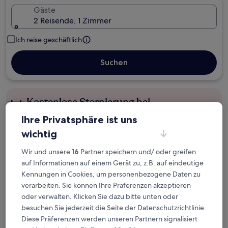
Gäste
2 Reisende, 1 Zimmer
Ich reise geschäftlich
Suchen
Kostenlose Stornierung bei
Planänderungen
Ihre Privatsphäre ist uns
wichtig
Verdiene Prämien für jede
wahrgenommene Übernachtung
Wir und unsere
16
Partner speichern und/ oder greifen
auf Informationen auf einem Gerät zu, z.B. auf eindeutige
Kennungen in Cookies, um personenbezogene Daten zu
Mehr sparen mit Preisen für Mitglieder
verarbeiten. Sie können Ihre Präferenzen akzeptieren
oder verwalten. Klicken Sie dazu bitte unten oder
besuchen Sie jederzeit die Seite der Datenschutzrichtlinie.
Überprüfe die Preise für diese Daten
Diese Präferenzen werden unseren Partnern signalisiert