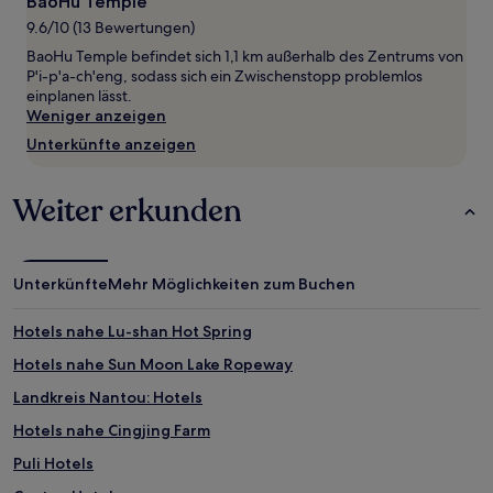
BaoHu Temple
von
9.6/10 (13 Bewertungen)
2 Erwachsenen
gefunden
BaoHu Temple befindet sich 1,1 km außerhalb des Zentrums von
wurde.
P'i-p'a-ch'eng, sodass sich ein Zwischenstopp problemlos
Preise
einplanen lässt.
und
Weniger anzeigen
Verfügbarkeiten
Unterkünfte anzeigen
können
sich
ändern.
Weiter erkunden
Es
können
zusätzliche
Bedingungen
Unterkünfte
Mehr Möglichkeiten zum Buchen
gelten.
Hotels nahe Lu-shan Hot Spring
Hotels nahe Sun Moon Lake Ropeway
Landkreis Nantou: Hotels
Hotels nahe Cingjing Farm
Puli Hotels