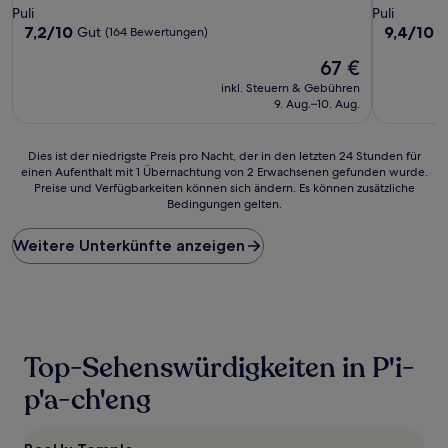
Sterne-
Sterne-
Puli
Puli
Unterkunft
Unterkunf
7.2
9.4
7,2/10
9,4/10
Gut
A
(164 Bewertungen)
von
von
Der
67 €
10,
10,
Preis
Gut,
Außergewö
inkl. Steuern & Gebühren
beträgt
(164
(6
9. Aug.–10. Aug.
67 €
Bewertungen)
Bewertun
Dies
Dies ist der niedrigste Preis pro Nacht, der in den letzten 24 Stunden für
einen Aufenthalt mit 1 Übernachtung von 2 Erwachsenen gefunden wurde.
ist
Preise und Verfügbarkeiten können sich ändern. Es können zusätzliche
der
Bedingungen gelten.
niedrigste
Preis
Weitere Unterkünfte anzeigen
pro
Nacht,
der
in
den
letzten
24 Stunden
Top-Sehenswürdigkeiten in P'i-
für
einen
p'a-ch'eng
Aufenthalt
mit
1 Übernachtung