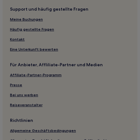
B&B in Talintsun
Support und häufig gestellte Fragen
Gasthäuser in Lugu
Meine Buchungen
B&B in Lugu
Hotels mit inbegriffenem Frühstück in Yuchi
Häufig gestellte Fragen
Günstige in Landkreis Nantou
Kontakt
Familien in Landkreis Nantou
Eine Unterkunft bewerten
Familien in Puli
Für Anbieter, Affliliate-Partner und Medien
Hotels mit inbegriffenem Frühstück in Lugu
Affiliate-Partner-Programm
Hotels mit Parkplatz in Jiji
Presse
Bei uns werben
Reiseveranstalter
Richtlinien
Allgemeine Geschäftsbedingungen