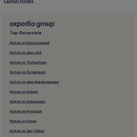
Caotun Hotels
Hotels nahe Meihe Park
Hotels nahe Heiße Quellen von Dongpu
Hotels nahe Zhushan Sonnenaufgangs-Aussichtsplattform
Top-Reiseziele
Yuchi Hotels
Hotels in Deutschland
Hotels nahe Huzi Shan
Hotels in den USA
3-Sterne-Hotels in Ren’ai
Hotels in Tschechien
B&B in Puli
Hotels in Österreich
Gasthäuser in Puli
Hotels in den Niederlanden
Gasthäuser in Jiji
Hotels in Italien
B&B in Jiji
B&B in Ren’ai
Hotels in Schweden
Gasthäuser in Shuili
Hotels in Portugal
Hostels in Yuchi
Hotels in Polen
Gasthäuser in Yuchi
Hotels in der Türkei