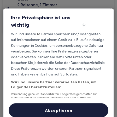
2 Reisende, 1 Zimmer
Ich reise geschäftlich
Ihre Privatsphäre ist uns
wichtig
Suchen
Wir und unsere
16
Partner speichern und/ oder greifen
auf Informationen auf einem Gerät zu, z.B. auf eindeutige
Kostenlose Stornierung bei
Kennungen in Cookies, um personenbezogene Daten zu
verarbeiten. Sie können Ihre Präferenzen akzeptieren
Planänderungen
oder verwalten. Klicken Sie dazu bitte unten oder
besuchen Sie jederzeit die Seite der Datenschutzrichtlinie.
Verdiene Prämien für jede
Diese Präferenzen werden unseren Partnern signalisiert
wahrgenommene Übernachtung
und haben keinen Einfluss auf Surfdaten.
Wir und unsere Partner verarbeiten Daten, um
Mehr sparen mit Preisen für Mitglieder
Folgendes bereitzustellen:
Verwendung genauer Standortdaten. Endgeräteeigenschaften zur
Identifikation aktiv abfragen. Speichern von oder Zugriff auf
Informationen auf einem Endgerät. Personalisierte Werbung und
Inhalte, Messung von Werbeleistung und der Performance von Inhalten,
Überprüfe die Preise für diese Daten
Zielgruppenforschung sowie Entwicklung und Verbesserung von
Akzeptieren
Angeboten.