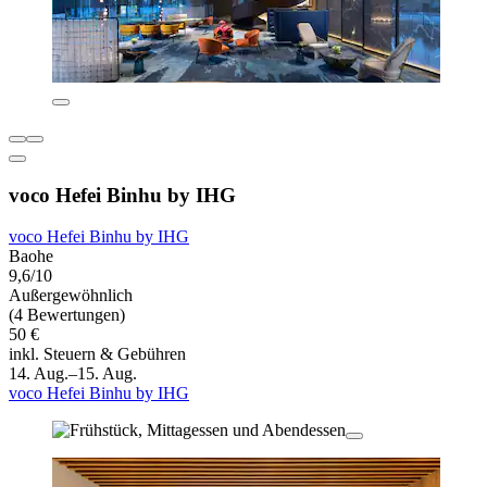
voco Hefei Binhu by IHG
voco Hefei Binhu by IHG
Baohe
9,6/10
Außergewöhnlich
(4 Bewertungen)
50 €
inkl. Steuern & Gebühren
14. Aug.–15. Aug.
voco Hefei Binhu by IHG