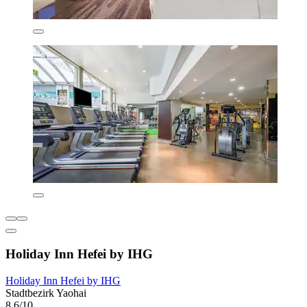
Holiday Inn Hefei by IHG
Holiday Inn Hefei by IHG
Stadtbezirk Yaohai
8,6/10