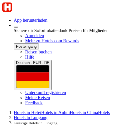
App herunterladen
Sichere dir Sofortrabatte dank Preisen für Mitglieder
Anmelden
Mehr zu Hotels.com Rewards
Posteingang
Reisen buchen
Hilfe
Deutsch · EUR · DE
Unterkunft registrieren
Meine Reisen
Feedback
Hotels in Hefei
Hotels in Anhui
Hotels in China
Hotels
Hotels in Luogang
Günstige Hotels in Luogang