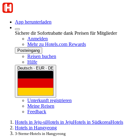
App herunterladen
Sichere dir Sofortrabatte dank Preisen für Mitglieder
Anmelden
Mehr zu Hotels.com Rewards
Posteingang
Reisen buchen
Hilfe
Deutsch · EUR · DE
Unterkunft registrieren
Meine Reisen
Feedback
Hotels in Jeju-si
Hotels in Jeju
Hotels in Südkorea
Hotels
Hotels in Hangyeong
3-Sterne-Hotels in Hangyeong