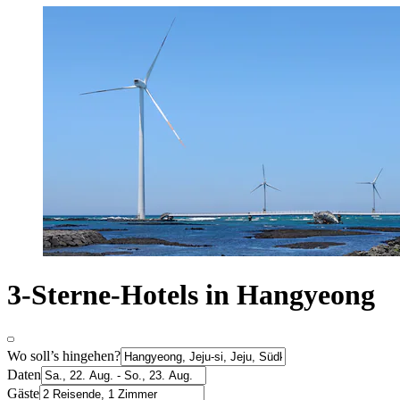
3-Sterne-Hotels in Hangyeong
Wo soll’s hingehen?
Daten
Gäste