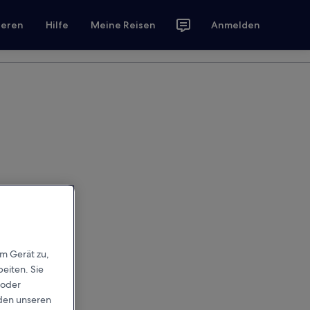
ieren
Hilfe
Meine Reisen
Anmelden
em Gerät zu,
eiten. Sie
 oder
rden unseren