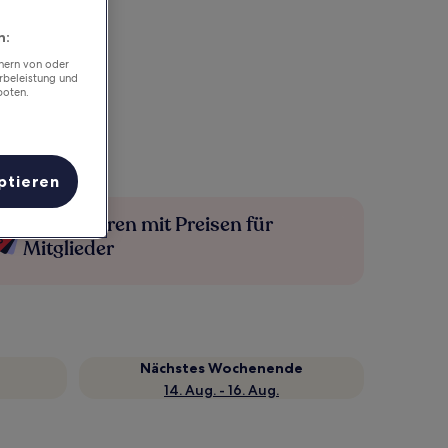
n:
chern von oder
rbeleistung und
boten.
ptieren
Mehr sparen mit Preisen für
Mitglieder
Nächstes Wochenende
14. Aug. - 16. Aug.