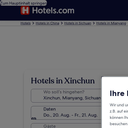
Zum Hauptinhalt springen
Hotels
Hotels in China
Hotels in Sichuan
Hotels in Mianyang
Hotels in Xinchun
Ihre
Wo soll’s hingehen?
Wir und u
Daten
z.B. auf 
Do., 20. Aug. - Fr., 21. Aug.
können Ihr
besuchen S
Gäste