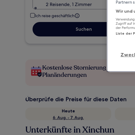
Partnern s
2 Reisende, 1 Zimmer
Wir und 
Ich reise geschäftlich
Verwendung g
Zugriff auf 
der Perform
Suchen
Liste der 
Zwec
Kostenlose Stornierung bei
Planänderungen
Überprüfe die Preise für diese Daten
Heute
6. Aug. - 7. Aug.
Unterkünfte in Xinchun