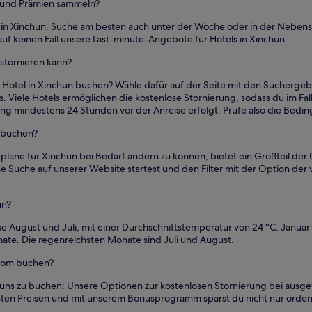
n und Prämien sammeln?
s in Xinchun. Suche am besten auch unter der Woche oder in der Nebe
auf keinen Fall unsere Last-minute-Angebote für Hotels in Xinchun.
 stornieren kann?
 Hotel in Xinchun buchen? Wähle dafür auf der Seite mit den Suchergeb
s. Viele Hotels ermöglichen die kostenlose Stornierung, sodass du im Fall
ierung mindestens 24 Stunden vor der Anreise erfolgt. Prüfe also die Be
e buchen?
pläne für Xinchun bei Bedarf ändern zu können, bietet ein Großteil der
 Suche auf unserer Website startest und den Filter mit der Option der 
un?
 August und Juli, mit einer Durchschnittstemperatur von 24 °C. Januar
ate. Die regenreichsten Monate sind Juli und August.
.com buchen?
 uns zu buchen: Unsere Optionen zur kostenlosen Stornierung bei ausgewä
igsten Preisen und mit unserem Bonusprogramm sparst du nicht nur orden