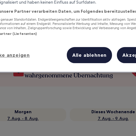
ignalisiert und haben keinen Einfluss auf Surfdaten.
unsere Partner verarbeiten Daten, um Folgendes bereitzustelle
enauer Standortdaten. Endgeräteeigenschaften zur Identifikation aktiv abfragen. Spei
Informationen auf einem Endgerät. Personalisierte Werbung und Inhalte, Messung von We
ance von Inhalten, Zielgruppenforschung sowie Entwicklung und Verbesserung von Ange
Partner (Lieferanten)
ke anzeigen
Alle ablehnen
Akze
Verdiene Prämien für jede
wahrgenommene Übernachtung
Morgen
Dieses Wochenende
7. Aug. - 8. Aug.
7. Aug. - 9. Aug.