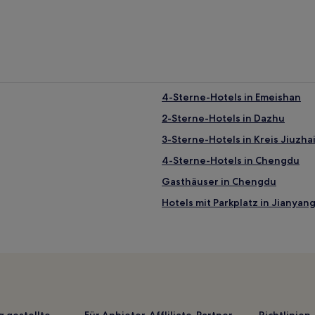
4-Sterne-Hotels in Emeishan
2-Sterne-Hotels in Dazhu
3-Sterne-Hotels in Kreis Jiuzha
4-Sterne-Hotels in Chengdu
Gasthäuser in Chengdu
Hotels mit Parkplatz in Jianyan
Business in Sichuan
Hotels mit Parkplatz in Bazhong
Hotels mit Parkplatz in Kreis Ji
Günstige in Guangyuan
Familien in Emeishan