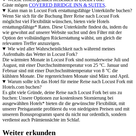
Gäste mögen
COVERED BRIDGE INN & SUITES
.
Kann man in Locust Fork erstattungsfähige Unterkünfte buchen?
Wenn Sie sich für die Buchung Ihrer Reise nach Locust Fork
möglichst viel Flexibilität wünschen, bieten viele Hotels
erstattungsfähige* Raten. Diese Unterkünfte findest du, indem du
wie gewohnt auf unserer Website suchst und den Filter mit der
Option der vollständigen Rückerstattung wählst, um gleich die
relevanten Treffer anzuzeigen.
Wie wird aller Wahrscheinlichkeit nach während meines
Aufenthalts das Wetter in Locust Fork?
Die wärmsten Monate in Locust Fork sind normalerweise Juli und
August, mit einer Durchschnittstemperatur von 25 °C. Januar und
Februar sind mit einer Durchschnittstemperatur von 8 °C die
kühlsten Monate. Die regenreichsten Monate sind März und April.
Warum sollte ich das Hotel für meine Reise nach Locust Fork mit
Hotels.com buchen?
Es gibt viele Gründe, deine Reise nach Locust Fork bei uns zu
buchen: Unsere Optionen zur kostenlosen Stornierung bei
ausgewählten Hotels* bieten dir die gewünschte Flexibilität, mit
unserer Preisgarantie profitierst du von niedrigsten Preisen und mit
unserem Bonusprogramm sparst du nicht nur ordentlich, sondern
verdienst auch Prämiennächte im Schlaf.
Weiter erkunden