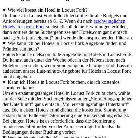
Wie viel kostet ein Hotel in Locust Fork?
Du findest in Locust Fork tolle Unterkünfte für alle Budgets und
Anforderungen bereits ab 61 €. Wenn du nach
erschwinglichen
Hotels in Locust Fork
suchst, die all deine Erwartungen erfüllen,
dann sortiere deine Suchergebnisse auf Hotels.com ganz einfach
nach „Preis (aufsteigend)" und wende die entsprechenden Filter an.
Wie kann ich bei Hotels in Locust Fork Angebote finden und
Prämien sammeln?
Entdecke auf Hotels.com tolle Angebote für Hotels in Locust Fork.
Du kannst auch unter der Woche oder in der Nebensaison nach
Hotelpreisen suchen, wenn Sonderangebote häufiger sind. Lass dir
außerdem unsere Last-minute-Angebote für Hotels in Locust Fork
nicht entgehen.
Kann ich Hotels in Locust Fork buchen, die ich kostenlos
stornieren kann?
Um ein erstattungsfähiges Hotel in Locust Fork zu buchen, wähle
auf der Seite mit den Suchergebnissen unter „Stornierungsoptionen
der Unterkunft" ganz einfach „Voll erstattungsfähige Unterkunft"
aus. Die meisten Hotels ermöglichen die kostenlose Stornierung,
sodass du im Falle einer Stornierung eine Rückerstattung erhältst.
Bei einigen Hotels ist es erforderlich, dass die Stornierung
mindestens 24 Stunden vor der Anreise erfolgt. Prüfe also die
Bedingungen deiner Buchung vorher.
Welche Hotels gefallen Reisenden in Locust Fork?