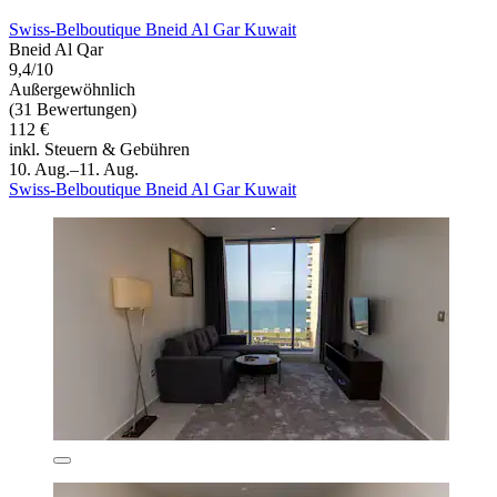
Swiss-Belboutique Bneid Al Gar Kuwait
Bneid Al Qar
9,4/10
Außergewöhnlich
(31 Bewertungen)
112 €
inkl. Steuern & Gebühren
10. Aug.–11. Aug.
Swiss-Belboutique Bneid Al Gar Kuwait