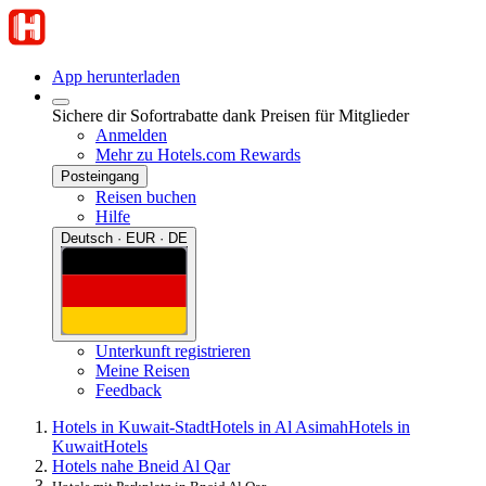
App herunterladen
Sichere dir Sofortrabatte dank Preisen für Mitglieder
Anmelden
Mehr zu Hotels.com Rewards
Posteingang
Reisen buchen
Hilfe
Deutsch · EUR · DE
Unterkunft registrieren
Meine Reisen
Feedback
Hotels in Kuwait-Stadt
Hotels in Al Asimah
Hotels in
Kuwait
Hotels
Hotels nahe Bneid Al Qar