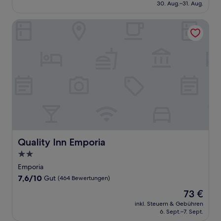
beträgt
30. Aug.–31. Aug.
(1.002
119 €
Bewertungen)
Quality Inn Emporia
Quality Inn Emporia
Quality Inn Emporia
2.0-
Sterne-
Emporia
Unterkunft
7.6
7,6/10
Gut
(464 Bewertungen)
von
Der
73 €
10,
Preis
Gut,
inkl. Steuern & Gebühren
beträgt
6. Sept.–7. Sept.
(464
73 €