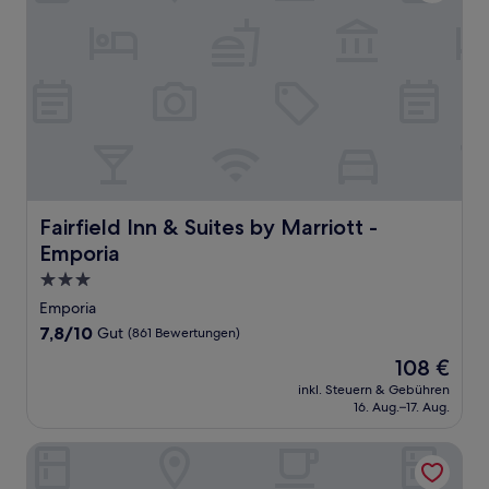
Fairfield Inn & Suites by Marriott - Emporia
Fairfield Inn & Suites by Marriott -
Emporia
3.0-
Sterne-
Emporia
Unterkunft
7.8
7,8/10
Gut
(861 Bewertungen)
von
Der
108 €
10,
Preis
Gut,
inkl. Steuern & Gebühren
beträgt
16. Aug.–17. Aug.
(861
108 €
Bewertungen)
Days Inn by Wyndham Emporia