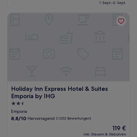
beträgt
1. Sept.–2. Sept.
(460
77 €
Bewertungen)
Holiday Inn Express Hotel & Suites Emporia by IHG
Holiday Inn Express Hotel & Suites Emporia by IHG
Holiday Inn Express Hotel & Suites
Emporia by IHG
2.5-
Sterne-
Emporia
Unterkunft
8.8
8,8/10
Hervorragend
(1.002 Bewertungen)
von
Der
119 €
10,
Preis
Hervorragend,
inkl. Steuern & Gebühren