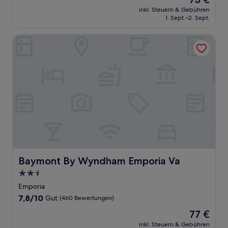
10,
Preis
Gut,
inkl. Steuern & Gebühren
beträgt
1. Sept.–2. Sept.
(1.002
73 €
Bewertungen)
Baymont By Wyndham Emporia Va
Baymont By Wyndham Emporia Va
Baymont By Wyndham Emporia Va
2.5-
Sterne-
Emporia
Unterkunft
7.8
7,8/10
Gut
(460 Bewertungen)
von
Der
77 €
10,
Preis
Gut,
inkl. Steuern & Gebühren