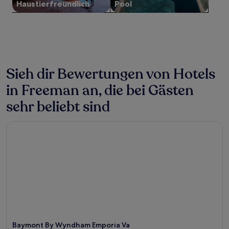
Haustier­freundlich
Pool
Bedingungen
gelten.
Sieh dir Bewertungen von Hotels
in Freeman an, die bei Gästen
sehr beliebt sind
Baymont By Wyndham Emporia Va
Baymont By Wyndham Emporia Va