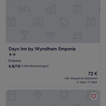
Days Inn by Wyndham Emporia
Days Inn by Wyndham Emporia
2.0-
Sterne-
Emporia
Unterkunft
6.8
6,8/10
(1.004 Bewertungen)
von
Der
72 €
10,
Preis
(1.004
inkl. Steuern & Gebühren
beträgt
6. Sept.–7. Sept.
Bewertungen)
72 €
Studios and Suites 4 Less Emporia