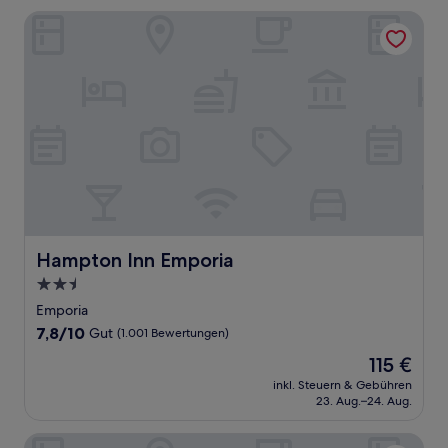
Hampton Inn Emporia
Hampton Inn Emporia
Hampton Inn Emporia
2.5-
Sterne-
Emporia
Unterkunft
7.8
7,8/10
Gut
(1.001 Bewertungen)
von
Der
115 €
10,
Preis
Gut,
inkl. Steuern & Gebühren
beträgt
23. Aug.–24. Aug.
(1.001
115 €
Bewertungen)
Relax Inn