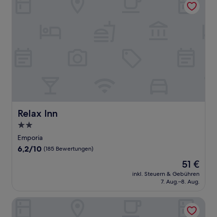
Relax Inn
Relax Inn
2.0-
Sterne-
Emporia
Unterkunft
6.2
6,2/10
(185 Bewertungen)
von
Der
51 €
10,
Preis
(185
inkl. Steuern & Gebühren
beträgt
7. Aug.–8. Aug.
Bewertungen)
51 €
Fairfield Inn & Suites by Marriott - Emporia