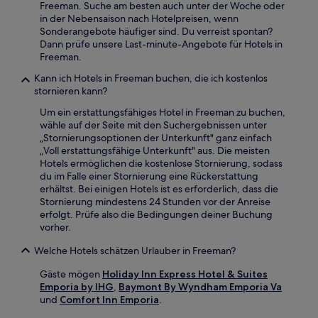
Freeman. Suche am besten auch unter der Woche oder
in der Nebensaison nach Hotelpreisen, wenn
Sonderangebote häufiger sind. Du verreist spontan?
Dann prüfe unsere Last-minute-Angebote für Hotels in
Freeman.
Kann ich Hotels in Freeman buchen, die ich kostenlos
stornieren kann?
Um ein erstattungsfähiges Hotel in Freeman zu buchen,
wähle auf der Seite mit den Suchergebnissen unter
„Stornierungsoptionen der Unterkunft" ganz einfach
„Voll erstattungsfähige Unterkunft" aus. Die meisten
Hotels ermöglichen die kostenlose Stornierung, sodass
du im Falle einer Stornierung eine Rückerstattung
erhältst. Bei einigen Hotels ist es erforderlich, dass die
Stornierung mindestens 24 Stunden vor der Anreise
erfolgt. Prüfe also die Bedingungen deiner Buchung
vorher.
Welche Hotels schätzen Urlauber in Freeman?
Gäste mögen
Holiday Inn Express Hotel & Suites
Emporia by IHG
,
Baymont By Wyndham Emporia Va
und
Comfort Inn Emporia
.