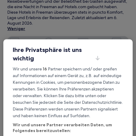
Reisebewertungen und der Beliebtheit bei Gästen ausgewählt,
die eine Nacht in Freeman auf Hotels.com gebucht haben.
Diese Hotels in Freeman überzeugen stets in puncto Komfort,
Lage und Erlebnis der Reisenden. Zuletzt aktualisiert am
6.
August 2026
.
Weniger
Comfort Inn Emporia
Ihre Privatsphäre ist uns
wichtig
Wir und unsere
16
Partner speichern und/ oder greifen
auf Informationen auf einem Gerät zu, z.B. auf eindeutige
Kennungen in Cookies, um personenbezogene Daten zu
verarbeiten. Sie können Ihre Präferenzen akzeptieren
oder verwalten. Klicken Sie dazu bitte unten oder
besuchen Sie jederzeit die Seite der Datenschutzrichtlinie.
Diese Präferenzen werden unseren Partnern signalisiert
Comfort Inn Emporia
Comfort Inn Emporia
und haben keinen Einfluss auf Surfdaten.
2.5-
Wir und unsere Partner verarbeiten Daten, um
Sterne-
Emporia
Folgendes bereitzustellen:
Unterkunft
8.6
8,6/10
Hervorragend
(1.004 Bewertungen)