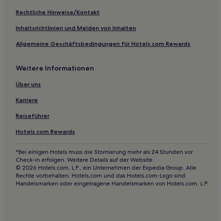
Haustierfreundliche in Crystal City
Rechtliche Hinweise/Kontakt
Günstige in Lynchburg
Inhaltsrichtlinien und Melden von Inhalten
Familien in Ashland
Allgemeine Geschäftsbedingungen für Hotels.com Rewards
Günstige in Harrisonburg
Weitere Informationen
Familien in Harrisonburg
Haustierfreundliche in Springfield
Über uns
Strand in Norfolk
Karriere
Luxus in Norfolk
Reiseführer
Günstige in Newport News
Hotels.com Rewards
Günstige in Danville
*Bei einigen Hotels muss die Stornierung mehr als 24 Stunden vor
Hotels mit inbegriffenem Frühstück in Covington
Check-in erfolgen. Weitere Details auf der Website.
© 2026 Hotels.com, L.P., ein Unternehmen der Expedia Group. Alle
Hotels mit Fitnessbereich in Covington
Rechte vorbehalten. Hotels.com und das Hotels.com-Logo sind
Handelsmarken oder eingetragene Handelsmarken von Hotels.com, L.P.
Business in Covington
Lgbtqia-Freundliche in Alexandria
Hotels mit inbegriffenem Frühstück in Alexandria