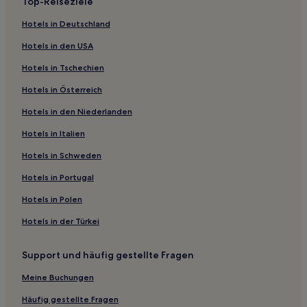
Top-Reiseziele
Familien in Wintergreen
Hotels in Deutschland
Hotels mit Fitnessbereich nahe York River State Park
Hotels in den USA
Günstige in Bellwood
Hotels in Tschechien
Hotels mit Küchenzeile in Nordvirginia
Hotels in Österreich
Hotels mit WLAN in Nordvirginia
Hotels in den Niederlanden
Haustierfreundliche in Nordvirginia
Günstige in Nordvirginia
Hotels in Italien
Hotels mit Parkplatz in Nordvirginia
Hotels in Schweden
Hotels mit Pool in Nordvirginia
Hotels in Portugal
Hotels mit Fitnessbereich in Roanoke
Hotels in Polen
Haustierfreundliche in Roanoke
Hotels in der Türkei
Hotels mit inbegriffenem Frühstück in Chantilly
Support und häufig gestellte Fragen
Familien in Lexington
Hotels mit Pool in Farmville
Meine Buchungen
Günstige in Farmville
Häufig gestellte Fragen