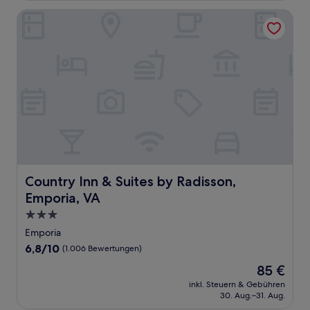
Bewertungen)
Country Inn & Suites by Radisson, Emporia, VA
Country Inn & Suites by Radisson, Emporia, VA
Country Inn & Suites by Radisson,
Emporia, VA
3.0-
Sterne-
Emporia
Unterkunft
6.8
6,8/10
(1.006 Bewertungen)
von
Der
85 €
10,
Preis
(1.006
inkl. Steuern & Gebühren
beträgt
30. Aug.–31. Aug.
Bewertungen)
85 €