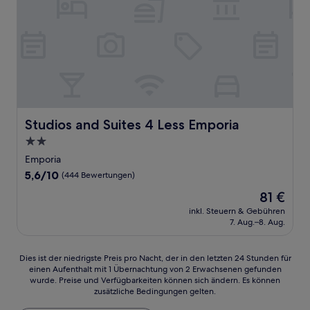
Studios and Suites 4 Less Emporia
Studios and Suites 4 Less Emporia
2.0-
Sterne-
Emporia
Unterkunft
5.6
5,6/10
(444 Bewertungen)
von
Der
81 €
10,
Preis
(444
inkl. Steuern & Gebühren
beträgt
7. Aug.–8. Aug.
Bewertungen)
81 €
Dies
Dies ist der niedrigste Preis pro Nacht, der in den letzten 24 Stunden für
einen Aufenthalt mit 1 Übernachtung von 2 Erwachsenen gefunden
ist
wurde. Preise und Verfügbarkeiten können sich ändern. Es können
der
zusätzliche Bedingungen gelten.
niedrigste
Preis