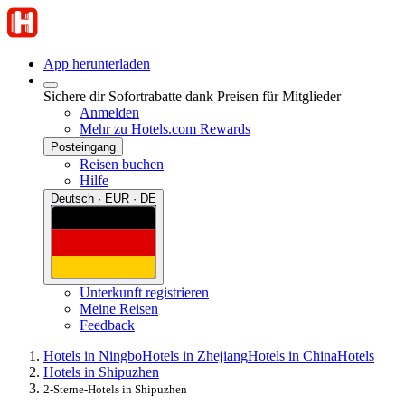
App herunterladen
Sichere dir Sofortrabatte dank Preisen für Mitglieder
Anmelden
Mehr zu Hotels.com Rewards
Posteingang
Reisen buchen
Hilfe
Deutsch · EUR · DE
Unterkunft registrieren
Meine Reisen
Feedback
Hotels in Ningbo
Hotels in Zhejiang
Hotels in China
Hotels
Hotels in Shipuzhen
2-Sterne-Hotels in Shipuzhen