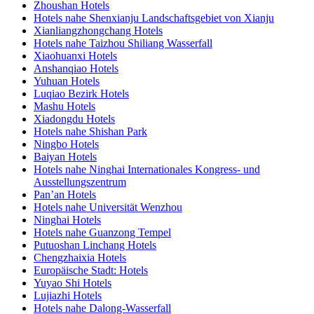
Zhoushan Hotels
Hotels nahe Shenxianju Landschaftsgebiet von Xianju
Xianliangzhongchang Hotels
Hotels nahe Taizhou Shiliang Wasserfall
Xiaohuanxi Hotels
Anshanqiao Hotels
Yuhuan Hotels
Luqiao Bezirk Hotels
Mashu Hotels
Xiadongdu Hotels
Hotels nahe Shishan Park
Ningbo Hotels
Baiyan Hotels
Hotels nahe Ninghai Internationales Kongress- und
Ausstellungszentrum
Pan’an Hotels
Hotels nahe Universität Wenzhou
Ninghai Hotels
Hotels nahe Guanzong Tempel
Putuoshan Linchang Hotels
Chengzhaixia Hotels
Europäische Stadt: Hotels
Yuyao Shi Hotels
Lujiazhi Hotels
Hotels nahe Dalong-Wasserfall