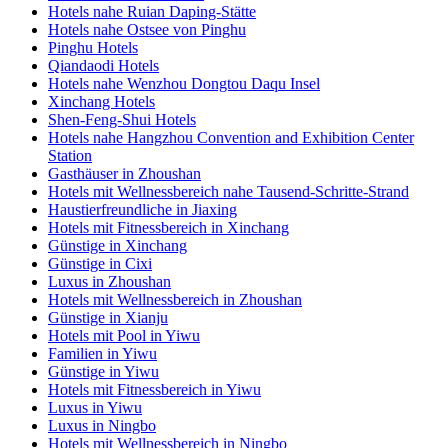
Hotels nahe Ruian Daping-Stätte
Hotels nahe Ostsee von Pinghu
Pinghu Hotels
Qiandaodi Hotels
Hotels nahe Wenzhou Dongtou Daqu Insel
Xinchang Hotels
Shen-Feng-Shui Hotels
Hotels nahe Hangzhou Convention and Exhibition Center
Station
Gasthäuser in Zhoushan
Hotels mit Wellnessbereich nahe Tausend-Schritte-Strand
Haustierfreundliche in Jiaxing
Hotels mit Fitnessbereich in Xinchang
Günstige in Xinchang
Günstige in Cixi
Luxus in Zhoushan
Hotels mit Wellnessbereich in Zhoushan
Günstige in Xianju
Hotels mit Pool in Yiwu
Familien in Yiwu
Günstige in Yiwu
Hotels mit Fitnessbereich in Yiwu
Luxus in Yiwu
Luxus in Ningbo
Hotels mit Wellnessbereich in Ningbo