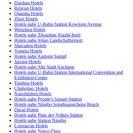
Daishan Hotels
Rencun Hotels
Qiansha Hotels
Zhuji Hotels
Hotels nahe U-Bahn-Station Kowloon Avenue
Wenzhou Hotels
Hotels nahe Zhoushan Xiazhi-Insel
Hotels nahe Sijiao Landschaftsresort
Shacuitou Hotels
Yongjia Hotels
Hotels nahe Andong Sumpf
Jiaxing Hotels
Hotels nahe Alte Stadt Anchang
Hotels nahe U-Bahn-Station International Convention and
Exhibition Center
Tianhou Hotels
Chahujiao: Hotels
Xiaozhizhen Hotels
Hotels nahe People's Square-Station
Hotels nahe Ningbo Songhuangcheng Beach
Dacai Hotels
Hotels nahe Platz des Volkes-Station
Hotels nahe Station Ningbo
Louxiacun Hotels
Hotels nahe Nanxi-Fluss