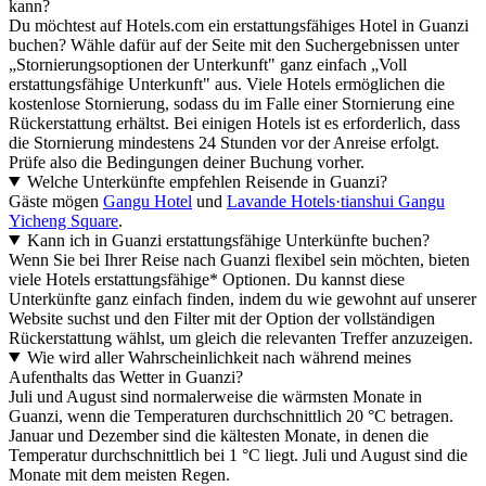
kann?
Du möchtest auf Hotels.com ein erstattungsfähiges Hotel in Guanzi
buchen? Wähle dafür auf der Seite mit den Suchergebnissen unter
„Stornierungsoptionen der Unterkunft" ganz einfach „Voll
erstattungsfähige Unterkunft" aus. Viele Hotels ermöglichen die
kostenlose Stornierung, sodass du im Falle einer Stornierung eine
Rückerstattung erhältst. Bei einigen Hotels ist es erforderlich, dass
die Stornierung mindestens 24 Stunden vor der Anreise erfolgt.
Prüfe also die Bedingungen deiner Buchung vorher.
Welche Unterkünfte empfehlen Reisende in Guanzi?
Gäste mögen
Gangu Hotel
und
Lavande Hotels·tianshui Gangu
Yicheng Square
.
Kann ich in Guanzi erstattungsfähige Unterkünfte buchen?
Wenn Sie bei Ihrer Reise nach Guanzi flexibel sein möchten, bieten
viele Hotels erstattungsfähige* Optionen. Du kannst diese
Unterkünfte ganz einfach finden, indem du wie gewohnt auf unserer
Website suchst und den Filter mit der Option der vollständigen
Rückerstattung wählst, um gleich die relevanten Treffer anzuzeigen.
Wie wird aller Wahrscheinlichkeit nach während meines
Aufenthalts das Wetter in Guanzi?
Juli und August sind normalerweise die wärmsten Monate in
Guanzi, wenn die Temperaturen durchschnittlich 20 °C betragen.
Januar und Dezember sind die kältesten Monate, in denen die
Temperatur durchschnittlich bei 1 °C liegt. Juli und August sind die
Monate mit dem meisten Regen.