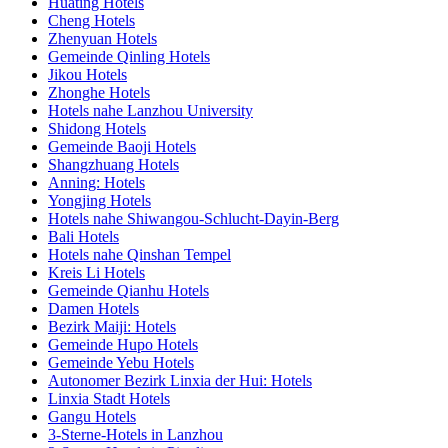
Huating Hotels
Cheng Hotels
Zhenyuan Hotels
Gemeinde Qinling Hotels
Jikou Hotels
Zhonghe Hotels
Hotels nahe Lanzhou University
Shidong Hotels
Gemeinde Baoji Hotels
Shangzhuang Hotels
Anning: Hotels
Yongjing Hotels
Hotels nahe Shiwangou-Schlucht-Dayin-Berg
Bali Hotels
Hotels nahe Qinshan Tempel
Kreis Li Hotels
Gemeinde Qianhu Hotels
Damen Hotels
Bezirk Maiji: Hotels
Gemeinde Hupo Hotels
Gemeinde Yebu Hotels
Autonomer Bezirk Linxia der Hui: Hotels
Linxia Stadt Hotels
Gangu Hotels
3-Sterne-Hotels in Lanzhou