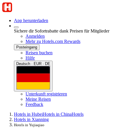
App herunterladen
Sichere dir Sofortrabatte dank Preisen für Mitglieder
Anmelden
Mehr zu Hotels.com Rewards
Posteingang
Reisen buchen
Hilfe
Deutsch · EUR · DE
Unterkunft registrieren
Meine Reisen
Feedback
Hotels in Hubei
Hotels in China
Hotels
Hotels in Xianning
Hotels in Yujiaqiao