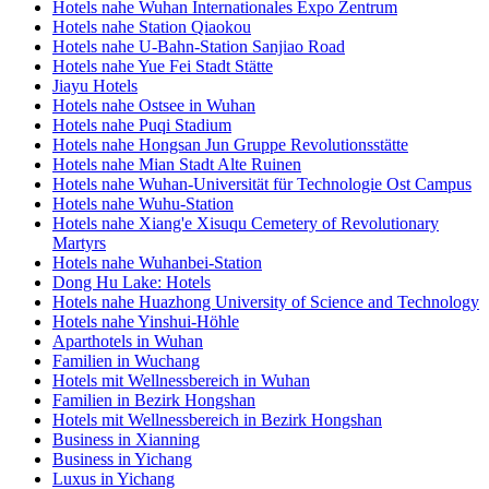
Hotels nahe Wuhan Internationales Expo Zentrum
Hotels nahe Station Qiaokou
Hotels nahe U-Bahn-Station Sanjiao Road
Hotels nahe Yue Fei Stadt Stätte
Jiayu Hotels
Hotels nahe Ostsee in Wuhan
Hotels nahe Puqi Stadium
Hotels nahe Hongsan Jun Gruppe Revolutionsstätte
Hotels nahe Mian Stadt Alte Ruinen
Hotels nahe Wuhan-Universität für Technologie Ost Campus
Hotels nahe Wuhu-Station
Hotels nahe Xiang'e Xisuqu Cemetery of Revolutionary
Martyrs
Hotels nahe Wuhanbei-Station
Dong Hu Lake: Hotels
Hotels nahe Huazhong University of Science and Technology
Hotels nahe Yinshui-Höhle
Aparthotels in Wuhan
Familien in Wuchang
Hotels mit Wellnessbereich in Wuhan
Familien in Bezirk Hongshan
Hotels mit Wellnessbereich in Bezirk Hongshan
Business in Xianning
Business in Yichang
Luxus in Yichang