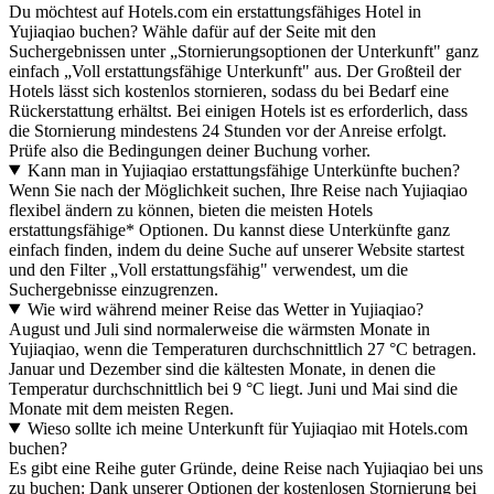
Du möchtest auf Hotels.com ein erstattungsfähiges Hotel in
Yujiaqiao buchen? Wähle dafür auf der Seite mit den
Suchergebnissen unter „Stornierungsoptionen der Unterkunft" ganz
einfach „Voll erstattungsfähige Unterkunft" aus. Der Großteil der
Hotels lässt sich kostenlos stornieren, sodass du bei Bedarf eine
Rückerstattung erhältst. Bei einigen Hotels ist es erforderlich, dass
die Stornierung mindestens 24 Stunden vor der Anreise erfolgt.
Prüfe also die Bedingungen deiner Buchung vorher.
Kann man in Yujiaqiao erstattungsfähige Unterkünfte buchen?
Wenn Sie nach der Möglichkeit suchen, Ihre Reise nach Yujiaqiao
flexibel ändern zu können, bieten die meisten Hotels
erstattungsfähige* Optionen. Du kannst diese Unterkünfte ganz
einfach finden, indem du deine Suche auf unserer Website startest
und den Filter „Voll erstattungsfähig" verwendest, um die
Suchergebnisse einzugrenzen.
Wie wird während meiner Reise das Wetter in Yujiaqiao?
August und Juli sind normalerweise die wärmsten Monate in
Yujiaqiao, wenn die Temperaturen durchschnittlich 27 °C betragen.
Januar und Dezember sind die kältesten Monate, in denen die
Temperatur durchschnittlich bei 9 °C liegt. Juni und Mai sind die
Monate mit dem meisten Regen.
Wieso sollte ich meine Unterkunft für Yujiaqiao mit Hotels.com
buchen?
Es gibt eine Reihe guter Gründe, deine Reise nach Yujiaqiao bei uns
zu buchen: Dank unserer Optionen der kostenlosen Stornierung bei