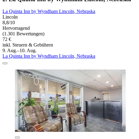
La Quinta Inn by Wyndham Lincoln, Nebraska
Lincoln
8,8/10
Hervorragend
(1.301 Bewertungen)
72 €
inkl. Steuern & Gebühren
9. Aug.–10. Aug.
La Quinta Inn by Wyndham Lincoln, Nebraska