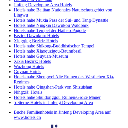
Jinfeng Developing Area Hotels
Hotels nahe Baijitan Nationales Naturschutzgebiet von
Lingwu
Hotels nahe Muxia Pass der Sui- und Tang-Dynastie
Hotels nahe Ningxia Dawukou Waldpark
Hotels nahe Tempel der Haibao-Pagode
Bezirk Dawukou: Hotels
Xingqing Bezirk: Hotels
Hotels nahe Shikong-Buddhistischer Tempel
Hotels nahe Xiaoquzigou-Baumfossil
Hotels nahe Guyuan-Museum
Xixia Bezirk: Hotels
Wuzhong Hotels
Guyuan Hotels
Hotels nahe Shengwei Alte Ruinen des Westlichen Xia-
Regimes
Hotels nahe Qingshan-Park von Shizuishan
Níngxià: Hotels
Hotels nahe Shuidonggou-Ruinen/Große Mauer
5-Sterne-Hotels in Jinfeng Developing Area
Buche Familienhotels in Jinfeng Developing Area auf
www.hotels.cn