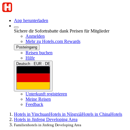
App herunterladen
Sichere dir Sofortrabatte dank Preisen für Mitglieder
Anmelden
Mehr zu Hotels.com Rewards
Posteingang
Reisen buchen
Hilfe
Deutsch · EUR · DE
Unterkunft registrieren
Meine Reisen
Feedback
Hotels in Yinchuan
Hotels in Níngxià
Hotels in China
Hotels
Hotels in Jinfeng Developing Area
Familienhotels in Jinfeng Developing Area