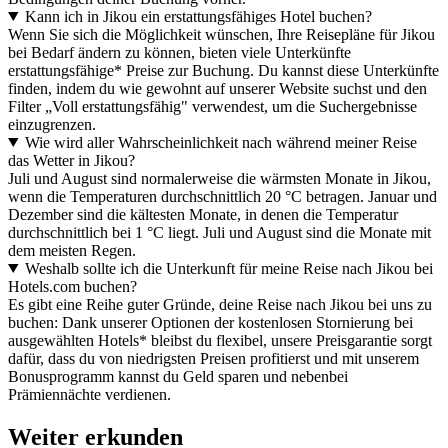
Kann ich in Jikou ein erstattungsfähiges Hotel buchen?
Wenn Sie sich die Möglichkeit wünschen, Ihre Reisepläne für Jikou
bei Bedarf ändern zu können, bieten viele Unterkünfte
erstattungsfähige* Preise zur Buchung. Du kannst diese Unterkünfte
finden, indem du wie gewohnt auf unserer Website suchst und den
Filter „Voll erstattungsfähig" verwendest, um die Suchergebnisse
einzugrenzen.
Wie wird aller Wahrscheinlichkeit nach während meiner Reise
das Wetter in Jikou?
Juli und August sind normalerweise die wärmsten Monate in Jikou,
wenn die Temperaturen durchschnittlich 20 °C betragen. Januar und
Dezember sind die kältesten Monate, in denen die Temperatur
durchschnittlich bei 1 °C liegt. Juli und August sind die Monate mit
dem meisten Regen.
Weshalb sollte ich die Unterkunft für meine Reise nach Jikou bei
Hotels.com buchen?
Es gibt eine Reihe guter Gründe, deine Reise nach Jikou bei uns zu
buchen: Dank unserer Optionen der kostenlosen Stornierung bei
ausgewählten Hotels* bleibst du flexibel, unsere Preisgarantie sorgt
dafür, dass du von niedrigsten Preisen profitierst und mit unserem
Bonusprogramm kannst du Geld sparen und nebenbei
Prämiennächte verdienen.
Weiter erkunden