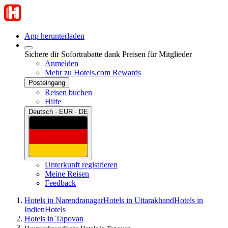
App herunterladen
Sichere dir Sofortrabatte dank Preisen für Mitglieder
Anmelden
Mehr zu Hotels.com Rewards
Posteingang
Reisen buchen
Hilfe
Deutsch · EUR · DE
Unterkunft registrieren
Meine Reisen
Feedback
Hotels in Narendranagar
Hotels in Uttarakhand
Hotels in
Indien
Hotels
Hotels in Tapovan