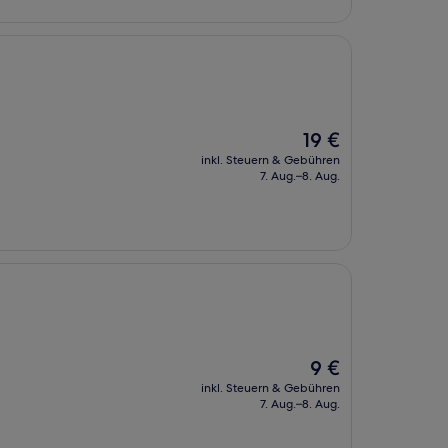
Der
19 €
Preis
inkl. Steuern & Gebühren
beträgt
7. Aug.–8. Aug.
19 €
Der
9 €
Preis
inkl. Steuern & Gebühren
beträgt
7. Aug.–8. Aug.
9 €