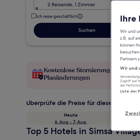
2 Reisende, 1 Zimmer
Ihre
Ich reise geschäftlich
Suchen
Wir und u
z.B. auf 
können Ihr
besuchen S
Partnern s
Wir und 
Kostenlose Stornierung bei
Planänderungen
Verwendung g
Zugriff auf 
der Perform
Liste der 
Überprüfe die Preise für diese Daten
Zwec
Heute
6. Aug. - 7. Aug.
Top 5 Hotels in Simsa Villag