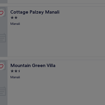
Cottage Palzey Manali
Cottage Palzey Manali
2.0-
Sterne-
Manali
Unterkunft
Mountain Green Villa
Mountain Green Villa
2.5-
Sterne-
Manali
Unterkunft