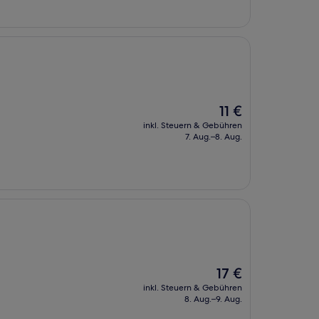
Der
11 €
Preis
inkl. Steuern & Gebühren
beträgt
7. Aug.–8. Aug.
11 €
Der
17 €
Preis
inkl. Steuern & Gebühren
beträgt
8. Aug.–9. Aug.
17 €