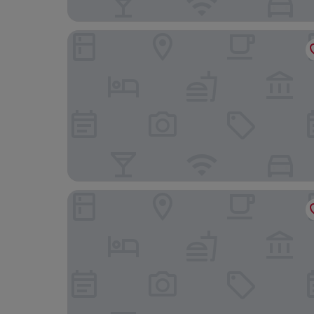
Hotel TangleWood Villa
Snow Creek By JNS Hotels CentrallyHeated