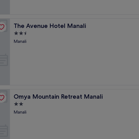
The Avenue Hotel Manali
The Avenue Hotel Manali
2.5-
Sterne-
Manali
Unterkunft
Omya Mountain Retreat Manali
Omya Mountain Retreat Manali
2.0-
Sterne-
Manali
Unterkunft