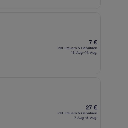
Der
7 €
Preis
inkl. Steuern & Gebühren
beträgt
13. Aug.–14. Aug.
7 €
d
Der
27 €
Preis
inkl. Steuern & Gebühren
beträgt
7. Aug.–8. Aug.
27 €