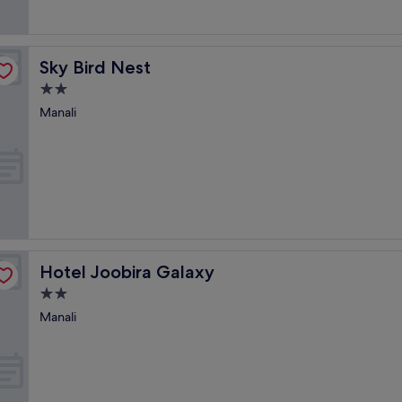
Sky Bird Nest
Sky Bird Nest
2.0-
Sterne-
Manali
Unterkunft
Hotel Joobira Galaxy
Hotel Joobira Galaxy
2.0-
Sterne-
Manali
Unterkunft