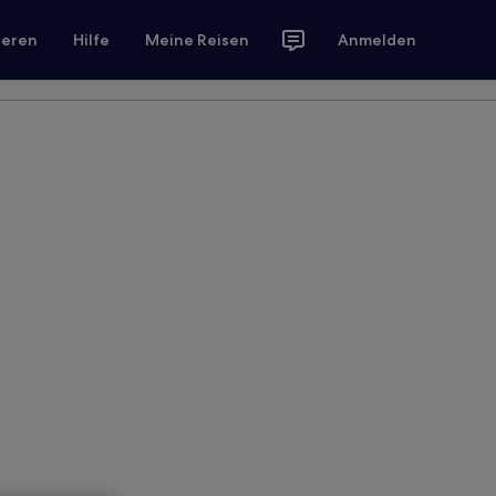
ieren
Hilfe
Meine Reisen
Anmelden