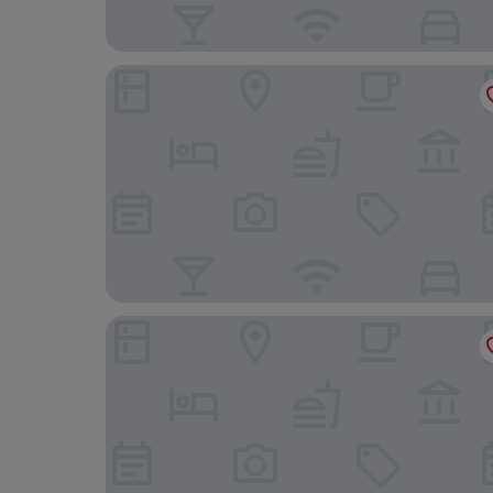
The Avenue Hotel Manali
Omya Mountain Retreat Manali