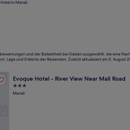
otel in Manali.
bewertungen und der Beliebtheit bei Gästen ausgewählt, die eine Nacht
rt, Lage und Erlebnis der Reisenden. Zuletzt aktualisiert am
5. August 
Evoque Hotel - River View Near Mall Road
Evoque Hotel - River View Near Mall Road
3.0-
Sterne-
Manali
Unterkunft