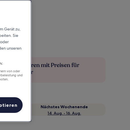
em Gerät zu,
eiten. Sie
 oder
rden unseren
n:
Mehr sparen mit Preisen für
Mitglieder
chern von oder
rbeleistung und
boten.
ptieren
Nächstes Wochenende
14. Aug. - 16. Aug.