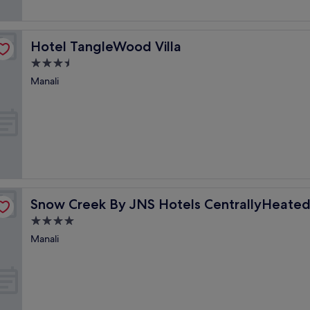
Hotel TangleWood Villa
Hotel TangleWood Villa
3.5-
Sterne-
Manali
Unterkunft
Snow Creek By JNS Hotels CentrallyHeated
Snow Creek By JNS Hotels CentrallyHeate
4.0-
Sterne-
Manali
Unterkunft