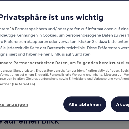
 Privatsphäre ist uns wichtig
nsere
16
Partner speichern und/ oder greifen auf Informationen auf ein
eindeutige Kennungen in Cookies, um personenbezogene Daten zu verarb
e Präferenzen akzeptieren oder verwalten. Klicken Sie dazu bitte unten
ie jederzeit die Seite der Datenschutzrichtlinie. Diese Präferenzen we
ignalisiert und haben keinen Einfluss auf Surfdaten.
unsere Partner verarbeiten Daten, um Folgendes bereitzustelle
Verdiene Prämien für jede
wahrgenommene Übernachtung
enauer Standortdaten. Endgeräteeigenschaften zur Identifikation aktiv abfragen. Spei
Informationen auf einem Endgerät. Personalisierte Werbung und Inhalte, Messung von We
ance von Inhalten, Zielgruppenforschung sowie Entwicklung und Verbesserung von Ange
Partner (Lieferanten)
ke anzeigen
Alle ablehnen
Akze
Morgen
Dieses Wochenende
7. Aug. - 8. Aug.
7. Aug. - 9. Aug.
e auf einen Blick