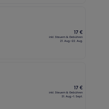
Der
17 €
Preis
inkl. Steuern & Gebühren
beträgt
21. Aug.–22. Aug.
17 €
Der
17 €
Preis
inkl. Steuern & Gebühren
beträgt
31. Aug.–1. Sept.
17 €