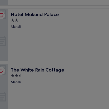
Hotel Mukund Palace
Hotel Mukund Palace
2.0-
Sterne-
Manali
Unterkunft
The White Rain Cottage
The White Rain Cottage
2.5-
Sterne-
Manali
Unterkunft