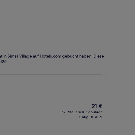
 in Simsa Village auf Hotels.com gebucht haben. Diese
2026
.
Der
21 €
Preis
inkl. Steuern & Gebühren
beträgt
7. Aug.–8. Aug.
21 €