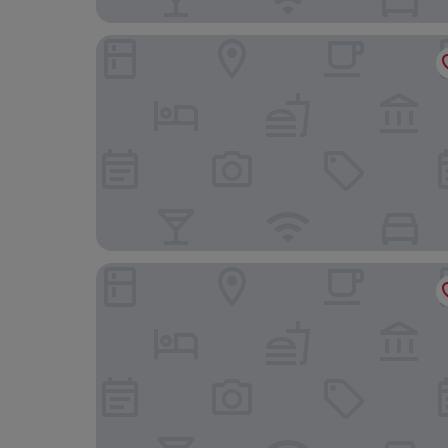
Hotel Mukund Palace
The White Rain Cottage