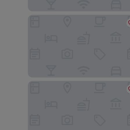
Sky Bird Nest
Hotel Joobira Galaxy