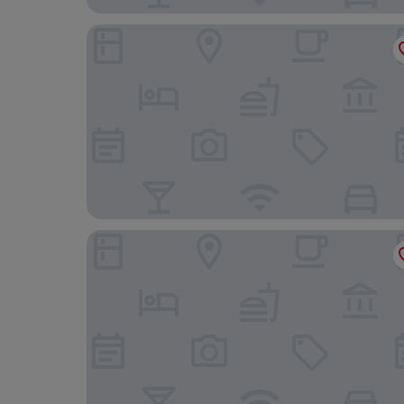
Cottage Palzey Manali
Mountain Green Villa