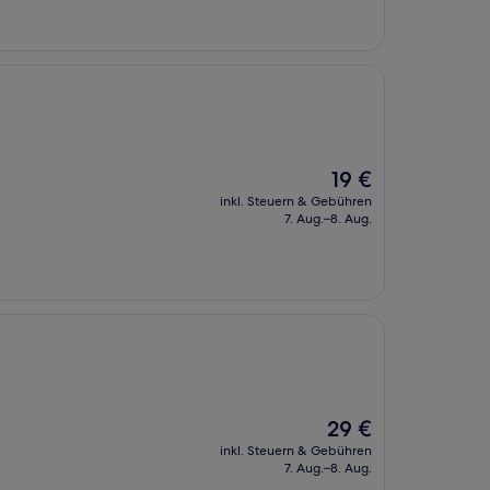
Der
19 €
Preis
inkl. Steuern & Gebühren
beträgt
7. Aug.–8. Aug.
19 €
Der
29 €
Preis
inkl. Steuern & Gebühren
beträgt
7. Aug.–8. Aug.
29 €