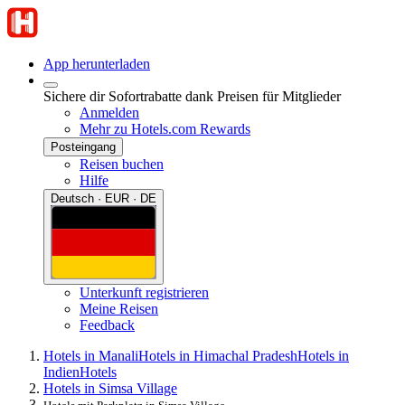
App herunterladen
Sichere dir Sofortrabatte dank Preisen für Mitglieder
Anmelden
Mehr zu Hotels.com Rewards
Posteingang
Reisen buchen
Hilfe
Deutsch · EUR · DE
Unterkunft registrieren
Meine Reisen
Feedback
Hotels in Manali
Hotels in Himachal Pradesh
Hotels in
Indien
Hotels
Hotels in Simsa Village