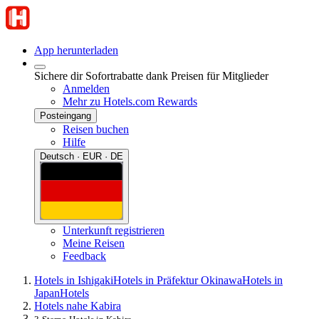
App herunterladen
Sichere dir Sofortrabatte dank Preisen für Mitglieder
Anmelden
Mehr zu Hotels.com Rewards
Posteingang
Reisen buchen
Hilfe
Deutsch · EUR · DE
Unterkunft registrieren
Meine Reisen
Feedback
Hotels in Ishigaki
Hotels in Präfektur Okinawa
Hotels in
Japan
Hotels
Hotels nahe Kabira