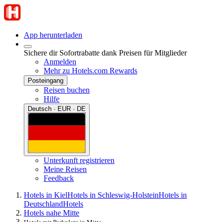
App herunterladen
Sichere dir Sofortrabatte dank Preisen für Mitglieder
Anmelden
Mehr zu Hotels.com Rewards
Posteingang
Reisen buchen
Hilfe
Deutsch · EUR · DE
Unterkunft registrieren
Meine Reisen
Feedback
Hotels in Kiel
Hotels in Schleswig-Holstein
Hotels in
Deutschland
Hotels
Hotels nahe Mitte