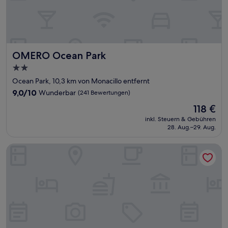
OMERO Ocean Park
OMERO Ocean Park
2.0-
Sterne-
Ocean Park, 10,3 km von Monacillo entfernt
Unterkunft
9.0
9,0/10
Wunderbar
(241 Bewertungen)
von
Der
118 €
10,
Preis
Wunderbar,
inkl. Steuern & Gebühren
beträgt
28. Aug.–29. Aug.
(241
118 €
Bewertungen)
Bahia Urbana Hotel