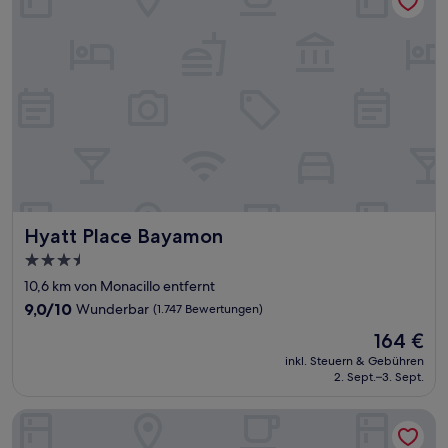
Hyatt Place Bayamon
Hyatt Place Bayamon
3.5-
Sterne-
10,6 km von Monacillo entfernt
Unterkunft
9.0
9,0/10
Wunderbar
(1.747 Bewertungen)
von
Der
164 €
10,
Preis
Wunderbar,
inkl. Steuern & Gebühren
beträgt
2. Sept.–3. Sept.
(1.747
164 €
Bewertungen)
San Juan Airport Hotel