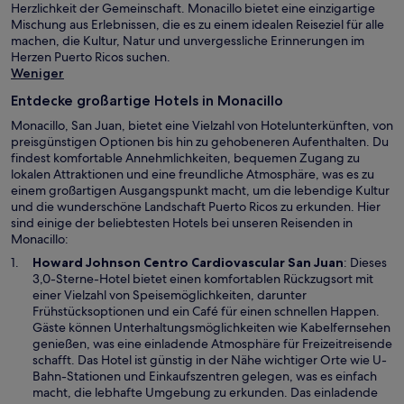
Herzlichkeit der Gemeinschaft. Monacillo bietet eine einzigartige
Mischung aus Erlebnissen, die es zu einem idealen Reiseziel für alle
machen, die Kultur, Natur und unvergessliche Erinnerungen im
Herzen Puerto Ricos suchen.
Weniger
Entdecke großartige Hotels in Monacillo
Monacillo, San Juan, bietet eine Vielzahl von Hotelunterkünften, von
preisgünstigen Optionen bis hin zu gehobeneren Aufenthalten. Du
findest komfortable Annehmlichkeiten, bequemen Zugang zu
lokalen Attraktionen und eine freundliche Atmosphäre, was es zu
einem großartigen Ausgangspunkt macht, um die lebendige Kultur
und die wunderschöne Landschaft Puerto Ricos zu erkunden. Hier
sind einige der beliebtesten Hotels bei unseren Reisenden in
Monacillo:
W
Howard Johnson Centro Cardiovascular San Juan
: Dieses
i
3,0-Sterne-Hotel bietet einen komfortablen Rückzugsort mit
r
einer Vielzahl von Speisemöglichkeiten, darunter
d
Frühstücksoptionen und ein Café für einen schnellen Happen.
i
Gäste können Unterhaltungsmöglichkeiten wie Kabelfernsehen
n
genießen, was eine einladende Atmosphäre für Freizeitreisende
e
schafft. Das Hotel ist günstig in der Nähe wichtiger Orte wie U-
i
Bahn-Stationen und Einkaufszentren gelegen, was es einfach
n
macht, die lebhafte Umgebung zu erkunden. Das einladende