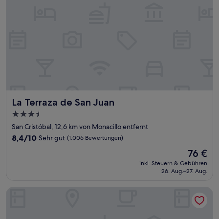
La Terraza de San Juan
La Terraza de San Juan
3.5-
Sterne-
San Cristóbal, 12,6 km von Monacillo entfernt
Unterkunft
8.4
8,4/10
Sehr gut
(1.006 Bewertungen)
von
Der
76 €
10,
Preis
Sehr
inkl. Steuern & Gebühren
beträgt
26. Aug.–27. Aug.
gut,
76 €
(1.006
Bewertungen)
The Looking Glass Hotel