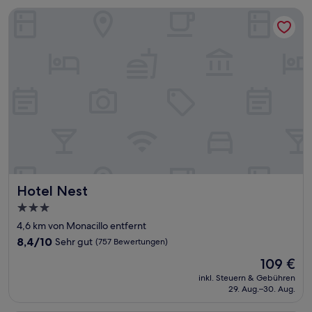
Hotel Nest
Hotel Nest
Hotel Nest
3.0-
Sterne-
4,6 km von Monacillo entfernt
Unterkunft
8.4
8,4/10
Sehr gut
(757 Bewertungen)
von
Der
109 €
10,
Preis
Sehr
inkl. Steuern & Gebühren
beträgt
29. Aug.–30. Aug.
gut,
109 €
(757