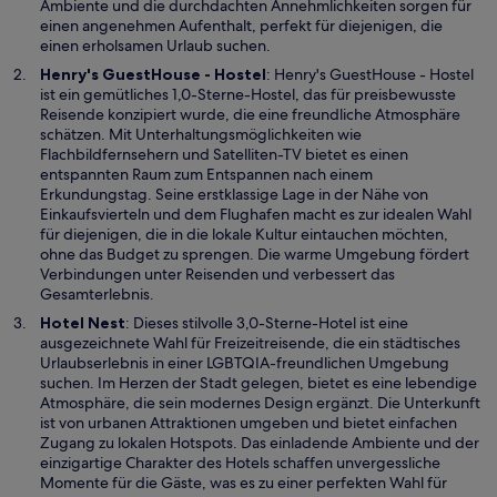
e
Ambiente und die durchdachten Annehmlichkeiten sorgen für
m
einen angenehmen Aufenthalt, perfekt für diejenigen, die
n
einen erholsamen Urlaub suchen.
e
W
Henry's GuestHouse - Hostel
: Henry's GuestHouse - Hostel
u
i
ist ein gemütliches 1,0-Sterne-Hostel, das für preisbewusste
e
r
Reisende konzipiert wurde, die eine freundliche Atmosphäre
n
d
schätzen. Mit Unterhaltungsmöglichkeiten wie
F
i
Flachbildfernsehern und Satelliten-TV bietet es einen
e
n
entspannten Raum zum Entspannen nach einem
n
e
Erkundungstag. Seine erstklassige Lage in der Nähe von
s
i
Einkaufsvierteln und dem Flughafen macht es zur idealen Wahl
t
n
für diejenigen, die in die lokale Kultur eintauchen möchten,
e
e
ohne das Budget zu sprengen. Die warme Umgebung fördert
r
m
Verbindungen unter Reisenden und verbessert das
g
n
Gesamterlebnis.
e
e
W
Hotel Nest
: Dieses stilvolle 3,0-Sterne-Hotel ist eine
ö
u
i
ausgezeichnete Wahl für Freizeitreisende, die ein städtisches
f
e
r
Urlaubserlebnis in einer LGBTQIA-freundlichen Umgebung
f
n
d
suchen. Im Herzen der Stadt gelegen, bietet es eine lebendige
n
F
i
Atmosphäre, die sein modernes Design ergänzt. Die Unterkunft
e
e
n
ist von urbanen Attraktionen umgeben und bietet einfachen
t
n
e
Zugang zu lokalen Hotspots. Das einladende Ambiente und der
s
i
einzigartige Charakter des Hotels schaffen unvergessliche
t
n
Momente für die Gäste, was es zu einer perfekten Wahl für
e