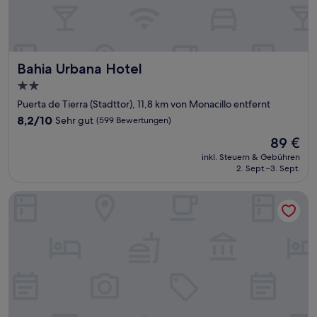
Bahia Urbana Hotel
Bahia Urbana Hotel
2.0-
Sterne-
Puerta de Tierra (Stadttor), 11,8 km von Monacillo entfernt
Unterkunft
8.2
8,2/10
Sehr gut
(599 Bewertungen)
von
Der
89 €
10,
Preis
Sehr
inkl. Steuern & Gebühren
beträgt
2. Sept.–3. Sept.
gut,
89 €
(599
Bewertungen)
Acacia Boutique Hotel