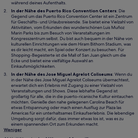
m
während deines Aufenthalts.
n
W
In der Nähe des
Puerto Rico Convention Centers
: Die
e
i
Gegend um das Puerto Rico Convention Center ist ein Zentrum
u
r
für Geschäfts- und Urlaubsreisende. Sie bietet eine Vielzahl von
e
d
Aktivitäten, vom Erkunden des wunderschönen Luis Muñoz
n
i
Marin Parks bis zum Besuch von Veranstaltungen im
F
n
Kongresszentrum selbst. Du bist auch bequem in der Nähe von
e
e
kulturellen Einrichtungen wie dem Hiram Bithorn Stadium, was
n
i
es dir leicht macht, ein Spiel oder Konzert zu besuchen. Für
s
n
Shopping-Begeisterte ist die Mall of San Juan gleich um die
t
e
Ecke und bietet eine vielfältige Auswahl an
e
m
Einkaufsmöglichkeiten.
r
n
W
In der Nähe des
Jose Miguel Agrelot Coliseums
: Wenn du
g
e
i
in der Nähe des Jose Miguel Agrelot Coliseums übernachtest,
e
u
r
erwartet dich ein Erlebnis mit Zugang zu einer Vielzahl von
ö
e
d
Veranstaltungen und Shows. Diese lebhafte Gegend ist
f
n
i
großartig für alle, die in die puerto-ricanische Kultur eintauchen
f
F
n
möchten. Genieße den nahe gelegenen Carolina Beach für
n
e
e
etwas Entspannung oder mach einen Ausflug zur Plaza las
e
n
i
Americas für ein unterhaltsames Einkaufserlebnis. Die lebendige
t
s
n
Umgebung sorgt dafür, dass immer etwas los ist, was es zu
t
e
einem spannenden Ort zum Erkunden macht.
e
m
Weniger
r
n