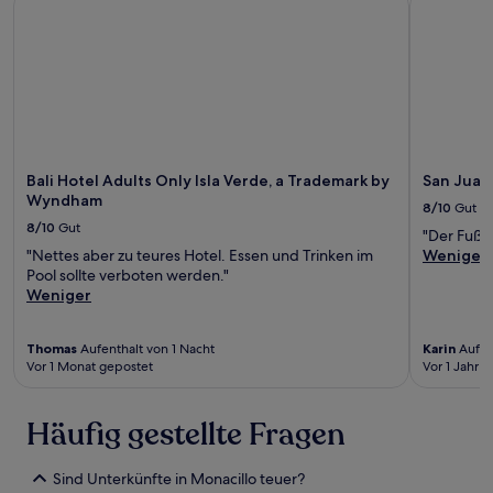
Bali Hotel Adults Only Isla Verde, a Trademark by
San Juan 
Wyndham
8/10
Gut
8/10
Gut
"Der Fußb
"Nettes aber zu teures Hotel. Essen und Trinken im
Weniger
Pool sollte verboten werden."
Weniger
Thomas
Aufenthalt von 1 Nacht
Karin
Aufen
Vor 1 Monat gepostet
Vor 1 Jahr v
Häufig gestellte Fragen
Sind Unterkünfte in Monacillo teuer?