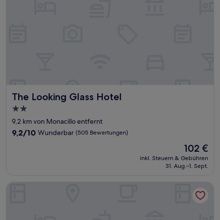
The Looking Glass Hotel
The Looking Glass Hotel
2.0-
Sterne-
9,2 km von Monacillo entfernt
Unterkunft
9.2
9,2/10
Wunderbar
(505 Bewertungen)
von
Der
102 €
10,
Preis
Wunderbar,
inkl. Steuern & Gebühren
beträgt
31. Aug.–1. Sept.
(505
102 €
Bewertungen)
Rosalina Ocean Park