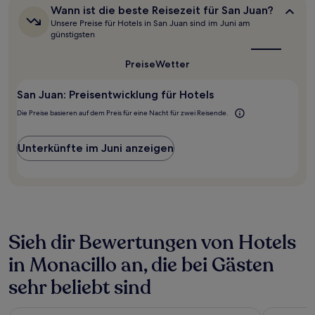
letzten
Wann
Wann ist die beste Reisezeit für San Juan?
24 Stunden
ist
Unsere Preise für Hotels in San Juan sind im Juni am
für
die
günstigsten
beste
einen
Reisezeit
Aufenthalt
Preise
Wetter
für
mit
San
1 Übernachtung
Juan?
San Juan: Preisentwicklung für Hotels
von
2 Erwachsenen
Die Preise basieren auf dem Preis für eine Nacht für zwei Reisende.
gefunden
wurde.
Preise
Unterkünfte im Juni anzeigen
und
Verfügbarkeiten
können
sich
ändern.
Es
können
Sieh dir Bewertungen von Hotels
zusätzliche
in Monacillo an, die bei Gästen
Bedingungen
gelten.
sehr beliebt sind
Bali Hotel Adults Only Isla Verde, a Trademark by Wyndham
San Juan A