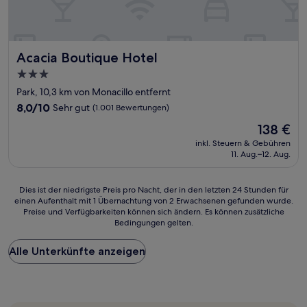
Acacia Boutique Hotel
Acacia Boutique Hotel
3.0-
Sterne-
Park, 10,3 km von Monacillo entfernt
Unterkunft
8.0
8,0/10
Sehr gut
(1.001 Bewertungen)
von
Der
138 €
10,
Preis
Sehr
inkl. Steuern & Gebühren
beträgt
11. Aug.–12. Aug.
gut,
138 €
(1.001
Bewertungen)
Dies
Dies ist der niedrigste Preis pro Nacht, der in den letzten 24 Stunden für
einen Aufenthalt mit 1 Übernachtung von 2 Erwachsenen gefunden wurde.
ist
Preise und Verfügbarkeiten können sich ändern. Es können zusätzliche
der
Bedingungen gelten.
niedrigste
Preis
Alle Unterkünfte anzeigen
pro
Nacht,
der
in
den