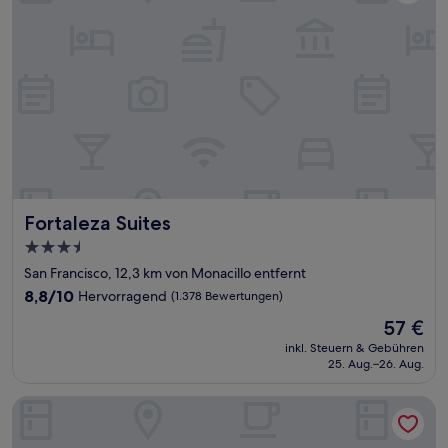
Fortaleza Suites
Fortaleza Suites
3.5-
Sterne-
San Francisco, 12,3 km von Monacillo entfernt
Unterkunft
8.8
8,8/10
Hervorragend
(1.378 Bewertungen)
von
Der
57 €
10,
Preis
Hervorragend,
inkl. Steuern & Gebühren
beträgt
25. Aug.–26. Aug.
(1.378
57 €
Bewertungen)
Embassy Suites by Hilton San Juan Hotel & Casino