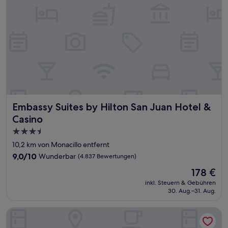
Embassy Suites by Hilton San Juan Hotel & Casino
Embassy Suites by Hilton San Juan Hotel &
Casino
3.5-
Sterne-
10,2 km von Monacillo entfernt
Unterkunft
9.0
9,0/10
Wunderbar
(4.837 Bewertungen)
von
Der
178 €
10,
Preis
Wunderbar,
inkl. Steuern & Gebühren
beträgt
30. Aug.–31. Aug.
(4.837
178 €
Bewertungen)
Armas Hotel