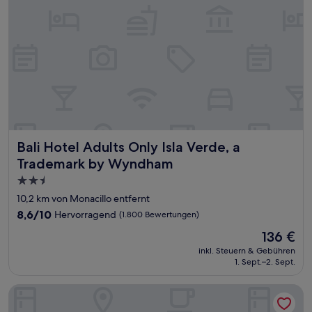
Bali Hotel Adults Only Isla Verde, a Trademark by Wyndha
Bali Hotel Adults Only Isla Verde, a
Trademark by Wyndham
2.5-
Sterne-
10,2 km von Monacillo entfernt
Unterkunft
8.6
8,6/10
Hervorragend
(1.800 Bewertungen)
von
Der
136 €
10,
Preis
Hervorragend,
inkl. Steuern & Gebühren
beträgt
1. Sept.–2. Sept.
(1.800
136 €
Bewertungen)
Fortaleza Suites