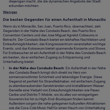
e
diejenigen macht, die die dynamischen Angebote der Stadt
r
m
erkunden möchten.
g
n
Weniger
e
e
ö
u
Die besten Gegenden für einen Aufenthalt in Monacillo
f
e
f
Wenn du in Monacillo, San Juan, Puerto Rico, übernachtest, zieh
n
n
Gegenden in der Nähe des Condado Beach, des Puerto Rico
F
e
Convention Centers und des Jose Miguel Agrelot Coliseums in
e
t
Betracht. Der Condado Beach bietet ein lebhaftes Nachtleben und
n
Einkaufsmöglichkeiten; das Kongresszentrum veranstaltet wichtige
s
Events; und das Kolosseum bietet spannende Konzerte und Shows.
t
Für Erstbesucher ist ein Aufenthalt in der Nähe des Condado Beach
e
am besten, da er einfachen Zugang zu Entspannung und
r
Unterhaltung bietet.
g
e
W
In der Nähe des
Condado Beach
: Ein Aufenthalt in der Nähe
ö
i
des Condado Beach bringt dich direkt ins Herz von
f
r
sonnenverwöhnter Schönheit und lebendiger Energie. Diese
f
d
Gegend ist perfekt für Strandliebhaber, mit einfachem Zugang
n
i
zu atemberaubenden Sandstränden und kristallklarem Wasser.
e
n
Genieße eine Vielzahl von Einkaufsmöglichkeiten wie Paseo
t
e
Caribe und Distrito T-Mobile, wo du alles von einzigartigen
i
Souvenirs bis hin zu High-End-Boutiquen finden kannst.
n
Außerdem sorgen die nahe gelegenen kulturellen Attraktionen
e
wie die Coca-Cola Music Hall für einen Hauch von Unterhaltung