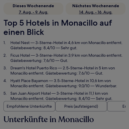
Dieses Wochenende
Nächstes Wochenende
7. Aug. - 9. Aug.
14. Aug. - 16. Aug.
Top 5 Hotels in Monacillo auf
einen Blick
Hotel Nest
— 3-Sterne-Hotel in 4,6 km von Monacillo entfernt.
Gästebewertung: 8,4/10 — Sehr gut.
Ficus Hotel
— 3-Sterne-Hotel in 3,9 km von Monacillo entfernt.
Gästebewertung: 7,6/10 — Gut.
Dream's Hotel Puerto Rico
— 2.5-Sterne-Hotel in 5 km von
Monacillo entfernt. Gästebewertung: 7,6/10 — Gut.
Hyatt Place Bayamon
— 3.5-Sterne-Hotel in 10,6 km von
Monacillo entfernt. Gästebewertung: 9,0/10 — Wunderbar.
San Juan Airport Hotel
— 3-Sterne-Hotel in 11,1 km von
Monacillo entfernt. Gästebewertung: 8,4/10 — Sehr gut.
Empfohlene Unterkünfte
Preis (aufsteigend)
Ent
Unterkünfte in Monacillo