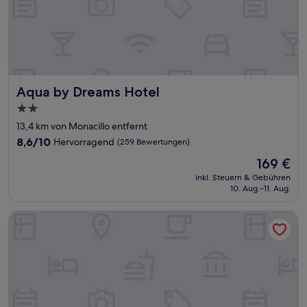
Aqua by Dreams Hotel
Aqua by Dreams Hotel
2.0-
Sterne-
13,4 km von Monacillo entfernt
Unterkunft
8.6
8,6/10
Hervorragend
(259 Bewertungen)
von
Der
169 €
10,
Preis
Hervorragend,
inkl. Steuern & Gebühren
beträgt
10. Aug.–11. Aug.
(259
169 €
Bewertungen)
Casa Toñita