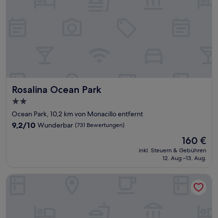
Rosalina Ocean Park
Rosalina Ocean Park
2.0-
Sterne-
Ocean Park, 10,2 km von Monacillo entfernt
Unterkunft
9.2
9,2/10
Wunderbar
(731 Bewertungen)
von
Der
160 €
10,
Preis
Wunderbar,
inkl. Steuern & Gebühren
beträgt
12. Aug.–13. Aug.
(731
160 €
Bewertungen)
CasaBlanca Hotel