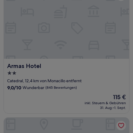
Armas Hotel
Armas Hotel
2.0-
Sterne-
Catedral, 12,4 km von Monacillo entfernt
Unterkunft
9.0
9,0/10
Wunderbar
(845 Bewertungen)
von
Der
115 €
10,
Preis
Wunderbar,
inkl. Steuern & Gebühren
beträgt
31. Aug.–1. Sept.
(845
115 €
Bewertungen)
La Terraza de San Juan