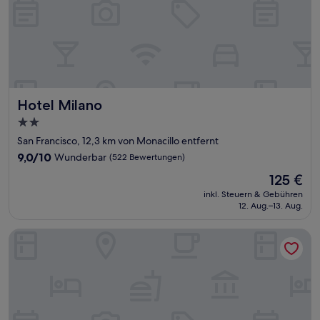
Hotel Milano
Hotel Milano
2.0-
Sterne-
San Francisco, 12,3 km von Monacillo entfernt
Unterkunft
9.0
9,0/10
Wunderbar
(522 Bewertungen)
von
Der
125 €
10,
Preis
Wunderbar,
inkl. Steuern & Gebühren
beträgt
12. Aug.–13. Aug.
(522
125 €
Bewertungen)
Aqua by Dreams Hotel