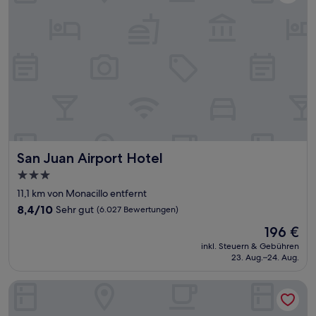
San Juan Airport Hotel
San Juan Airport Hotel
3.0-
Sterne-
11,1 km von Monacillo entfernt
Unterkunft
8.4
8,4/10
Sehr gut
(6.027 Bewertungen)
von
Der
196 €
10,
Preis
Sehr
inkl. Steuern & Gebühren
beträgt
23. Aug.–24. Aug.
gut,
196 €
(6.027
Bewertungen)
Bali Hotel Adults Only Isla Verde, a Trademark by Wyndham