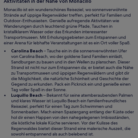
g
Aktivitäten in der Nähe von Monacillo
e
e
u
Monacillo ist ein wunderschönes Reiseziel, wo sonnenverwöhnte
ö
e
Strände auf üppige Regenwälder treffen, perfekt für Familien und
f
n
Outdoor-Enthusiasten. Genieße aufregende Aktivitäten wie
f
F
Wanderungen durch leuchtend grüne Pfade, Tauchen in
n
e
kristallklarem Wasser oder das Erkunden interessanter
e
n
Transportmuseen. Mit Erholungsgebieten zum Entspannen und
t
s
einer Arena für lebhafte Veranstaltungen ist es ein Ort voller Spaß.
t
W
Carolina Beach
– Tauche ein in die sonnenverwöhnten Ufer
e
i
von Carolina Beach, wo der goldene Sand Familien einlädt,
r
r
Sandburgen zu bauen und in den Wellen zu planschen. Dieser
g
d
Strand ist nicht nur zum Entspannen da; er bietet auch die Nähe
e
i
zu Transportmuseen und üppigen Regenwäldern und gibt dir
ö
n
die Möglichkeit, die natürliche Schönheit und Geschichte der
f
e
Gegend zu erkunden. Pack ein Picknick ein und genieße einen
f
i
Tag voller Spaß in der Sonne.
n
W
n
Luquillo Beach
– Bekannt für seine atemberaubenden Palmen
e
i
e
und klares Wasser ist Luquillo Beach ein familienfreundliches
t
r
m
Reiseziel, perfekt für einen Tag zum Schwimmen und
d
n
Sonnenbaden. Mach einen Spaziergang entlang der Küste oder
i
e
hol dir einen Happen von den nahegelegenen Imbissständen,
n
u
die köstliche lokale Küche servieren. Vor der Kulisse des
e
e
Regenwaldes bietet dieser Strand eine malerische Auszeit, die
i
n
sowohl entspannend als auch belebend ist.