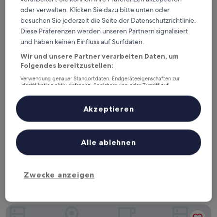
oder verwalten. Klicken Sie dazu bitte unten oder
besuchen Sie jederzeit die Seite der Datenschutzrichtlinie.
Diese Präferenzen werden unseren Partnern signalisiert
und haben keinen Einfluss auf Surfdaten.
Wir und unsere Partner verarbeiten Daten, um
Folgendes bereitzustellen:
Verwendung genauer Standortdaten. Endgeräteeigenschaften zur
Identifikation aktiv abfragen. Speichern von oder Zugriff auf
Informationen auf einem Endgerät. Personalisierte Werbung und
Inhalte, Messung von Werbeleistung und der Performance von Inhalten,
Zielgruppenforschung sowie Entwicklung und Verbesserung von
Akzeptieren
Angeboten.
Dream's Hotel Puerto Rico
Dream's Hotel Puerto Rico
Liste der Partner (Lieferanten)
2.5-
Alle ablehnen
Sterne-
5 km von Monacillo entfernt
Unterkunft
7.6
7,6/10
Gut
(1.004 Bewertungen)
von
Der
112 €
10,
Zwecke anzeigen
Preis
Gut,
inkl. Steuern & Gebühren
beträgt
29. Aug.–30. Aug.
(1.004
112 €
Bewertungen)
Hyatt Place Bayamon