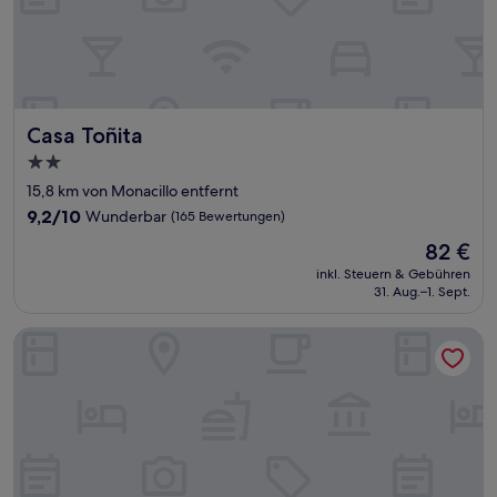
Casa Toñita
Casa Toñita
2.0-
Sterne-
15,8 km von Monacillo entfernt
Unterkunft
9.2
9,2/10
Wunderbar
(165 Bewertungen)
von
Der
82 €
10,
Preis
Wunderbar,
inkl. Steuern & Gebühren
beträgt
31. Aug.–1. Sept.
(165
82 €
Bewertungen)
OMERO Ocean Park