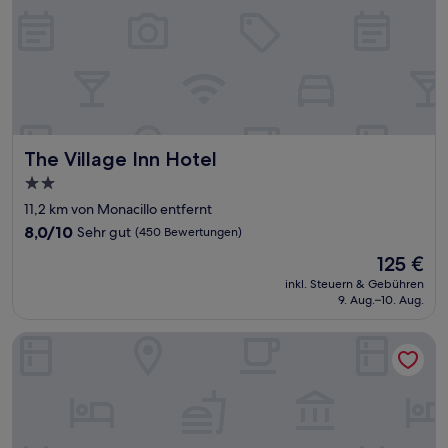
The Village Inn Hotel
The Village Inn Hotel
2.0-
Sterne-
11,2 km von Monacillo entfernt
Unterkunft
8.0
8,0/10
Sehr gut
(450 Bewertungen)
von
Der
125 €
10,
Preis
Sehr
inkl. Steuern & Gebühren
beträgt
9. Aug.–10. Aug.
gut,
125 €
(450
Bewertungen)
Hotel Milano