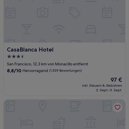
CasaBlanca Hotel
CasaBlanca Hotel
3.5-
Sterne-
San Francisco, 12,3 km von Monacillo entfernt
Unterkunft
8.8
8,8/10
Hervorragend
(1.539 Bewertungen)
von
Der
97 €
10,
Preis
Hervorragend,
inkl. Steuern & Gebühren
beträgt
2. Sept.–3. Sept.
(1.539
97 €
Bewertungen)
The Village Inn Hotel