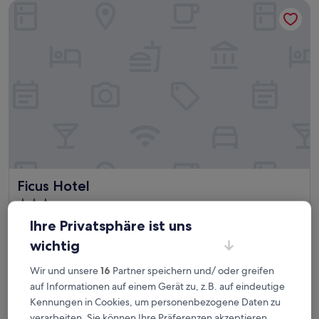
Bewertungen)
Ficus Hotel
Ficus Hotel
Ficus Hotel
3.0-
Sterne-
3,9 km von Monacillo entfernt
Ihre Privatsphäre ist uns
Unterkunft
7.6
7,6/10
Gut
(534 Bewertungen)
wichtig
von
Der
132 €
10,
Preis
Wir und unsere
16
Partner speichern und/ oder greifen
Gut,
inkl. Steuern & Gebühren
beträgt
auf Informationen auf einem Gerät zu, z.B. auf eindeutige
11. Aug.–12. Aug.
(534
132 €
Bewertungen)
Kennungen in Cookies, um personenbezogene Daten zu
Dream's Hotel Puerto Rico
verarbeiten. Sie können Ihre Präferenzen akzeptieren