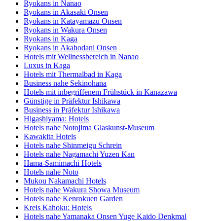
Ryokans in Nanao
Ryokans in Akasaki Onsen
Ryokans in Katayamazu Onsen
Ryokans in Wakura Onsen
Ryokans in Kaga
Ryokans in Akahodani Onsen
Hotels mit Wellnessbereich in Nanao
Luxus in Kaga
Hotels mit Thermalbad in Kaga
Business nahe Sekinohana
Hotels mit inbegriffenem Frühstück in Kanazawa
Günstige in Präfektur Ishikawa
Business in Präfektur Ishikawa
Higashiyama: Hotels
Hotels nahe Notojima Glaskunst-Museum
Kawakita Hotels
Hotels nahe Shinmeigu Schrein
Hotels nahe Nagamachi Yuzen Kan
Hama-Samimachi Hotels
Hotels nahe Noto
Mukou Nakamachi Hotels
Hotels nahe Wakura Showa Museum
Hotels nahe Kenrokuen Garden
Kreis Kahoku: Hotels
Hotels nahe Yamanaka Onsen Yuge Kaido Denkmal