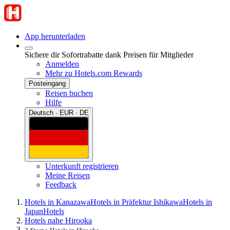
App herunterladen
Sichere dir Sofortrabatte dank Preisen für Mitglieder
Anmelden
Mehr zu Hotels.com Rewards
Posteingang
Reisen buchen
Hilfe
Deutsch · EUR · DE
Unterkunft registrieren
Meine Reisen
Feedback
Hotels in Kanazawa
Hotels in Präfektur Ishikawa
Hotels in
Japan
Hotels
Hotels nahe Hirooka