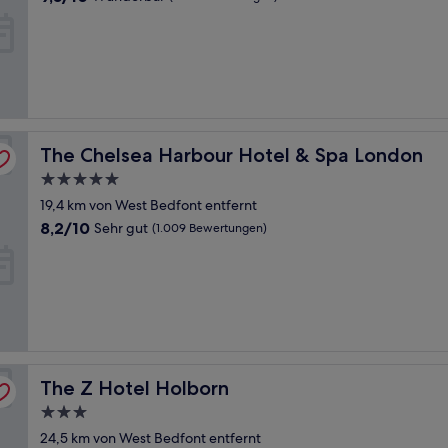
von
10,
Wunderbar,
(1.133
Bewertungen)
The Chelsea Harbour Hotel & Spa London
The Chelsea Harbour Hotel & Spa London
5.0-
Sterne-
19,4 km von West Bedfont entfernt
Unterkunft
8.2
8,2/10
Sehr gut
(1.009 Bewertungen)
von
10,
Sehr
gut,
(1.009
Bewertungen)
The Z Hotel Holborn
The Z Hotel Holborn
3.0-
Sterne-
24,5 km von West Bedfont entfernt