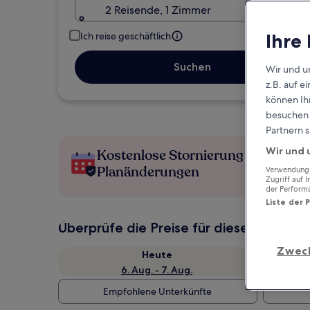
2 Reisende, 1 Zimmer
Ihre
Ich reise geschäftlich
Suchen
Wir und u
z.B. auf 
können Ihr
besuchen S
Partnern s
Wir und 
Kostenlose Stornierung bei
Planänderungen
Verwendung g
Zugriff auf 
der Perform
Liste der 
Überprüfe die Preise für diese Daten
Zwec
Heute
6. Aug. - 7. Aug.
Empfohlene Unterkünfte