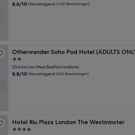
Unterkunft
8.6
8,6/10
Hervorragend
(1.031 Bewertungen)
von
10,
Hervorragend,
(1.031
Bewertungen)
Otherwander Soho Pod Hotel (ADULTS ONLY)
Otherwander Soho Pod Hotel (ADULTS ONL
2.0-
Sterne-
23,6 km von West Bedfont entfernt
Unterkunft
8.8
8,8/10
Hervorragend
(320 Bewertungen)
von
10,
Hervorragend,
(320
Bewertungen)
Hotel Riu Plaza London The Westminster
Hotel Riu Plaza London The Westminster
4.0-