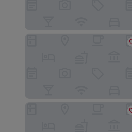
Mercure London Earls Court
Brit Hotels Earls Court