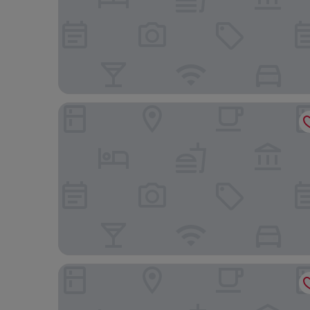
Otherwander Soho Pod Hotel (ADULTS ONLY)
Hotel Riu Plaza London The Westminster