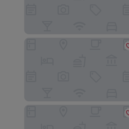
The Chelsea Harbour Hotel & Spa London
The Z Hotel Holborn