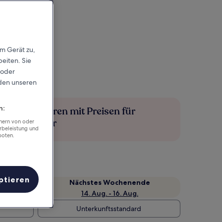
em Gerät zu,
eiten. Sie
 oder
rden unseren
n:
Mehr sparen mit Preisen für
Mitglieder
chern von oder
rbeleistung und
boten.
ptieren
Nächstes Wochenende
14. Aug. - 16. Aug.
Unterkunftsstandard