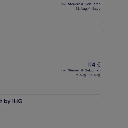
Preis
inkl. Steuern & Gebühren
beträgt
31. Aug.–1. Sept.
118 €
Der
114 €
Preis
inkl. Steuern & Gebühren
beträgt
9. Aug.–10. Aug.
114 €
h by IHG