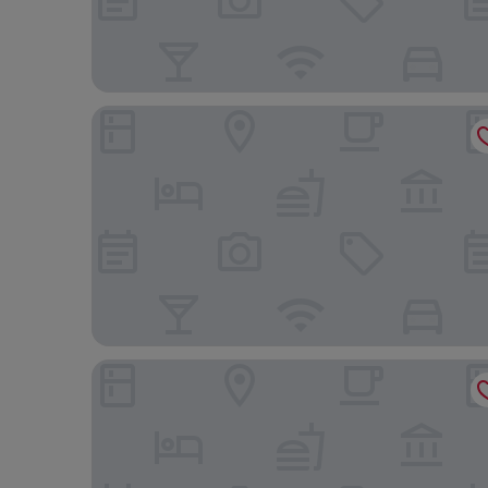
Stamford Bridge Hotel London
Hotel Indigo London K West Shepherd's Bush by 