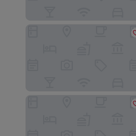
The Hoxton, Shepherd's Bush
Novotel London West