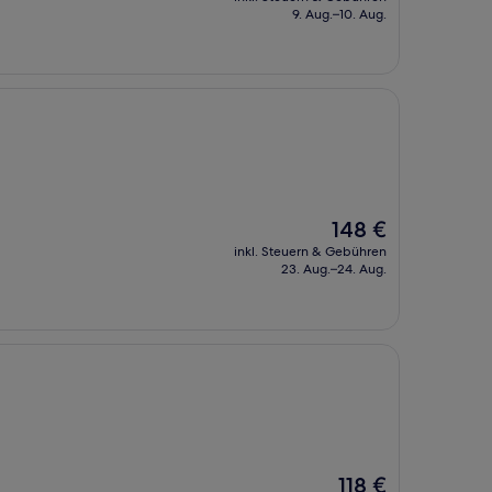
beträgt
9. Aug.–10. Aug.
82 €
Der
148 €
Preis
inkl. Steuern & Gebühren
beträgt
23. Aug.–24. Aug.
148 €
Der
118 €