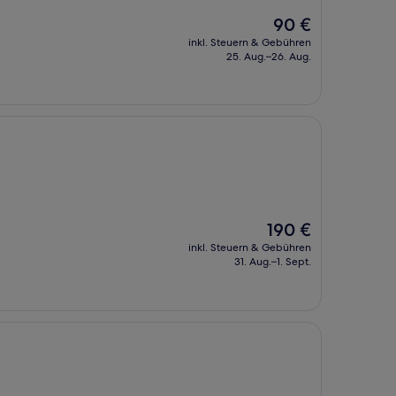
Der
90 €
Preis
inkl. Steuern & Gebühren
beträgt
25. Aug.–26. Aug.
90 €
Der
190 €
Preis
inkl. Steuern & Gebühren
beträgt
31. Aug.–1. Sept.
190 €