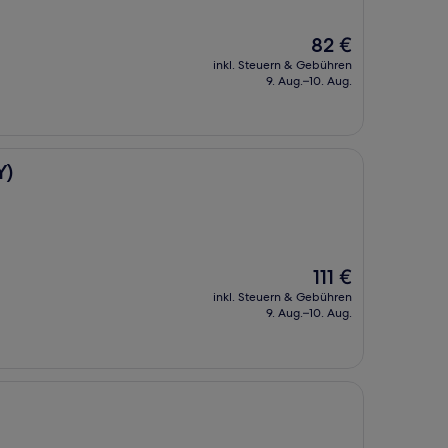
Der
82 €
Preis
inkl. Steuern & Gebühren
beträgt
9. Aug.–10. Aug.
82 €
Y)
Der
111 €
Preis
inkl. Steuern & Gebühren
beträgt
9. Aug.–10. Aug.
111 €