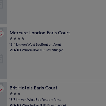
10,
Außergewöhnlich,
(44
Bewertungen)
Mercure London Earls Court
Mercure London Earls Court
4.0-
Sterne-
18,4 km von West Bedfont entfernt
Unterkunft
9.0
9,0/10
Wunderbar
(812 Bewertungen)
von
10,
Wunderbar,
(812
Bewertungen)
Brit Hotels Earls Court
Brit Hotels Earls Court
3.0-
Sterne-
18,7 km von West Bedfont entfernt
Unterkunft
9.0
9,0/10
Wunderbar
(1.133 Bewertungen)