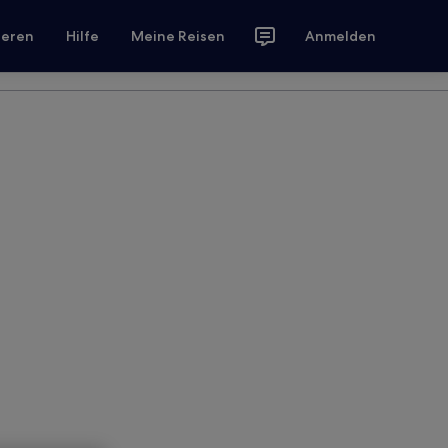
ieren
Hilfe
Meine Reisen
Anmelden