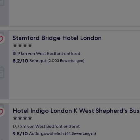
Sehr
gut,
(1.091
Bewertungen)
Stamford Bridge Hotel London
Stamford Bridge Hotel London
4.0-
Sterne-
18,9 km von West Bedfont entfernt
Unterkunft
8.2
8,2/10
Sehr gut
(2.003 Bewertungen)
von
10,
Sehr
gut,
(2.003
Bewertungen)
IHG
Hotel Indigo London K West Shepherd's Bush by IHG
Hotel Indigo London K West Shepherd's Bus
4.0-
Sterne-
17,7 km von West Bedfont entfernt
Unterkunft
9.8
9,8/10
Außergewöhnlich
(44 Bewertungen)
von