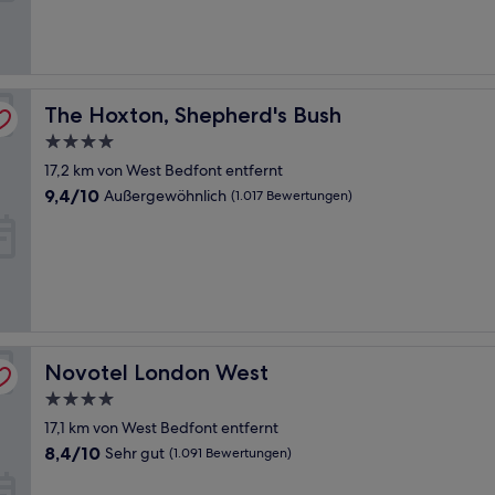
(1.005
Bewertungen)
The Hoxton, Shepherd's Bush
The Hoxton, Shepherd's Bush
4.0-
Sterne-
17,2 km von West Bedfont entfernt
Unterkunft
9.4
9,4/10
Außergewöhnlich
(1.017 Bewertungen)
von
10,
Außergewöhnlich,
(1.017
Bewertungen)
Novotel London West
Novotel London West
4.0-
Sterne-
17,1 km von West Bedfont entfernt
Unterkunft
8.4
8,4/10
Sehr gut
(1.091 Bewertungen)
von
10,