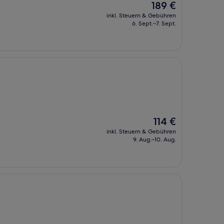
Der
189 €
Preis
inkl. Steuern & Gebühren
beträgt
6. Sept.–7. Sept.
189 €
Der
114 €
Preis
inkl. Steuern & Gebühren
beträgt
9. Aug.–10. Aug.
114 €