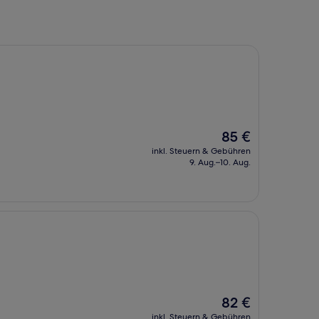
Der
85 €
Preis
inkl. Steuern & Gebühren
beträgt
9. Aug.–10. Aug.
85 €
Der
82 €
Preis
inkl. Steuern & Gebühren