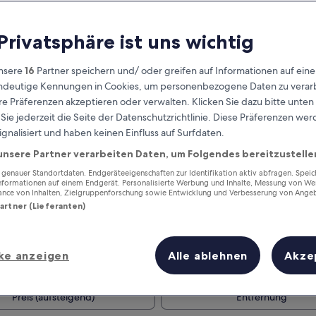
 Privatsphäre ist uns wichtig
nsere
16
Partner speichern und/ oder greifen auf Informationen auf ein
eindeutige Kennungen in Cookies, um personenbezogene Daten zu verarb
e Präferenzen akzeptieren oder verwalten. Klicken Sie dazu bitte unten
ie jederzeit die Seite der Datenschutzrichtlinie. Diese Präferenzen we
ignalisiert und haben keinen Einfluss auf Surfdaten.
unsere Partner verarbeiten Daten, um Folgendes bereitzustelle
Verdiene Prämien für jede
wahrgenommene Übernachtung
enauer Standortdaten. Endgeräteeigenschaften zur Identifikation aktiv abfragen. Spei
Informationen auf einem Endgerät. Personalisierte Werbung und Inhalte, Messung von We
ance von Inhalten, Zielgruppenforschung sowie Entwicklung und Verbesserung von Ange
Partner (Lieferanten)
ke anzeigen
Alle ablehnen
Akze
Morgen
Dieses Wochenende
7. Aug. - 8. Aug.
7. Aug. - 9. Aug.
Preis (aufsteigend)
Entfernung