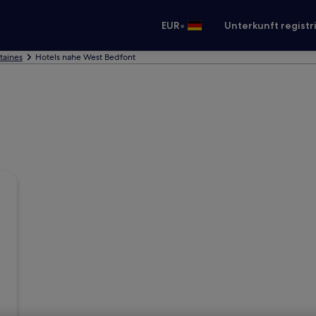
•
EUR
Unterkunft registr
Staines
Hotels nahe West Bedfont