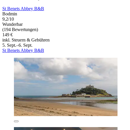
St Benets Abbey B&B
Bodmin
9,2/10
Wunderbar
(194 Bewertungen)
149 €
inkl. Steuern & Gebühren
5. Sept.–6. Sept.
St Benets Abbey B&B