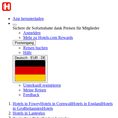
App herunterladen
Sichere dir Sofortrabatte dank Preisen für Mitglieder
Anmelden
Mehr zu Hotels.com Rewards
Posteingang
Reisen buchen
Hilfe
Deutsch · EUR · DE
Unterkunft registrieren
Meine Reisen
Feedback
Hotels in Fowey
Hotels in Cornwall
Hotels in England
Hotels
in Großbritannien
Hotels
Hotels in Lanteglos