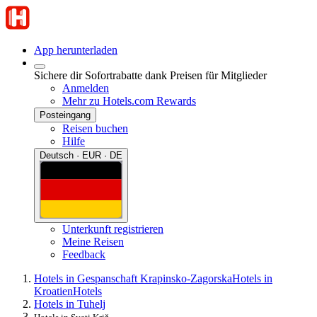
App herunterladen
Sichere dir Sofortrabatte dank Preisen für Mitglieder
Anmelden
Mehr zu Hotels.com Rewards
Posteingang
Reisen buchen
Hilfe
Deutsch · EUR · DE
Unterkunft registrieren
Meine Reisen
Feedback
Hotels in Gespanschaft Krapinsko-Zagorska
Hotels in
Kroatien
Hotels
Hotels in Tuhelj