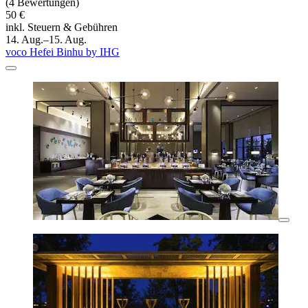
(4 Bewertungen)
50 €
inkl. Steuern & Gebühren
14. Aug.–15. Aug.
voco Hefei Binhu by IHG