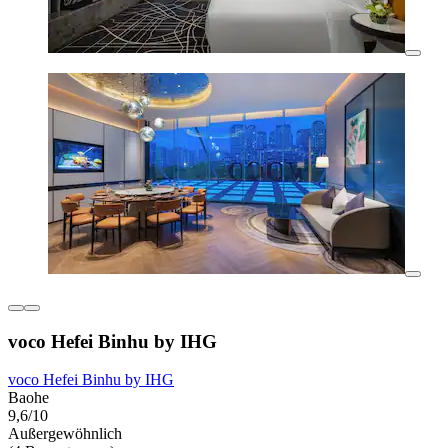
voco Hefei Binhu by IHG
voco Hefei Binhu by IHG
Baohe
9,6/10
Außergewöhnlich