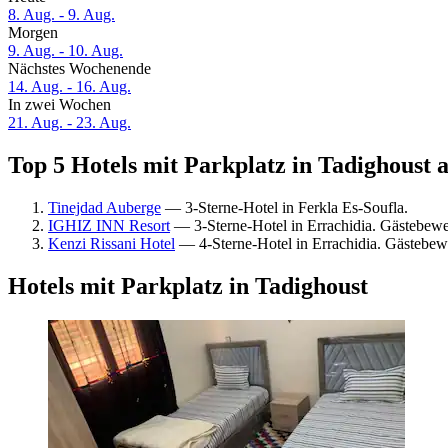
8. Aug. - 9. Aug.
Morgen
9. Aug. - 10. Aug.
Nächstes Wochenende
14. Aug. - 16. Aug.
In zwei Wochen
21. Aug. - 23. Aug.
Top 5 Hotels mit Parkplatz in Tadighoust a
Tinejdad Auberge
— 3-Sterne-Hotel in Ferkla Es-Soufla.
IGHIZ INN Resort
— 3-Sterne-Hotel in Errachidia. Gästebew
Kenzi Rissani Hotel
— 4-Sterne-Hotel in Errachidia. Gästebe
Hotels mit Parkplatz in Tadighoust