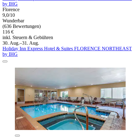
by IHG
Florence
9,0/10
Wunderbar
(636 Bewertungen)
116 €
inkl. Steuern & Gebühren
30. Aug.–31. Aug.
Holiday Inn Express Hotel & Suites FLORENCE NORTHEAST
by IHG