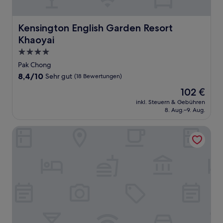
Kensington English Garden Resort Khaoyai
Kensington English Garden Resort
Khaoyai
4.0-
Sterne-
Pak Chong
Unterkunft
8.4
8,4/10
Sehr gut
(18 Bewertungen)
von
Der
102 €
10,
Preis
Sehr
inkl. Steuern & Gebühren
beträgt
8. Aug.–9. Aug.
gut,
102 €
(18
Bewertungen)
The Gallery Khao Yai Hotel and Residence