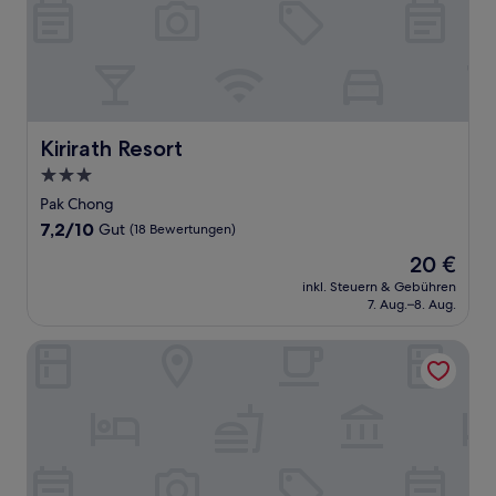
Kirirath Resort
Kirirath Resort
3.0-
Sterne-
Pak Chong
Unterkunft
7.2
7,2/10
Gut
(18 Bewertungen)
von
Der
20 €
10,
Preis
Gut,
inkl. Steuern & Gebühren
beträgt
7. Aug.–8. Aug.
(18
20 €
Bewertungen)
Phukumhom