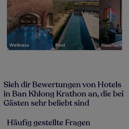
gefunden
wurde.
Preise
und
Verfügbarkeiten
können
sich
ändern.
Es
Wellness
Pool
Haustier­fre
können
zusätzliche
Bedingungen
gelten.
Sieh dir Bewertungen von Hotels
in Ban Khlong Krathon an, die bei
Gästen sehr beliebt sind
Häufig gestellte Fragen