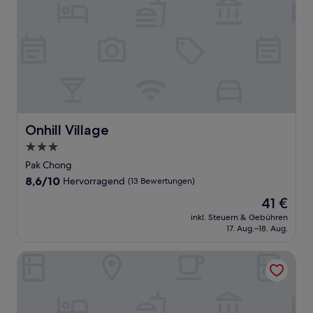
Onhill Village
Onhill Village
3.0-
Sterne-
Pak Chong
Unterkunft
8.6
8,6/10
Hervorragend
(13 Bewertungen)
von
Der
41 €
10,
Preis
Hervorragend,
inkl. Steuern & Gebühren
beträgt
17. Aug.–18. Aug.
(13
41 €
Bewertungen)
Limon Villa Khao Yai by SLH