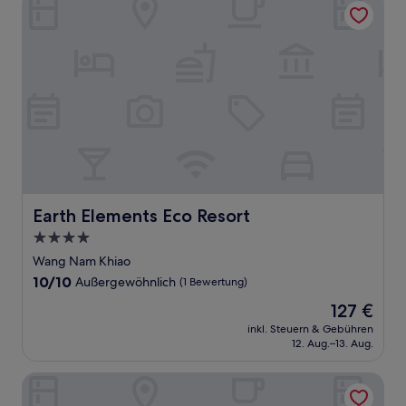
Earth Elements Eco Resort
Earth Elements Eco Resort
4.0-
Sterne-
Wang Nam Khiao
Unterkunft
10.0
10/10
Außergewöhnlich
(1 Bewertung)
von
Der
127 €
10,
Preis
Außergewöhnlich,
inkl. Steuern & Gebühren
beträgt
12. Aug.–13. Aug.
(1
127 €
Bewertung)
Village Farm & Winery