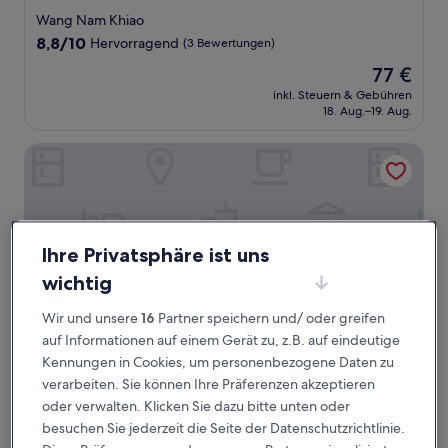
Sterne-
Wang Nam Khiao
Unterkunft
8.8
8,8/10
Hervorragend
(3 Bewertungen)
von
Der
77 €
10,
Preis
Hervorragend,
inkl. Steuern & Gebühren
beträgt
18. Aug.–19. Aug.
(3
77 €
Bewertungen)
Suansaimai Resort
Ihre Privatsphäre ist uns
wichtig
Wir und unsere
16
Partner speichern und/ oder greifen
auf Informationen auf einem Gerät zu, z.B. auf eindeutige
Kennungen in Cookies, um personenbezogene Daten zu
verarbeiten. Sie können Ihre Präferenzen akzeptieren
Suansaimai Resort
Suansaimai Resort
oder verwalten. Klicken Sie dazu bitte unten oder
2.5-
besuchen Sie jederzeit die Seite der Datenschutzrichtlinie.
Sterne-
Wang Nam Khiao