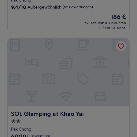
Pak Chong
Unterkunft
9.4
9,4/10
Außergewöhnlich
(52 Bewertungen)
von
Der
186 €
10,
Preis
Außergewöhnlich,
inkl. Steuern & Gebühren
beträgt
2. Sept.–3. Sept.
(52
186 €
Bewertungen)
SOL Glamping at Khao Yai
SOL Glamping at Khao Yai
SOL Glamping at Khao Yai
2.0-
Sterne-
Pak Chong
Unterkunft
6.0
6,0/10
(1 Bewertung)