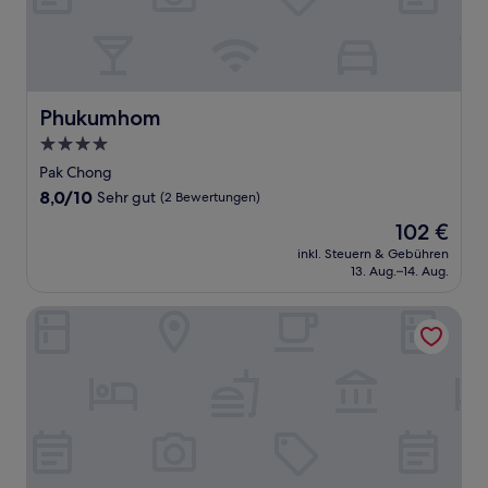
Phukumhom
Phukumhom
4.0-
Sterne-
Pak Chong
Unterkunft
8.0
8,0/10
Sehr gut
(2 Bewertungen)
von
Der
102 €
10,
Preis
Sehr
inkl. Steuern & Gebühren
beträgt
13. Aug.–14. Aug.
gut,
102 €
(2
Bewertungen)
dusitD2 Khao Yai