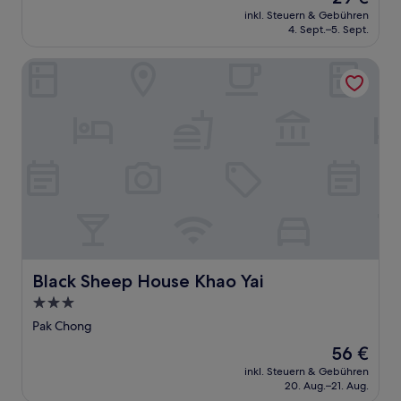
Preis
Sehr
inkl. Steuern & Gebühren
beträgt
4. Sept.–5. Sept.
gut,
29 €
(3
Bewertungen)
Black Sheep House Khao Yai
Black Sheep House Khao Yai
Black Sheep House Khao Yai
3.0-
Sterne-
Pak Chong
Unterkunft
Der
56 €
Preis
inkl. Steuern & Gebühren
beträgt
20. Aug.–21. Aug.
56 €