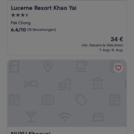
Lucerne Resort Khao Yai
Lucerne Resort Khao Yai
3.5-
Sterne-
Pak Chong
Unterkunft
6.4
6,4/10
(18 Bewertungen)
von
Der
34 €
10,
Preis
(18
inkl. Steuern & Gebühren
beträgt
7. Aug.–8. Aug.
Bewertungen)
34 €
NUYU Khaoyai
NUYU Khaoyai