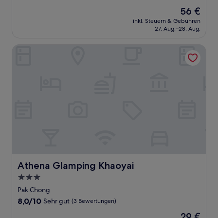
von
Der
56 €
10,
Preis
Gut,
inkl. Steuern & Gebühren
beträgt
27. Aug.–28. Aug.
(18
56 €
Bewertungen)
Athena Glamping Khaoyai
Athena Glamping Khaoyai
Athena Glamping Khaoyai
3.0-
Sterne-
Pak Chong
Unterkunft
8.0
8,0/10
Sehr gut
(3 Bewertungen)
von
Der
29 €
10,