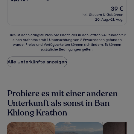
von
Der
39 €
10,
Preis
(1
inkl. Steuern & Gebühren
beträgt
20. Aug.–21. Aug.
Bewertung)
39 €
Dies
Dies ist der niedrigste Preis pro Nacht, der in den letzten 24 Stunden für
einen Aufenthalt mit 1 Übernachtung von 2 Erwachsenen gefunden
ist
wurde. Preise und Verfügbarkeiten können sich ändern. Es können
der
zusätzliche Bedingungen gelten.
niedrigste
Preis
Alle Unterkünfte anzeigen
pro
Nacht,
der
in
den
letzten
Probiere es mit einer anderen
24 Stunden
für
Unterkunft als sonst in Ban
einen
Khlong Krathon
Aufenthalt
mit
1 Übernachtung
Suche nach Unterkünften mit Wellness vor Ort
Suche nach Unterkünften mit Pool
Suche nach ha
von
2 Erwachsenen