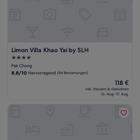
Limon Villa Khao Yai by SLH
Limon Villa Khao Yai by SLH
4.0-
Sterne-
Pak Chong
Unterkunft
8.8
8,8/10
Hervorragend
(54 Bewertungen)
von
Der
118 €
10,
Preis
Hervorragend,
inkl. Steuern & Gebühren
beträgt
16. Aug.–17. Aug.
(54
118 €
Bewertungen)
Kirirath Resort