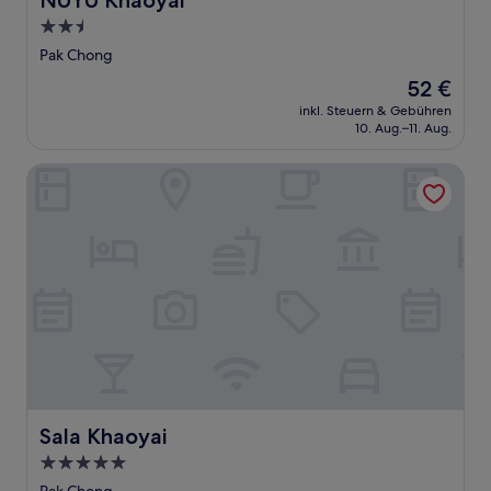
NUYU Khaoyai
2.5-
Sterne-
Pak Chong
Unterkunft
Der
52 €
Preis
inkl. Steuern & Gebühren
beträgt
10. Aug.–11. Aug.
52 €
Sala Khaoyai
Sala Khaoyai
Sala Khaoyai
5.0-
Sterne-