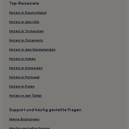
Top-Reiseziele
Hotels mit Wellnessbereich in Mu Si
Hotels in Deutschland
Hotels mit Pool nahe Stadion zu Ehren des 80.
Geburtstags des Königs
Hotels in den USA
Golf in Pak Chong
Hotels in Tschechien
Haustierfreundliche in Pak Chong
Hotels in Österreich
Hotels mit Wellnessbereich in Pak Chong
Hotels in den Niederlanden
Hotels mit Fitnessbereich in Pak Chong
Hotels in Italien
Lgbtqia-Freundliche in Pak Chong
Hotels in Schweden
Business in Nakhon Ratchasima
Hotels in Portugal
Günstige in Nakhon Ratchasima
Hotels in Polen
Günstige in Nakhon Ratchasima
Hotels in der Türkei
Familien in Nakhon Ratchasima
Hotels mit Pool in Nakhon Ratchasima
Support und häufig gestellte Fragen
Luxus in Pong Ta Long
Meine Buchungen
Günstige in Pong Ta Long
Häufig gestellte Fragen