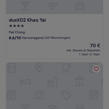
dusitD2 Khao Yai
dusitD2 Khao Yai
4.0-
Sterne-
Pak Chong
Unterkunft
8.6
8,6/10
Hervorragend
(207 Bewertungen)
von
Der
70 €
10,
Preis
Hervorragend,
inkl. Steuern & Gebühren
beträgt
1. Sept.–2. Sept.
(207
70 €
Bewertungen)
Kensington English Garden Resort Khaoyai