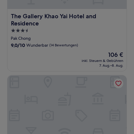
The Gallery Khao Yai Hotel and Residence
The Gallery Khao Yai Hotel and
Residence
3.5-
Sterne-
Pak Chong
Unterkunft
9.0
9,0/10
Wunderbar
(14 Bewertungen)
von
Der
106 €
10,
Preis
Wunderbar,
inkl. Steuern & Gebühren
beträgt
7. Aug.–8. Aug.
(14
106 €
Bewertungen)
Sawansang Nangkeaw Resort