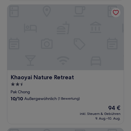
Khaoyai Nature Retreat
Khaoyai Nature Retreat
Khaoyai Nature Retreat
2.5-
Sterne-
Pak Chong
Unterkunft
10.0
10/10
Außergewöhnlich
(1 Bewertung)
von
Der
94 €
10,
Preis
Außergewöhnlich,
inkl. Steuern & Gebühren
beträgt
9. Aug.–10. Aug.
(1
94 €
Bewertung)
Earth Elements Eco Resort