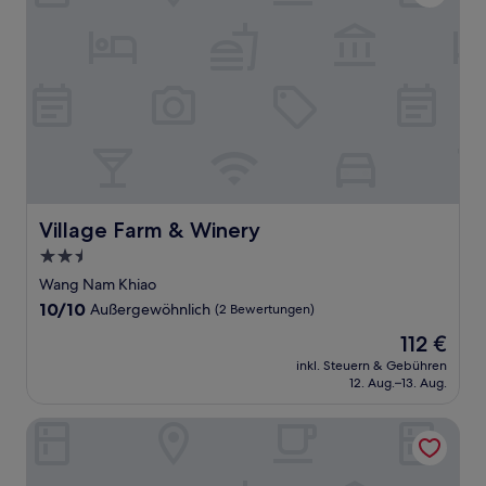
Village Farm & Winery
Village Farm & Winery
2.5-
Sterne-
Wang Nam Khiao
Unterkunft
10.0
10/10
Außergewöhnlich
(2 Bewertungen)
von
Der
112 €
10,
Preis
Außergewöhnlich,
inkl. Steuern & Gebühren
beträgt
12. Aug.–13. Aug.
(2
112 €
Bewertungen)
Onhill Village