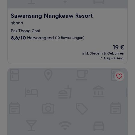
Sawansang Nangkeaw Resort
Sawansang Nangkeaw Resort
2.5-
Sterne-
Pak Thong Chai
Unterkunft
8.6
8,6/10
Hervorragend
(10 Bewertungen)
von
Der
19 €
10,
Preis
Hervorragend,
inkl. Steuern & Gebühren
beträgt
7. Aug.–8. Aug.
(10
19 €
Bewertungen)
Lucerne Resort Khao Yai