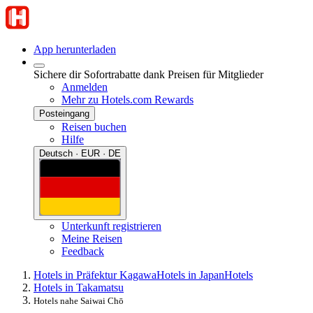
App herunterladen
Sichere dir Sofortrabatte dank Preisen für Mitglieder
Anmelden
Mehr zu Hotels.com Rewards
Posteingang
Reisen buchen
Hilfe
Deutsch · EUR · DE
Unterkunft registrieren
Meine Reisen
Feedback
Hotels in Präfektur Kagawa
Hotels in Japan
Hotels
Hotels in Takamatsu
Hotels nahe Saiwai Chō