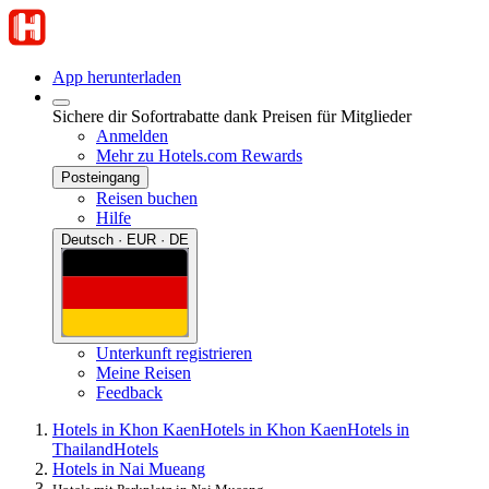
App herunterladen
Sichere dir Sofortrabatte dank Preisen für Mitglieder
Anmelden
Mehr zu Hotels.com Rewards
Posteingang
Reisen buchen
Hilfe
Deutsch · EUR · DE
Unterkunft registrieren
Meine Reisen
Feedback
Hotels in Khon Kaen
Hotels in Khon Kaen
Hotels in
Thailand
Hotels
Hotels in Nai Mueang