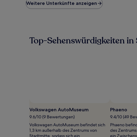
niedrigste
Weitere Unterkünfte anzeigen
Preis
pro
Nacht,
der
in
den
Top-Sehenswürdigkeiten in 
letzten
24 Stunden
für
einen
Aufenthalt
mit
1 Übernachtung
von
2 Erwachsenen
gefunden
wurde.
Preise
und
Volkswagen AutoMuseum
Phaeno
Verfügbarkeiten
9.6/10 (9 Bewertungen)
9.4/10 (49 B
können
sich
Volkswagen AutoMuseum befindet sich
Phaeno befind
ändern.
1,3 km außerhalb des Zentrums von
des Zentrums 
Es
Stadtmitte, sodass sich ein
ein Zwischen