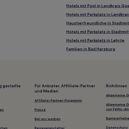
Hotels mit Pool in Landkreis Gos
Hotels mit Parkplatz in Landkrei
Haustierfreundliche in Stadtmi
Hotels mit Parkplatz in Stadtmit
Hotels mit Parkplatz in Lehrte
Familien in Bad Harzburg
Haustierfreundliche in Hambüh
Haustierfreundliche in Vienen
Familien in Goslar
Hotels mit Parkplatz in Hildesh
g gestellte
Für Anbieter, Affliliate-Partner
Richtlinien
und Medien
Hotels mit Parkplatz in Brauns
Allgemeine 
Hotels mit Küchenzeile in Celle
Affiliate-Partner-Programm
Allgemeine 
Familien in Wolfsburg
von FeWo-dir
gen
Presse
Hotels mit inbegriffenem Frühs
Barrierefreihe
Bei uns werben
Haustierfreundliche in Wolfsh
Datenschutz
erten
Reiseveranstalter