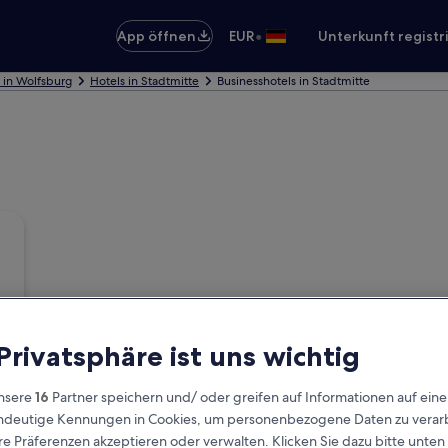
•
App öffnen
EUR
Unterkunft registr
 in Wolfsburg
Hotels in Stadtmitte
Businesshotels in Stadtmitte
 Privatsphäre ist uns wichtig
nsere
16
Partner speichern und/ oder greifen auf Informationen auf ein
eindeutige Kennungen in Cookies, um personenbezogene Daten zu verarb
e Präferenzen akzeptieren oder verwalten. Klicken Sie dazu bitte unten