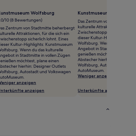
Kunstmuseum Wolfsburg
Kunstmuseum Wolfsburg
.0/10 (8 Bewertungen)
Das Zentrum von Stadtmitte 
kulturelle Attraktionen, für die 
as Zentrum von Stadtmitte beherbergt
Zwischenstopp sicherlich lohnt
ulturelle Attraktionen, für die sich ein
dieser Kultur-Highlights: Ku
wischenstopp sicherlich lohnt. Eines
Wolfsburg. Wenn du das kultur
ieser Kultur-Highlights: Kunstmuseum
Angebot in Stadtmitte in voll
olfsburg. Wenn du das kulturelle
genießen möchtest, plane ein
ngebot in Stadtmitte in vollen Zügen
Abstecher hierhin: Designer O
enießen möchtest, plane einen
Wolfsburg, Autostadt und Vo
bstecher hierhin: Designer Outlets
AutoMuseum.
olfsburg, Autostadt und Volkswagen
Weniger anzeigen
AutoMuseum.
eniger anzeigen
nterkünfte anzeigen
Unterkünfte anzeigen