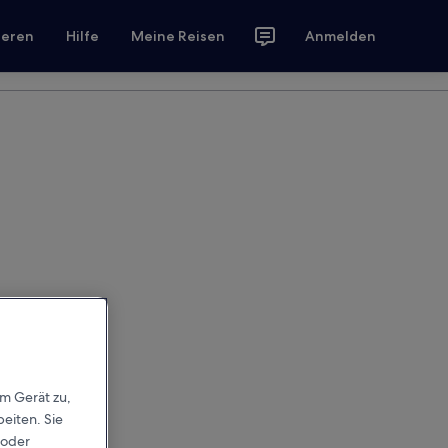
ieren
Hilfe
Meine Reisen
Anmelden
em Gerät zu,
eiten. Sie
 oder