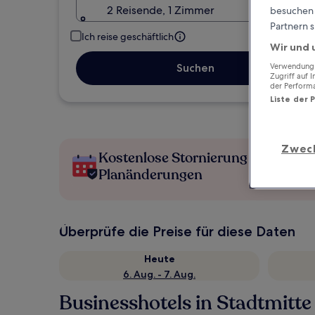
2 Reisende, 1 Zimmer
besuchen S
Partnern s
Ich reise geschäftlich
Wir und 
Suchen
Verwendung g
Zugriff auf 
der Perform
Liste der 
Zwec
Kostenlose Stornierung bei
Planänderungen
Überprüfe die Preise für diese Daten
Heute
6. Aug. - 7. Aug.
Businesshotels in Stadtmitte