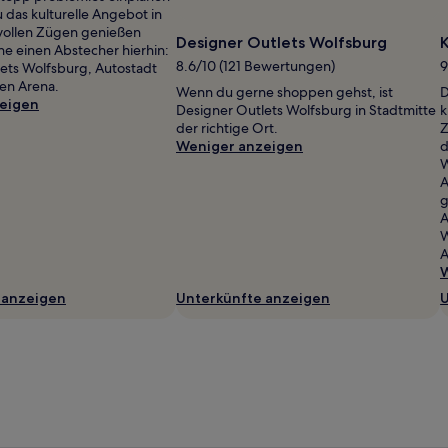
 das kulturelle Angebot in
 vollen Zügen genießen
Designer Outlets Wolfsburg
ne einen Abstecher hierhin:
8.6/10 (121 Bewertungen)
9
ets Wolfsburg, Autostadt
en Arena.
Wenn du gerne shoppen gehst, ist
D
eigen
Designer Outlets Wolfsburg in Stadtmitte
k
der richtige Ort.
Z
Weniger anzeigen
d
W
A
g
A
W
W
 anzeigen
Unterkünfte anzeigen
U