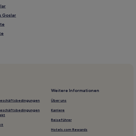
lar
s Goslar
tte
te
ren
burg
eim
Weitere Informationen
chweiger Land
Geschäftsbedingungen
Über uns
Geschäftsbedingungen
Karriere
ekt
Reiseführer
tück in Langelsheim
it
Hotels.com Rewards
agen