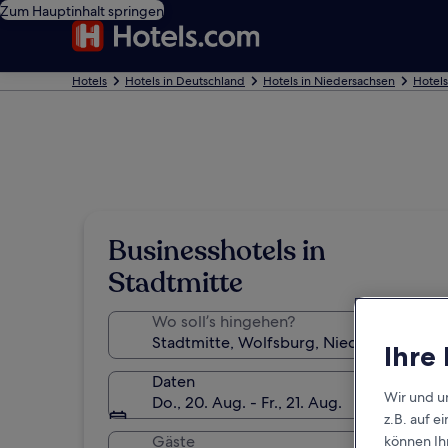
Zum Hauptinhalt springen
Hotels
Hotels in Deutschland
Hotels in Niedersachsen
Hotels
Businesshotels in
Stadtmitte
Wo soll’s hingehen?
Ihre
Daten
Wir und u
Do., 20. Aug. - Fr., 21. Aug.
z.B. auf 
Gäste
können Ihr