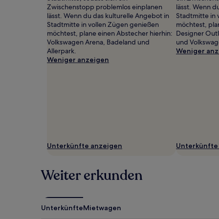
können
Zwischenstopp problemlos einplanen
lässt. Wenn du
zusätzliche
lässt. Wenn du das kulturelle Angebot in
Stadtmitte in
Bedingungen
Stadtmitte in vollen Zügen genießen
möchtest, pla
gelten.
möchtest, plane einen Abstecher hierhin:
Designer Outl
Volkswagen Arena, Badeland und
und Volkswag
Allerpark.
Weniger anz
Weniger anzeigen
Unterkünfte anzeigen
Unterkünfte
Weiter erkunden
Unterkünfte
Mietwagen