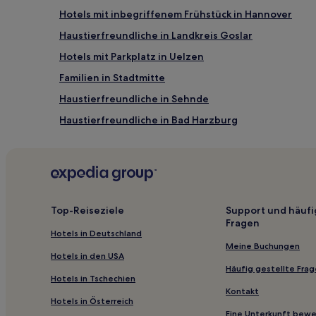
Hotels mit inbegriffenem Frühstück in Hannover
Haustierfreundliche in Landkreis Goslar
Hotels mit Parkplatz in Uelzen
Familien in Stadtmitte
Haustierfreundliche in Sehnde
Haustierfreundliche in Bad Harzburg
Haustierfreundliche in Lahe
Haustierfreundliche in Eschede
Hotels mit inbegriffenem Frühstück in Goslar
Business in Hildesheim
Top-Reiseziele
Support und häufi
Fragen
Familien in Hildesheim
Hotels in Deutschland
Familien in Braunschweig
Meine Buchungen
Hotels in den USA
Familien in Celle
Häufig gestellte Fra
Hotels in Tschechien
Hotels mit Küchenzeile in Wolfsburg
Kontakt
Hotels in Österreich
Hotels mit Parkplatz in Langelsheim
Eine Unterkunft bew