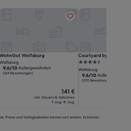
by Meliá
WohnGut Wolfsburg
Courtyard by Marriott W
by Meliá
WohnGut Wolfsburg
Courtyard by Marriott W
WohnGut Wolfsburg
Courtyard by Marriott 
4.5-
Wolfsburg
9.6
9,6/10
Außergewöhnlich
Sterne-
Wolfsburg
von
(124 Bewertungen)
Unterkunft
9.6
9,6/10
Außergewöhnlich
10,
von
(370 Bewertungen)
Außergewöhnlich,
10,
(124
Der
Außergewöhnlich,
141 €
Bewertungen)
Preis
(370
inkl. Steuern & Gebühren
inkl. Steu
beträgt
Bewertungen)
7. Aug.–8. Aug.
9
141 €
rde. Preise und Verfügbarkeiten können sich ändern. Es können