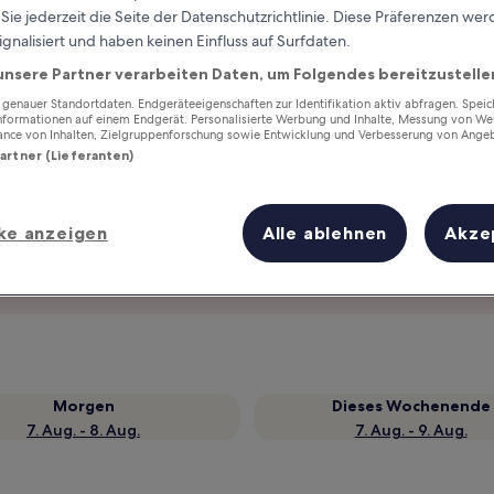
ie jederzeit die Seite der Datenschutzrichtlinie. Diese Präferenzen we
ignalisiert und haben keinen Einfluss auf Surfdaten.
unsere Partner verarbeiten Daten, um Folgendes bereitzustelle
enauer Standortdaten. Endgeräteeigenschaften zur Identifikation aktiv abfragen. Spei
Informationen auf einem Endgerät. Personalisierte Werbung und Inhalte, Messung von We
ance von Inhalten, Zielgruppenforschung sowie Entwicklung und Verbesserung von Ange
Partner (Lieferanten)
ke anzeigen
Alle ablehnen
Akze
Verdiene Prämien für jede
wahrgenommene Übernachtung
Morgen
Dieses Wochenende
7. Aug. - 8. Aug.
7. Aug. - 9. Aug.