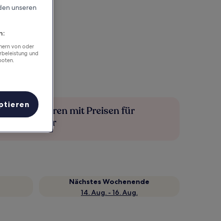
rden unseren
n:
chern von oder
rbeleistung und
boten.
ptieren
Mehr sparen mit Preisen für
Mitglieder
Nächstes Wochenende
14. Aug. - 16. Aug.