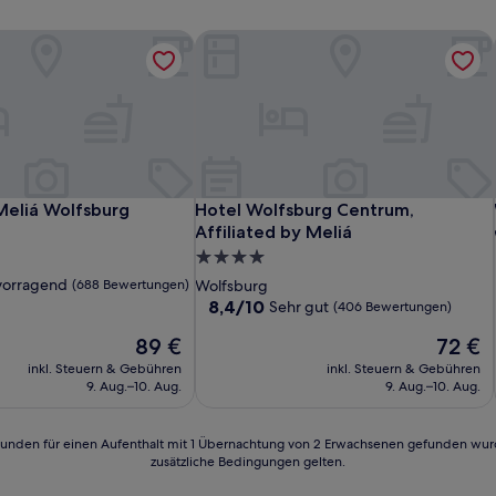
Meliá Wolfsburg
Hotel Wolfsburg Centrum, Affiliated 
Meliá Wolfsburg
Hotel Wolfsburg Centrum, Affiliated 
Meliá Wolfsburg
Hotel Wolfsburg Centrum,
Affiliated by Meliá
4.0-
Sterne-
vorragend
(688 Bewertungen)
Wolfsburg
Unterkunft
8.4
8,4/10
Sehr gut
(406 Bewertungen)
von
d,
Der
Der
89 €
72 €
10,
Preis
Preis
Sehr
inkl. Steuern & Gebühren
inkl. Steuern & Gebühren
n)
beträgt
beträgt
gut,
9. Aug.–10. Aug.
9. Aug.–10. Aug.
89 €
72 €
(406
Bewertungen)
24 Stunden für einen Aufenthalt mit 1 Übernachtung von 2 Erwachsenen gefunden wu
zusätzliche Bedingungen gelten.