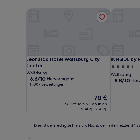
Leonardo Hotel Wolfsburg City Center
INNSiDE by 
Leonardo Hotel Wolfsburg City Center
INNSiDE by 
Leonardo Hotel Wolfsburg City
INNSiDE by 
Center
4.5-
Wolfsburg
Sterne-
Wolfsburg
8.6
8,6/10
Hervorragend
Unterkunft
8.8
8,8/10
Her
von
(1.007 Bewertungen)
von
10,
10,
Hervorragend,
Der
Hervorragen
78 €
(1.007
Preis
(688
inkl. Steuern & Gebühren
Bewertungen)
beträgt
Bewertunge
16. Aug.–17. Aug.
78 €
Dies
Dies ist der niedrigste Preis pro Nacht, der in den letzten 
ist
der