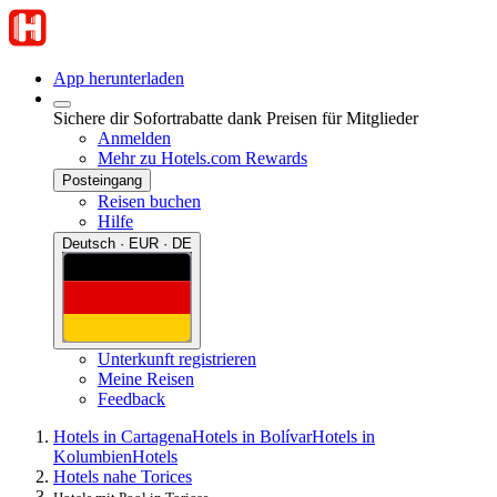
App herunterladen
Sichere dir Sofortrabatte dank Preisen für Mitglieder
Anmelden
Mehr zu Hotels.com Rewards
Posteingang
Reisen buchen
Hilfe
Deutsch · EUR · DE
Unterkunft registrieren
Meine Reisen
Feedback
Hotels in Cartagena
Hotels in Bolívar
Hotels in
Kolumbien
Hotels
Hotels nahe Torices