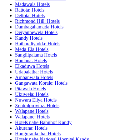
Madawala Hotels
Rattota: Hotels
Deltota: Hotels
Richmond Hill: Hotels
Dambagahamada Hotels
Deiyannewela Hotels
Kandy Hotels
Hatharaliyadda: Hotels
Meda-Ela Hotels
Sangilipalama Hotels
Hantana: Hotels
Elkaduwa Hotels
Udapalatha: Hotels
Ambanwala Hotels
Gangawata Korale: Hotels
Pitawala Hotels
Ukuwela: Hotels
Nuwara Eliya Hotels
Zentralprovinz: Hotels
Walapane Hotels
Walapane: Hotels
Hotels nahe Bahnhof Kandy
Akurana: Hotels
Hanguranketha: Hotels
Hotels nahe National Hospital Kandy