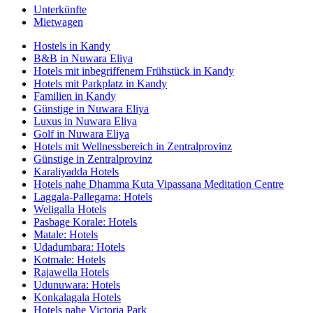
Unterkünfte
Mietwagen
Hostels in Kandy
B&B in Nuwara Eliya
Hotels mit inbegriffenem Frühstück in Kandy
Hotels mit Parkplatz in Kandy
Familien in Kandy
Günstige in Nuwara Eliya
Luxus in Nuwara Eliya
Golf in Nuwara Eliya
Hotels mit Wellnessbereich in Zentralprovinz
Günstige in Zentralprovinz
Karaliyadda Hotels
Hotels nahe Dhamma Kuta Vipassana Meditation Centre
Laggala-Pallegama: Hotels
Weligalla Hotels
Pasbage Korale: Hotels
Matale: Hotels
Udadumbara: Hotels
Kotmale: Hotels
Rajawella Hotels
Udunuwara: Hotels
Konkalagala Hotels
Hotels nahe Victoria Park