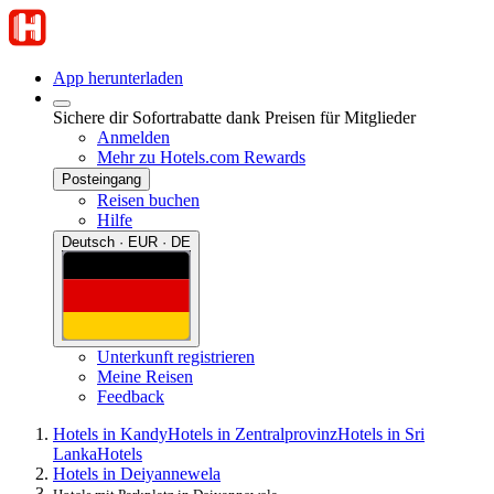
App herunterladen
Sichere dir Sofortrabatte dank Preisen für Mitglieder
Anmelden
Mehr zu Hotels.com Rewards
Posteingang
Reisen buchen
Hilfe
Deutsch · EUR · DE
Unterkunft registrieren
Meine Reisen
Feedback
Hotels in Kandy
Hotels in Zentralprovinz
Hotels in Sri
Lanka
Hotels
Hotels in Deiyannewela