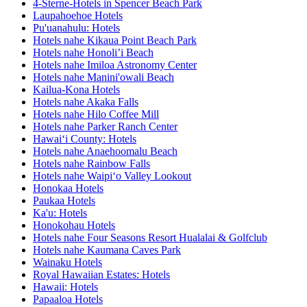
4-Sterne-Hotels in Spencer Beach Park
Laupahoehoe Hotels
Pu'uanahulu: Hotels
Hotels nahe Kikaua Point Beach Park
Hotels nahe Honoli’i Beach
Hotels nahe Imiloa Astronomy Center
Hotels nahe Manini'owali Beach
Kailua-Kona Hotels
Hotels nahe Akaka Falls
Hotels nahe Hilo Coffee Mill
Hotels nahe Parker Ranch Center
Hawaiʻi County: Hotels
Hotels nahe Anaehoomalu Beach
Hotels nahe Rainbow Falls
Hotels nahe Waipiʻo Valley Lookout
Honokaa Hotels
Paukaa Hotels
Ka'u: Hotels
Honokohau Hotels
Hotels nahe Four Seasons Resort Hualalai & Golfclub
Hotels nahe Kaumana Caves Park
Wainaku Hotels
Royal Hawaiian Estates: Hotels
Hawaii: Hotels
Papaaloa Hotels