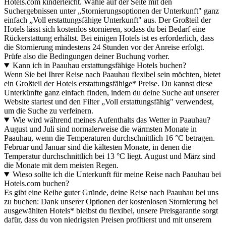
Hotels.com kinderleicht. Wähle auf der Seite mit den
Suchergebnissen unter „Stornierungsoptionen der Unterkunft" ganz
einfach „Voll erstattungsfähige Unterkunft" aus. Der Großteil der
Hotels lässt sich kostenlos stornieren, sodass du bei Bedarf eine
Rückerstattung erhältst. Bei einigen Hotels ist es erforderlich, dass
die Stornierung mindestens 24 Stunden vor der Anreise erfolgt.
Prüfe also die Bedingungen deiner Buchung vorher.
Kann ich in Paauhau erstattungsfähige Hotels buchen?
Wenn Sie bei Ihrer Reise nach Paauhau flexibel sein möchten, bietet
ein Großteil der Hotels erstattungsfähige* Preise. Du kannst diese
Unterkünfte ganz einfach finden, indem du deine Suche auf unserer
Website startest und den Filter „Voll erstattungsfähig" verwendest,
um die Suche zu verfeinern.
Wie wird während meines Aufenthalts das Wetter in Paauhau?
August und Juli sind normalerweise die wärmsten Monate in
Paauhau, wenn die Temperaturen durchschnittlich 16 °C betragen.
Februar und Januar sind die kältesten Monate, in denen die
Temperatur durchschnittlich bei 13 °C liegt. August und März sind
die Monate mit dem meisten Regen.
Wieso sollte ich die Unterkunft für meine Reise nach Paauhau bei
Hotels.com buchen?
Es gibt eine Reihe guter Gründe, deine Reise nach Paauhau bei uns
zu buchen: Dank unserer Optionen der kostenlosen Stornierung bei
ausgewählten Hotels* bleibst du flexibel, unsere Preisgarantie sorgt
dafür, dass du von niedrigsten Preisen profitierst und mit unserem