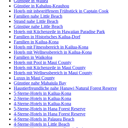
Günstige in Wailea
Günstige in Kahaluu-Keauhou
Hotels mit inbegriffenem Frühstück in Captain Cook
Familien nahe Little Beach
Strand nahe Little Beach
Günstige nahe Little Beach
Hotels mit Küchenzeile in Hawaiian Paradise Park
Familien in Historisches Kailua-Dorf
Familien in Kailua-Kona
Hotels mit Fitnessbereich in Kailua-Kona
Hotels mit Wellnessbereich in Kailua-Kona
Familien in Waikoloa
Hotels mit Pool in Maui County
Hotels mit Küchenzeile in Maui County
Hotels mit Wellnessbereich in Maui County
Luxus in Maui County
Günstige nahe Mahaiula Bay
Haustierfreundliche nahe Hanawi Natural Forest Reserve
5-Sterne-Hotels in Kailua-Kona
2-Sterne-Hotels in Kailua-Kona
4-Sterne-Hotels in Kailua-Kona
5-Sterne-Hotels in Hana Forest Reserve
4-Sterne-Hotels in Hana Forest Reserve
4-Sterne-Hotels in Palauea Beach
4-Sterne-Hotels in Little Beach