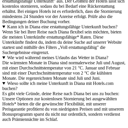
erstattungsfähige Unterkunft" aus. Der Großteil der Hotels lässt sich
kostenlos stornieren, sodass du bei Bedarf eine Rückerstattung
erhältst. Bei einigen Hotels ist es erforderlich, dass die Stornierung
mindestens 24 Stunden vor der Anreise erfolgt. Prüfe also die
Bedingungen deiner Buchung vorher.
Kann ich in Diana eine erstattungsfähige Unterkunft buchen?
Wenn Sie bei Ihrer Reise nach Diana flexibel sein möchten, bieten
die meisten Unterkünfte erstattungsfähige* Raten. Diese
Unterkünfte findest du, indem du deine Suche auf unserer Website
startest und mithilfe des Filters „Voll erstattungsfähig" die
Suchergebnisse eingrenzt.
Wie wird während meines Urlaubs das Wetter in Diana?
Die wärmsten Monate in Diana sind normalerweise Juli und August,
mit einer Durchschnittstemperatur von 21 °C. Januar und Februar
sind mit einer Durchschnittstemperatur von 2 °C die kühlsten
Monate. Die regenreichsten Monate sind Juli und Juni.
Wieso sollte ich meine Unterkunft in Diana mit Hotels.com
buchen?
Es gibt viele Gründe, deine Reise nach Diana bei uns zu buchen:
Unsere Optionen zur kostenlosen Stornierung bei ausgewählten
Hotels* bieten dir die gewünschte Flexibilität, mit unserer
Preisgarantie profitierst du von niedrigsten Preisen und mit unserem
Bonusprogramm sparst du nicht nur ordentlich, sondern verdienst
auch Prämiennächte im Schlaf.