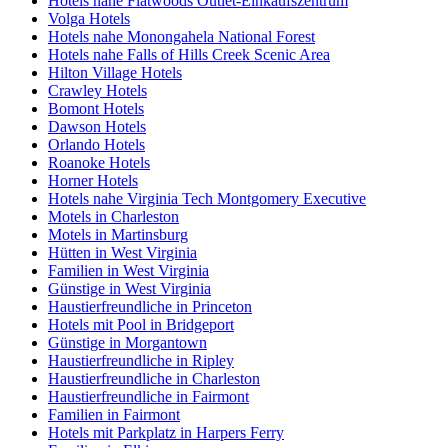
Hotels nahe Flatwoods Outlet-Einkaufszentrum
Volga Hotels
Hotels nahe Monongahela National Forest
Hotels nahe Falls of Hills Creek Scenic Area
Hilton Village Hotels
Crawley Hotels
Bomont Hotels
Dawson Hotels
Orlando Hotels
Roanoke Hotels
Horner Hotels
Hotels nahe Virginia Tech Montgomery Executive
Motels in Charleston
Motels in Martinsburg
Hütten in West Virginia
Familien in West Virginia
Günstige in West Virginia
Haustierfreundliche in Princeton
Hotels mit Pool in Bridgeport
Günstige in Morgantown
Haustierfreundliche in Ripley
Haustierfreundliche in Charleston
Haustierfreundliche in Fairmont
Familien in Fairmont
Hotels mit Parkplatz in Harpers Ferry