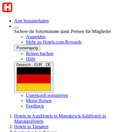
App herunterladen
Sichere dir Sofortrabatte dank Preisen für Mitglieder
Anmelden
Mehr zu Hotels.com Rewards
Posteingang
Reisen buchen
Hilfe
Deutsch · EUR · DE
Unterkunft registrieren
Meine Reisen
Feedback
Hotels in Asni
Hotels in Marrakesch-Safi
Hotels in
Marokko
Hotels
Hotels in Tamatert