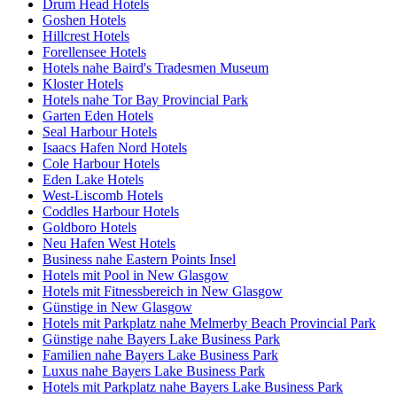
Drum Head Hotels
Goshen Hotels
Hillcrest Hotels
Forellensee Hotels
Hotels nahe Baird's Tradesmen Museum
Kloster Hotels
Hotels nahe Tor Bay Provincial Park
Garten Eden Hotels
Seal Harbour Hotels
Isaacs Hafen Nord Hotels
Cole Harbour Hotels
Eden Lake Hotels
West-Liscomb Hotels
Coddles Harbour Hotels
Goldboro Hotels
Neu Hafen West Hotels
Business nahe Eastern Points Insel
Hotels mit Pool in New Glasgow
Hotels mit Fitnessbereich in New Glasgow
Günstige in New Glasgow
Hotels mit Parkplatz nahe Melmerby Beach Provincial Park
Günstige nahe Bayers Lake Business Park
Familien nahe Bayers Lake Business Park
Luxus nahe Bayers Lake Business Park
Hotels mit Parkplatz nahe Bayers Lake Business Park