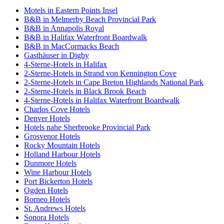
Motels in Eastern Points Insel
B&B in Melmerby Beach Provincial Park
B&B in Annapolis Royal
B&B in Halifax Waterfront Boardwalk
B&B in MacCormacks Beach
Gasthäuser in Digby
4-Sterne-Hotels in Halifax
2-Sterne-Hotels in Strand von Kennington Cove
2-Sterne-Hotels in Cape Breton Highlands National Park
2-Sterne-Hotels in Black Brook Beach
4-Sterne-Hotels in Halifax Waterfront Boardwalk
Charlos Cove Hotels
Denver Hotels
Hotels nahe Sherbrooke Provincial Park
Grosvenor Hotels
Rocky Mountain Hotels
Holland Harbour Hotels
Dunmore Hotels
Wine Harbour Hotels
Port Bickerton Hotels
Ogden Hotels
Borneo Hotels
St. Andrews Hotels
Sonora Hotels