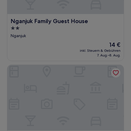
Nganjuk Family Guest House
Nganjuk Family Guest House
2.0-
Sterne-
Nganjuk
Unterkunft
Der
14 €
Preis
inkl. Steuern & Gebühren
beträgt
7. Aug.–8. Aug.
14 €
Front One Hotel Nganjuk