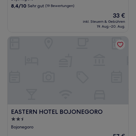
Unterkunft
8.4
8,4/10
Sehr gut
(19 Bewertungen)
von
Der
33 €
10,
Preis
Sehr
inkl. Steuern & Gebühren
beträgt
19. Aug.–20. Aug.
gut,
33 €
(19
Bewertungen)
EASTERN HOTEL BOJONEGORO
EASTERN HOTEL BOJONEGORO
EASTERN HOTEL BOJONEGORO
2.5-
Sterne-
Bojonegoro
Unterkunft
Der