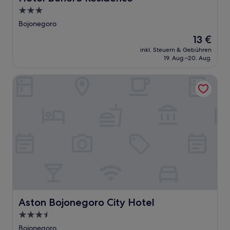
3.0-
Sterne-
Bojonegoro
Unterkunft
Der
13 €
Preis
inkl. Steuern & Gebühren
beträgt
19. Aug.–20. Aug.
13 €
Aston Bojonegoro City Hotel
Aston Bojonegoro City Hotel
Aston Bojonegoro City Hotel
3.5-
Sterne-
Bojonegoro