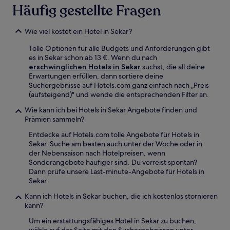
Verfügbarkeiten
Häufig gestellte Fragen
können
sich
ändern.
Wie viel kostet ein Hotel in Sekar?
Es
können
Tolle Optionen für alle Budgets und Anforderungen gibt
zusätzliche
es in Sekar schon ab 13 €. Wenn du nach
Bedingungen
erschwinglichen Hotels in Sekar
suchst, die all deine
gelten.
Erwartungen erfüllen, dann sortiere deine
Suchergebnisse auf Hotels.com ganz einfach nach „Preis
(aufsteigend)" und wende die entsprechenden Filter an.
Wie kann ich bei Hotels in Sekar Angebote finden und
Prämien sammeln?
Entdecke auf Hotels.com tolle Angebote für Hotels in
Sekar. Suche am besten auch unter der Woche oder in
der Nebensaison nach Hotelpreisen, wenn
Sonderangebote häufiger sind. Du verreist spontan?
Dann prüfe unsere Last-minute-Angebote für Hotels in
Sekar.
Kann ich Hotels in Sekar buchen, die ich kostenlos stornieren
kann?
Um ein erstattungsfähiges Hotel in Sekar zu buchen,