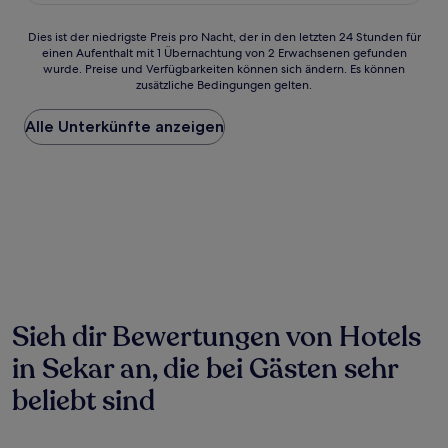
Bewertungen)
Dies
Dies ist der niedrigste Preis pro Nacht, der in den letzten 24 Stunden für
einen Aufenthalt mit 1 Übernachtung von 2 Erwachsenen gefunden
ist
wurde. Preise und Verfügbarkeiten können sich ändern. Es können
der
zusätzliche Bedingungen gelten.
niedrigste
Preis
Alle Unterkünfte anzeigen
pro
Nacht,
der
in
den
letzten
24 Stunden
für
einen
Aufenthalt
mit
1 Übernachtung
Sieh dir Bewertungen von Hotels
von
in Sekar an, die bei Gästen sehr
2 Erwachsenen
gefunden
beliebt sind
wurde.
Preise
und