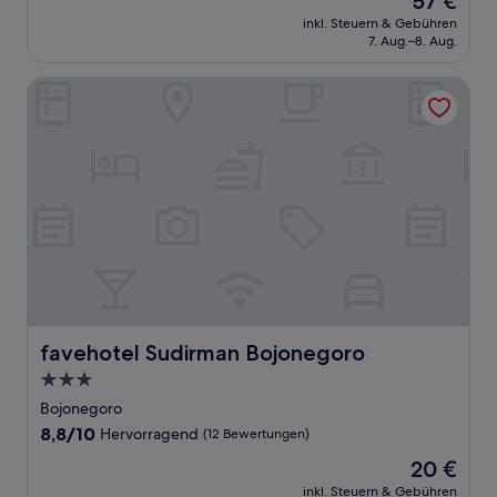
57 €
Preis
inkl. Steuern & Gebühren
beträgt
7. Aug.–8. Aug.
57 €
favehotel Sudirman Bojonegoro
favehotel Sudirman Bojonegoro
favehotel Sudirman Bojonegoro
3.0-
Sterne-
Bojonegoro
Unterkunft
8.8
8,8/10
Hervorragend
(12 Bewertungen)
von
Der
20 €
10,
Preis
Hervorragend,
inkl. Steuern & Gebühren