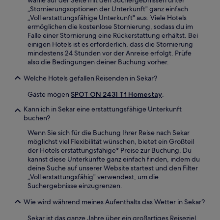
wähle auf der Seite mit den Suchergebnissen unter
„Stornierungsoptionen der Unterkunft" ganz einfach
„Voll erstattungsfähige Unterkunft" aus. Viele Hotels
ermöglichen die kostenlose Stornierung, sodass du im
Falle einer Stornierung eine Rückerstattung erhältst. Bei
einigen Hotels ist es erforderlich, dass die Stornierung
mindestens 24 Stunden vor der Anreise erfolgt. Prüfe
also die Bedingungen deiner Buchung vorher.
Welche Hotels gefallen Reisenden in Sekar?
Gäste mögen
SPOT ON 2431 Tf Homestay
.
Kann ich in Sekar eine erstattungsfähige Unterkunft
buchen?
Wenn Sie sich für die Buchung Ihrer Reise nach Sekar
möglichst viel Flexibilität wünschen, bietet ein Großteil
der Hotels erstattungsfähige* Preise zur Buchung. Du
kannst diese Unterkünfte ganz einfach finden, indem du
deine Suche auf unserer Website startest und den Filter
„Voll erstattungsfähig" verwendest, um die
Suchergebnisse einzugrenzen.
Wie wird während meines Aufenthalts das Wetter in Sekar?
Sekar ist das ganze Jahre über ein großartiges Reiseziel,