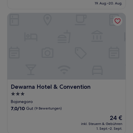
beträgt
19. Aug.–20. Aug.
(12
20 €
Bewertungen)
Dewarna Hotel & Convention
Dewarna Hotel & Convention
Dewarna Hotel & Convention
3.0-
Sterne-
Bojonegoro
Unterkunft
7.0
7,0/10
Gut
(9 Bewertungen)
von
Der
24 €
10,
Preis
Gut,
inkl. Steuern & Gebühren
beträgt
1. Sept.–2. Sept.
(9
24 €