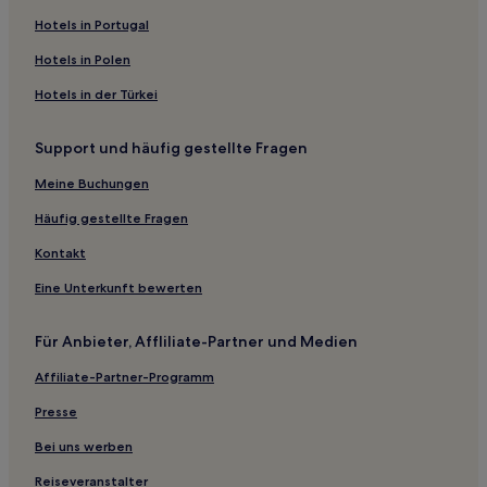
Surabaya: Hotels
Hotels in Portugal
Dau Hotels
Hotels in Polen
Tulungagung: Hotels
Hotels in der Türkei
Malang: Hotels
Hotels nahe Blimbing Station
Support und häufig gestellte Fragen
Ponorogo: Hotels
Meine Buchungen
Magetan: Hotels
Häufig gestellte Fragen
Hotels nahe Nganjuk Station
Kontakt
Hotels nahe Surabaya Grand Mosque
Eine Unterkunft bewerten
Kunjang Hotels
Pacitan: Hotels
Für Anbieter, Affliliate-Partner und Medien
Hotels nahe Pakuwon Mall
Affiliate-Partner-Programm
Hostels in Malang
Presse
Gasthäuser in Malang
Bei uns werben
Aparthotels in Surabaya
Reiseveranstalter