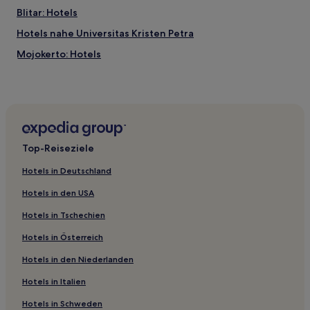
Blitar: Hotels
Hotels nahe Universitas Kristen Petra
Mojokerto: Hotels
Hotels nahe Pakuwon Handelszentrum
Hotels nahe Taman Dayu Golf Club
Hotels nahe Juanda
Hotels nahe Alun Alun Blitar
Top-Reiseziele
Sidoarjo: Hotels
Hotels in Deutschland
Bojonegoro: Hotels
Hotels in den USA
Nganjuk: Hotels
Hotels in Tschechien
Hotels nahe Alun-Alun Tugu Malang
Hotels in Österreich
Hotels nahe Universitas Islam Negeri Sunan Ampel
Surabaya
Hotels in den Niederlanden
Kasri Hotels
Hotels in Italien
Beru Hotels
Hotels in Schweden