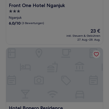
Front One Hotel Nganjuk
Front One Hotel Nganjuk
3.0-
Sterne-
Nganjuk
Unterkunft
6.0
6,0/10
(3 Bewertungen)
von
Der
23 €
10,
Preis
(3
inkl. Steuern & Gebühren
beträgt
27. Aug.–28. Aug.
Bewertungen)
23 €
Hotel Bonero Residence
Hotel Bonero Residence
Hotel Bonero Residence