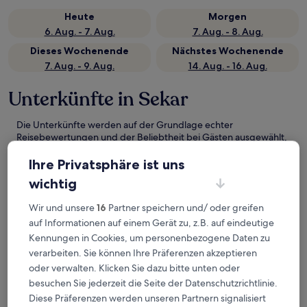
Heute
Morgen
6. Aug. - 7. Aug.
7. Aug. - 8. Aug.
Dieses Wochenende
Nächstes Wochenende
7. Aug. - 9. Aug.
14. Aug. - 16. Aug.
Unterkünfte in Sekar
Die Unterkünfte werden auf der Grundlage echter
Reisebewertungen und der Beliebtheit bei Gästen ausgewählt,
die eine Nacht in Sekar auf Hotels.com gebucht haben. Diese
Hotels in Sekar überzeugen stets in puncto Komfort, Lage und
Ihre Privatsphäre ist uns
Erlebnis der Reisenden. Zuletzt aktualisiert am
6. August 2026
.
wichtig
Weniger
Wir und unsere
16
Partner speichern und/ oder greifen
Omah Pandhoek Hotel Alun Alun Nganjuk by Sajiwa
auf Informationen auf einem Gerät zu, z.B. auf eindeutige
Kennungen in Cookies, um personenbezogene Daten zu
verarbeiten. Sie können Ihre Präferenzen akzeptieren
oder verwalten. Klicken Sie dazu bitte unten oder
besuchen Sie jederzeit die Seite der Datenschutzrichtlinie.
Diese Präferenzen werden unseren Partnern signalisiert