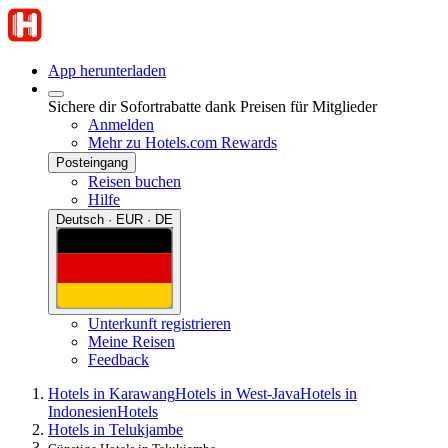
App herunterladen
Sichere dir Sofortrabatte dank Preisen für Mitglieder
Anmelden
Mehr zu Hotels.com Rewards
Posteingang
Reisen buchen
Hilfe
Deutsch · EUR · DE
Unterkunft registrieren
Meine Reisen
Feedback
Hotels in Karawang
Hotels in West-Java
Hotels in
Indonesien
Hotels
Hotels in Telukjambe